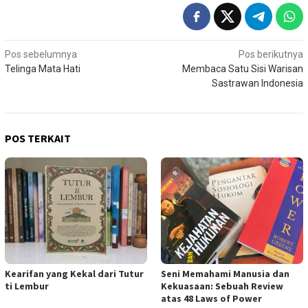
Navigasi
Pos sebelumnya
Pos berikutnya
Telinga Mata Hati
Membaca Satu Sisi Warisan
pos
Sastrawan Indonesia
POS TERKAIT
Kearifan yang Kekal dari Tutur
Seni Memahami Manusia dan
ti Lembur
Kekuasaan: Sebuah Review
atas 48 Laws of Power