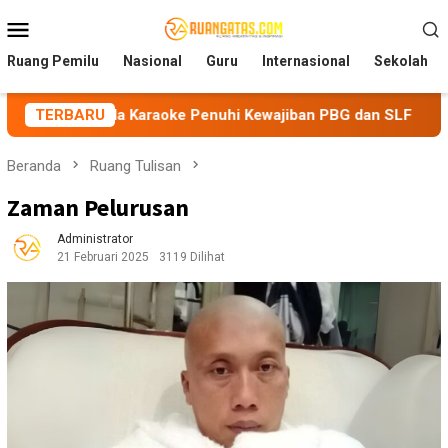
Loncat
Menu
ke
Mobile
konten
Ruang Pemilu
Nasional
Guru
Internasional
Sekolah
a Karaoke Penuhi Kewajiban PBG dan SLF
TERBARU
BEM Nusantara
Beranda
Ruang Tulisan
Zaman Pelurusan
Administrator
21 Februari 2025
3119 Dilihat