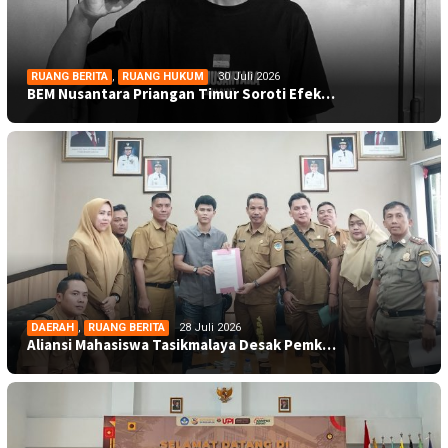
RUANG BERITA
,
RUANG HUKUM
30 Juli 2026
BEM Nusantara Priangan Timur Soroti Efek…
DAERAH
,
RUANG BERITA
28 Juli 2026
Aliansi Mahasiswa Tasikmalaya Desak Pemk…