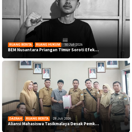
RUANG BERITA
,
RUANG HUKUM
30 Juli 2026
BEM Nusantara Priangan Timur Soroti Efek…
DAERAH
,
RUANG BERITA
28 Juli 2026
Aliansi Mahasiswa Tasikmalaya Desak Pemk…