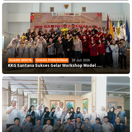
RUANG BERITA
,
RUANG PENDIDIKAN
23 Juli 2026
KKG Santana Sukses Gelar Workshop Model …