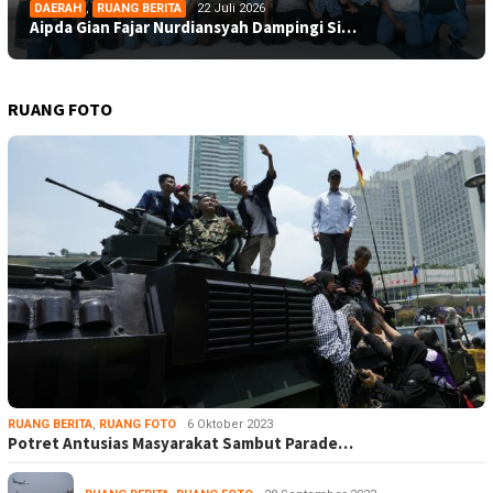
DAERAH
,
RUANG BERITA
22 Juli 2026
Aipda Gian Fajar Nurdiansyah Dampingi Si…
RUANG FOTO
RUANG BERITA
,
RUANG FOTO
6 Oktober 2023
Potret Antusias Masyarakat Sambut Parade…