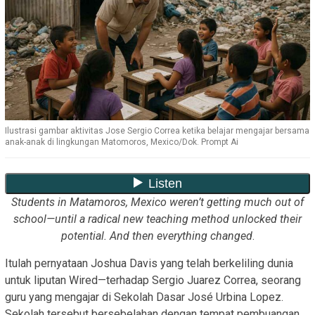
Ilustrasi gambar aktivitas Jose Sergio Correa ketika belajar mengajar bersama
anak-anak di lingkungan Matomoros, Mexico/Dok. Prompt Ai
Students in Matamoros, Mexico weren’t getting much out of
school—until a radical new teaching method unlocked their
potential. And then everything changed
.
Itulah pernyataan Joshua Davis yang telah berkeliling dunia
untuk liputan Wired—terhadap Sergio Juarez Correa, seorang
guru yang mengajar di Sekolah Dasar José Urbina Lopez.
Sekolah tersebut bersebelahan dengan tempat pembuangan