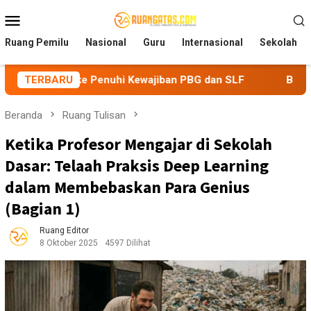
Loncat
Menu
ke
Mobile
konten
Ruang Pemilu
Nasional
Guru
Internasional
Sekolah
e Penuhi Kewajiban PBG dan SLF
TERBARU
BEM Nusantara Prianga
Beranda
Ruang Tulisan
Ketika Profesor Mengajar di Sekolah
Dasar: Telaah Praksis Deep Learning
dalam Membebaskan Para Genius
(Bagian 1)
Ruang Editor
8 Oktober 2025
4597 Dilihat