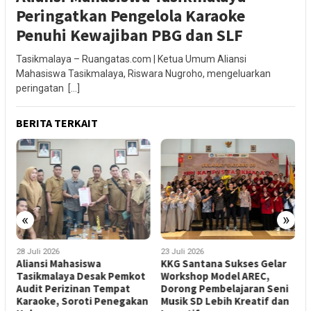
Peringatkan Pengelola Karaoke
Penuhi Kewajiban PBG dan SLF
Tasikmalaya – Ruangatas.com | Ketua Umum Aliansi
Mahasiswa Tasikmalaya, Riswara Nugroho, mengeluarkan
peringatan […]
BERITA TERKAIT
«
»
28 Juli 2026
23 Juli 2026
2
Aliansi Mahasiswa
KKG Santana Sukses Gelar
A
Tasikmalaya Desak Pemkot
Workshop Model AREC,
N
Audit Perizinan Tempat
Dorong Pembelajaran Seni
S
Karaoke, Soroti Penegakan
Musik SD Lebih Kreatif dan
A