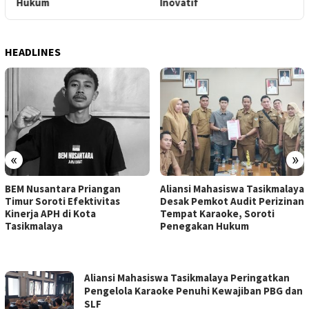
Hukum
Inovatif
H
HEADLINES
«
»
BEM Nusantara Priangan
Aliansi Mahasiswa Tasikmalaya
Timur Soroti Efektivitas
Desak Pemkot Audit Perizinan
Kinerja APH di Kota
Tempat Karaoke, Soroti
Tasikmalaya
Penegakan Hukum
RUANGATAS.COM
Aliansi Mahasiswa Tasikmalaya Peringatkan
Pengelola Karaoke Penuhi Kewajiban PBG dan
SLF