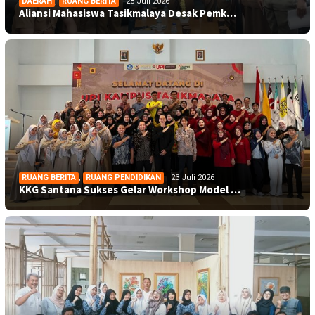
DAERAH
,
RUANG BERITA
28 Juli 2026
Aliansi Mahasiswa Tasikmalaya Desak Pemk…
RUANG BERITA
,
RUANG PENDIDIKAN
23 Juli 2026
KKG Santana Sukses Gelar Workshop Model …