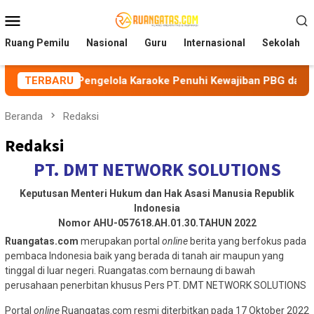
Loncat
Menu
ke
Mobile
konten
Ruang Pemilu
Nasional
Guru
Internasional
Sekolah
tkan Pengelola Karaoke Penuhi Kewajiban PBG dan SLF
TERBARU
Beranda
Redaksi
Redaksi
PT. DMT NETWORK SOLUTIONS
Keputusan Menteri Hukum dan Hak Asasi Manusia Republik
Indonesia
Nomor AHU-057618.AH.01.30.TAHUN 2022
Ruangatas.com
merupakan portal
online
berita yang berfokus pada
pembaca Indonesia baik yang berada di tanah air maupun yang
tinggal di luar negeri. Ruangatas.com bernaung di bawah
perusahaan penerbitan khusus Pers PT. DMT NETWORK SOLUTIONS
Portal
online
Ruangatas.com resmi diterbitkan pada 17 Oktober 2022