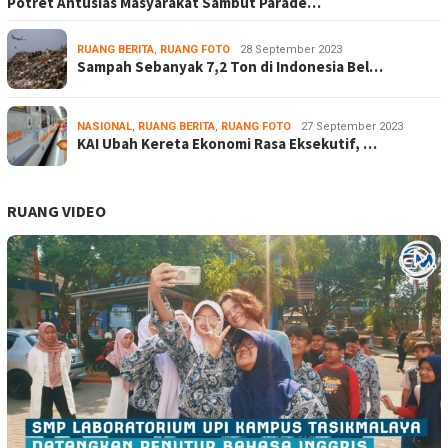
Potret Antusias Masyarakat Sambut Parade…
RUANG BERITA
,
RUANG FOTO
28 September 2023
Sampah Sebanyak 7,2 Ton di Indonesia Bel…
NASIONAL
,
RUANG BERITA
,
RUANG FOTO
27 September 2023
KAI Ubah Kereta Ekonomi Rasa Eksekutif, …
RUANG VIDEO