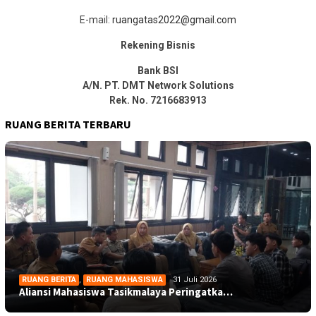
E-mail:
ruangatas2022@gmail.com
Rekening Bisnis
Bank BSI
A/N. PT. DMT Network Solutions
Rek. No. 7216683913
RUANG BERITA TERBARU
RUANG BERITA
,
RUANG MAHASISWA
31 Juli 2026
Aliansi Mahasiswa Tasikmalaya Peringatka…