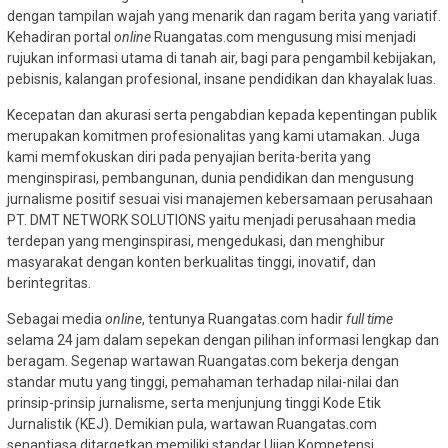
dengan tampilan wajah yang menarik dan ragam berita yang variatif.
Kehadiran portal
online
Ruangatas.com mengusung misi menjadi
rujukan informasi utama di tanah air, bagi para pengambil kebijakan,
pebisnis, kalangan profesional, insane pendidikan dan khayalak luas.
Kecepatan dan akurasi serta pengabdian kepada kepentingan publik
merupakan komitmen profesionalitas yang kami utamakan. Juga
kami memfokuskan diri pada penyajian berita-berita yang
menginspirasi, pembangunan, dunia pendidikan dan mengusung
jurnalisme positif sesuai visi manajemen kebersamaan perusahaan
PT. DMT NETWORK SOLUTIONS yaitu m
enjadi perusahaan media
terdepan yang menginspirasi, mengedukasi, dan menghibur
masyarakat dengan konten berkualitas tinggi, inovatif, dan
berintegritas.
Sebagai media
online
, tentunya Ruangatas.com hadir
full time
selama 24 jam dalam sepekan dengan pilihan informasi lengkap dan
beragam. Segenap wartawan Ruangatas.com bekerja dengan
standar mutu yang tinggi, pemahaman terhadap nilai-nilai dan
prinsip-prinsip jurnalisme, serta menjunjung tinggi Kode Etik
Jurnalistik (KEJ). Demikian pula, wartawan Ruangatas.com
senantiasa ditargetkan memiliki standar Ujian Kompetensi