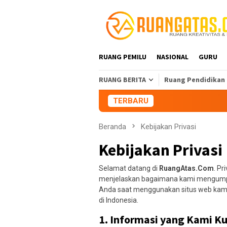
Loncat
ke
konten
RUANG PEMILU
NASIONAL
GURU
RUANG BERITA
Ruang Pendidikan
TERBARU
Aliansi 
Beranda
Kebijakan Privasi
Kebijakan Privasi
Selamat datang di
RuangAtas.Com
. Pr
menjelaskan bagaimana kami mengumpul
Anda saat menggunakan situs web kami 
di Indonesia.
1.
Informasi yang Kami K