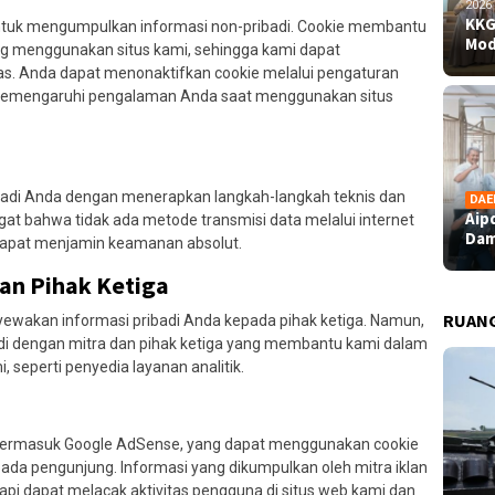
2026
KKG
tuk mengumpulkan informasi non-pribadi. Cookie membantu
Mod
menggunakan situs kami, sehingga kami dapat
as. Anda dapat menonaktifkan cookie melalui pengaturan
 memengaruhi pengalaman Anda saat menggunakan situs
adi Anda dengan menerapkan langkah-langkah teknis dan
DAE
Aip
gat bahwa tidak ada metode transmisi data melalui internet
Dam
dapat menjamin keamanan absolut.
an Pihak Ketiga
RUAN
yewakan informasi pribadi Anda kepada pihak ketiga. Namun,
adi dengan mitra dan pihak ketiga yang membantu kami dalam
 seperti penyedia layanan analitik.
, termasuk Google AdSense, yang dapat menggunakan cookie
pada pengunjung. Informasi yang dikumpulkan oleh mitra iklan
etapi dapat melacak aktivitas pengguna di situs web kami dan