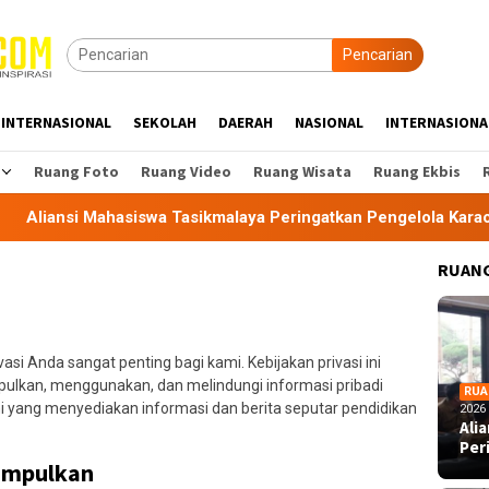
Pencarian
INTERNASIONAL
SEKOLAH
DAERAH
NASIONAL
INTERNASIONA
Ruang Foto
Ruang Video
Ruang Wisata
Ruang Ekbis
Mahasiswa Tasikmalaya Peringatkan Pengelola Karaoke Penuhi 
RUANG
ivasi Anda sangat penting bagi kami. Kebijakan privasi ini
kan, menggunakan, dan melindungi informasi pribadi
RUA
yang menyediakan informasi dan berita seputar pendidikan
2026
Ali
Per
umpulkan