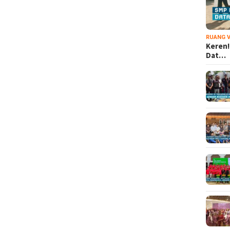
RUANG V
Keren!
Dat…