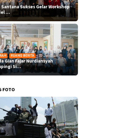
 Santana Sukses Gelar Workshop
el …
RAH
,
RUANG BERITA
22 Juli 2026
da Gian Fajar Nurdiansyah
pingi Si…
G FOTO