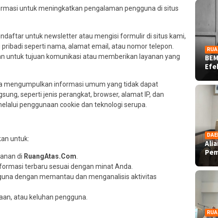
ormasi untuk meningkatkan pengalaman pengguna di situs
daftar untuk newsletter atau mengisi formulir di situs kami,
ribadi seperti nama, alamat email, atau nomor telepon.
RUA
kan untuk tujuan komunikasi atau memberikan layanan yang
BEM
Ef
ga mengumpulkan informasi umum yang tidak dapat
sung, seperti jenis perangkat, browser, alamat IP, dan
melalui penggunaan cookie dan teknologi serupa.
DAE
an untuk:
Ali
Pe
anan di
RuangAtas.Com
.
nformasi terbaru sesuai dengan minat Anda.
una dengan memantau dan menganalisis aktivitas
aan, atau keluhan pengguna.
RUA