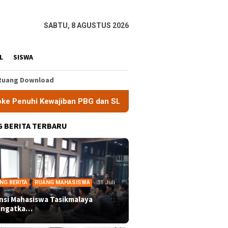
SABTU, 8 AGUSTUS 2026
L
SISWA
Ruang Download
Kewajiban PBG dan SLF
BEM Nusantara Priangan Timur Sor
 BERITA TERBARU
NG BERITA
,
RUANG MAHASISWA
31 Juli
ansi Mahasiswa Tasikmalaya
ingatka…