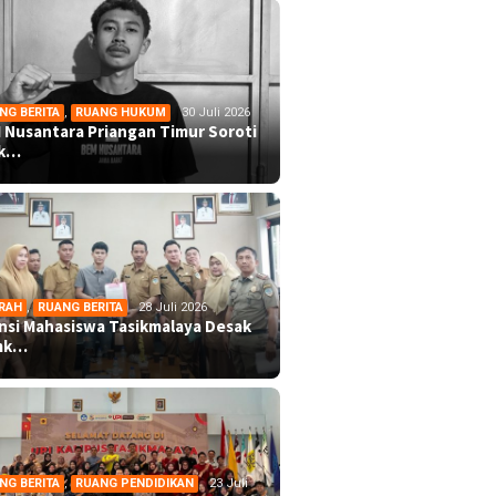
NG BERITA
,
RUANG HUKUM
30 Juli 2026
 Nusantara Priangan Timur Soroti
ek…
RAH
,
RUANG BERITA
28 Juli 2026
ansi Mahasiswa Tasikmalaya Desak
mk…
NG BERITA
,
RUANG PENDIDIKAN
23 Juli