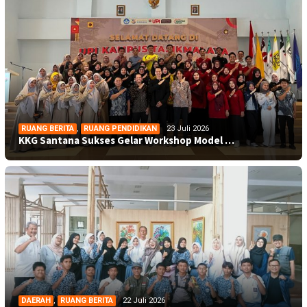
RUANG BERITA
,
RUANG PENDIDIKAN
23 Juli 2026
KKG Santana Sukses Gelar Workshop Model …
DAERAH
,
RUANG BERITA
22 Juli 2026