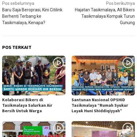
Navigasi
Pos sebelumnya
Pos berikutnya
Baru Saja Beroprasi, Kini Citilink
Hajatan Tasikmalaya, All Bikers
pos
Berhenti Terbang ke
Tasikmalaya Kompak Turun
Tasikmalaya, Kenapa?
Gunung
POS TERKAIT
Kolaborasi Bikers di
Santunan Nasional OPSHID
Tasikmalaya Salurkan Air
Tasikmalaya “Rumah Syukur
Bersih Untuk Warga
Layak Huni Shiddiqiyyah”