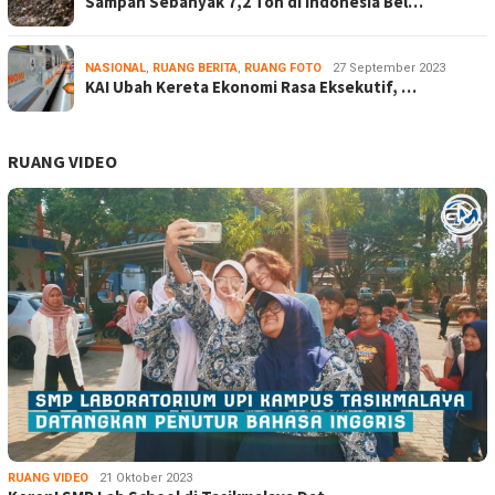
Sampah Sebanyak 7,2 Ton di Indonesia Bel…
NASIONAL
,
RUANG BERITA
,
RUANG FOTO
27 September 2023
KAI Ubah Kereta Ekonomi Rasa Eksekutif, …
RUANG VIDEO
RUANG VIDEO
21 Oktober 2023