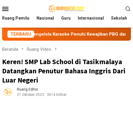
Loncat
Menu
ke
Mobile
konten
Ruang Pemilu
Nasional
Guru
Internasional
Sekolah
an Pengelola Karaoke Penuhi Kewajiban PBG dan SLF
TERBARU
BE
Beranda
Ruang Video
Keren! SMP Lab School di Tasikmalaya
Datangkan Penutur Bahasa Inggris Dari
Luar Negeri
Ruang Editor
21 Oktober 2023
3014 Dilihat