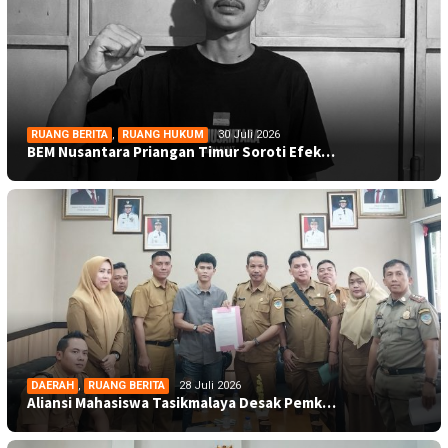
RUANG BERITA
,
RUANG HUKUM
30 Juli 2026
BEM Nusantara Priangan Timur Soroti Efek…
DAERAH
,
RUANG BERITA
28 Juli 2026
Aliansi Mahasiswa Tasikmalaya Desak Pemk…