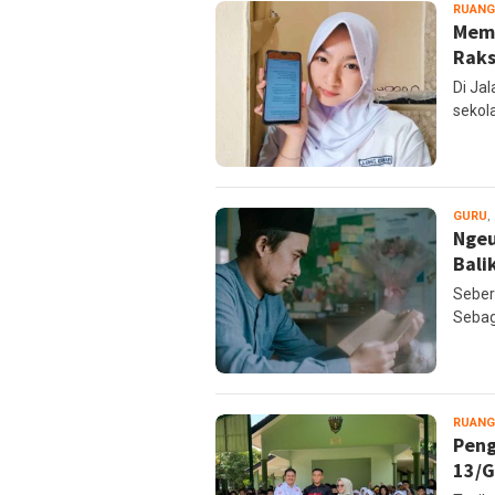
RUANG
Memb
Rak
Di Ja
sekola
GURU
,
Ngeu
Bali
Seber
Sebag
RUANG
Peng
13/G