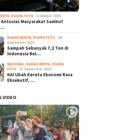
gi Siswa SLB Yayasan
Spirit Pengabdian, DPC PKB
Komunit
a Apresiasi Karya
Kota Tasikmalaya Gelar
Tasikma
 HIPSIK
Silaturahmi dan Mujahadah
“Art Dia
ERITA
,
RUANG FOTO
6 Oktober 2023
 Antusias Masyarakat Sambut
Gallery
e…
RUANG BERITA
,
RUANG FOTO
28
September 2023
Sampah Sebanyak 7,2 Ton di
Indonesia Bel…
NASIONAL
,
RUANG BERITA
,
RUANG
FOTO
27 September 2023
KAI Ubah Kereta Ekonomi Rasa
Eksekutif, …
 VIDEO