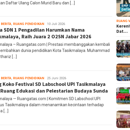
tan Daftar Ulang Calon Murid Baru dan […]
RUANG V
 BERITA
,
RUANG PENDIDIKAN
Ruang
10 Juli 2026
Keren!
a SDN 1 Pengadilan Harumkan Nama
Editor
Dat…
kmalaya, Raih Juara 2 O2SN Jabar 2026
malaya – Ruangatas.com | Prestasi membanggakan kembali
sembahkan dunia pendidikan Kota Tasikmalaya. Muhammad
Athariz […]
 BERITA
,
RUANG PENDIDIKAN
administrator
25 Juni 2026
 Koko Festival SD Labschool UPI Tasikmalaya
 Ruang Edukasi dan Pelestarian Budaya Sunda
malaya — Ruangatas.com | Komitmen SD Labschool UPI
s Tasikmalaya dalam menanamkan kecintaan terhadap
a […]