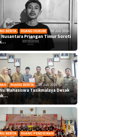
NG BERITA
,
RUANG HUKUM
30 Juli 2026
 Nusantara Priangan Timur Soroti
ek…
RAH
,
RUANG BERITA
28 Juli 2026
ansi Mahasiswa Tasikmalaya Desak
mk…
NG BERITA
,
RUANG PENDIDIKAN
23 Juli