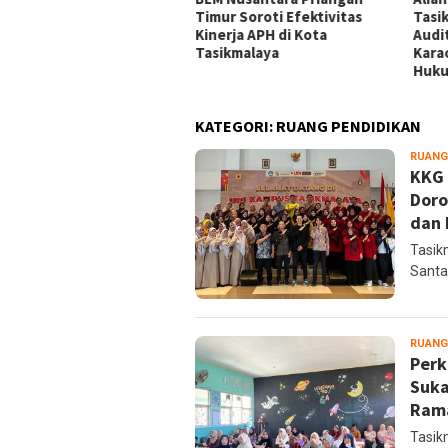
ikmalaya Peringatkan
Timur Soroti Efektivitas
Tasi
gelola Karaoke Penuhi
Kinerja APH di Kota
Audi
ajiban PBG dan SLF
Tasikmalaya
Kara
Huk
KATEGORI:
RUANG PENDIDIKAN
RUANG
KKG 
Doro
dan 
Tasik
Santa
RUANG
Perk
Suka
Ram
Tasik