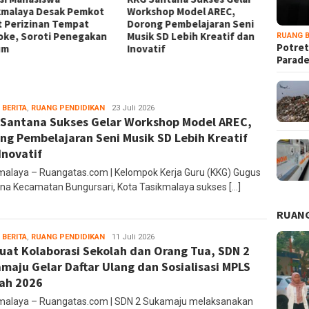
kmalaya Desak Pemkot
Workshop Model AREC,
Dampin
t Perizinan Tempat
Dorong Pembelajaran Seni
Bahagi
oke, Soroti Penegakan
Musik SD Lebih Kreatif dan
Perupa
RUANG B
Potret
um
Inovatif
Parad
 BERITA
,
RUANG PENDIDIKAN
administrator
23 Juli 2026
Santana Sukses Gelar Workshop Model AREC,
ng Pembelajaran Seni Musik SD Lebih Kreatif
Inovatif
malaya – Ruangatas.com | Kelompok Kerja Guru (KKG) Gugus
na Kecamatan Bungursari, Kota Tasikmalaya sukses […]
RUANG
 BERITA
,
RUANG PENDIDIKAN
Ruang
11 Juli 2026
uat Kolaborasi Sekolah dan Orang Tua, SDN 2
Editor
maju Gelar Daftar Ulang dan Sosialisasi MPLS
ah 2026
malaya – Ruangatas.com | SDN 2 Sukamaju melaksanakan