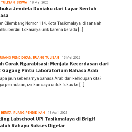
 TULISAN
,
SISWA
Ruang
18 Mei 2026
uka Jendela Duniaku dari Layar Sentuh
Editor
sasa
lan Cilembang Nomor 114, Kota Tasikmalaya, di sanalah
hku berdiri. Lokasinya unik karena berada […]
RUANG PENDIDIKAN
,
RUANG TULISAN
Ruang
13 Mei 2026
h Corak Ngarabisasi: Menjala Kecerdasan dari
Editor
k Gagang Pintu Laboratorium Bahasa Arab
apa jauh sebenarnya bahasa Arab dari kehidupan kita?
ai permulaan, izinkan saya untuk fokus ke […]
 BERITA
,
RUANG PENDIDIKAN
administrator
18 April 2026
ling Labschool UPI Tasikmalaya di Brigif
aluh Rahayu Sukses Digelar