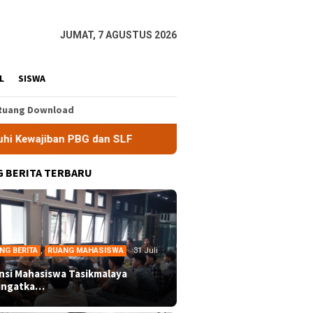
JUMAT, 7 AGUSTUS 2026
L
SISWA
Ruang Download
 SLF
BEM Nusantara Priangan Timur Soroti Efektivitas K
 BERITA TERBARU
NG BERITA
,
RUANG MAHASISWA
31 Juli
ansi Mahasiswa Tasikmalaya
ingatka…