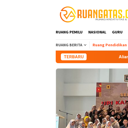
Loncat
ke
konten
RUANG PEMILU
NASIONAL
GURU
RUANG BERITA
Ruang Pendidikan
TERBARU
Aliansi Mahasiswa Tasikma