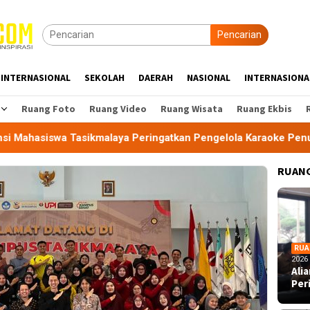
Pencarian
INTERNASIONAL
SEKOLAH
DAERAH
NASIONAL
INTERNASIONA
Ruang Foto
Ruang Video
Ruang Wisata
Ruang Ekbis
laya Peringatkan Pengelola Karaoke Penuhi Kewajiban PBG dan
RUANG
RUA
2026
Ali
Per