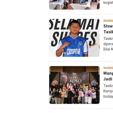
kegia
RUANG
Sisw
Tasi
Tasik
diper
Bilal 
RUANG
Mang
Jadi
Tasik
Kampu
buday