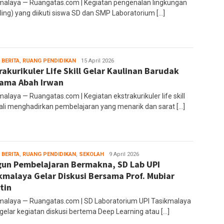
malaya — Ruangatas.com | Kegiatan pengenalan lingkungan
ling) yang diikuti siswa SD dan SMP Laboratorium […]
 BERITA
,
RUANG PENDIDIKAN
administrator
15 April 2026
rakurikuler Life Skill Gelar Kaulinan Barudak
ama Abah Irwan
alaya — Ruangatas.com | Kegiatan ekstrakurikuler life skill
li menghadirkan pembelajaran yang menarik dan sarat […]
 BERITA
,
RUANG PENDIDIKAN
,
SEKOLAH
administrator
9 April 2026
un Pembelajaran Bermakna, SD Lab UPI
kmalaya Gelar Diskusi Bersama Prof. Mubiar
tin
malaya — Ruangatas.com | SD Laboratorium UPI Tasikmalaya
elar kegiatan diskusi bertema Deep Learning atau […]