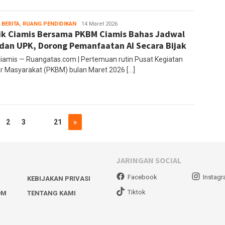
 BERITA
,
RUANG PENDIDIKAN
Ruang
14 Maret 2026
ik Ciamis Bersama PKBM Ciamis Bahas Jadwal
Editor
dan UPK, Dorong Pemanfaatan AI Secara Bijak
Ciamis — Ruangatas.com | Pertemuan rutin Pusat Kegiatan
ar Masyarakat (PKBM) bulan Maret 2026 […]
2
3
…
21
»
JARINGAN SOCIAL
Facebook
Instag
KEBIJAKAN PRIVASI
Tiktok
OM
TENTANG KAMI