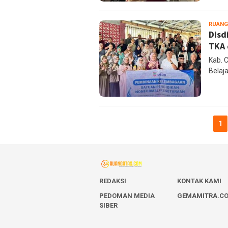
RUANG
Disd
TKA 
Kab. 
Belaj
1
REDAKSI
KONTAK KAMI
PEDOMAN MEDIA
GEMAMITRA.C
SIBER