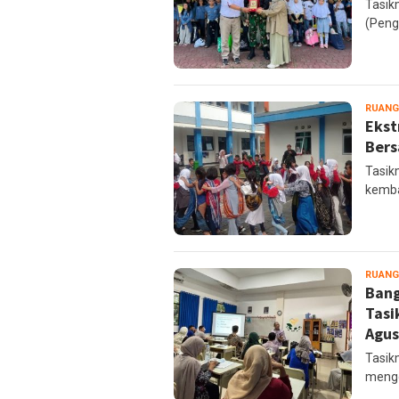
Tasik
(Peng
RUANG
Ekst
Bers
Tasikm
kemba
RUANG
Bang
Tasi
Agus
Tasik
mengg