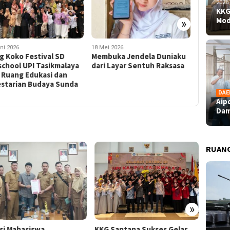
2026
KKG
Mod
»
ni 2026
18 Mei 2026
13 Mei 202
g Koko Festival SD
Membuka Jendela Duniaku
Ngeuh Co
school UPI Tasikmalaya
dari Layar Sentuh Raksasa
Menjala 
 Ruang Edukasi dan
Balik Ga
estarian Budaya Sunda
Laborato
DAE
Aip
Dam
RUAN
»
nsi Mahasiswa
KKG Santana Sukses Gelar
Aipda 