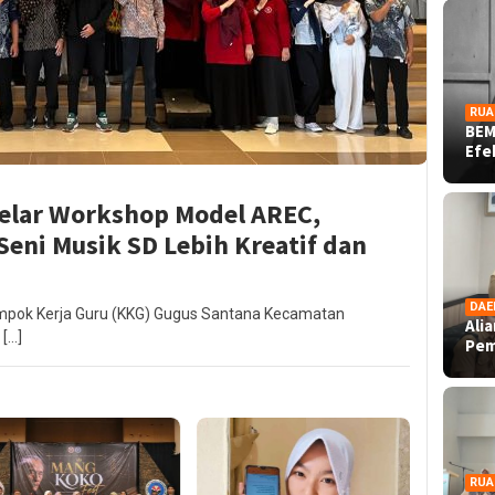
RUA
BEM
Ef
elar Workshop Model AREC,
eni Musik SD Lebih Kreatif dan
DAE
mpok Kerja Guru (KKG) Gugus Santana Kecamatan
Ali
 […]
Pe
RUA