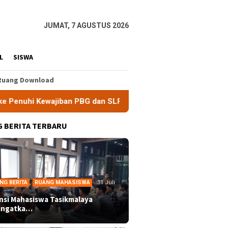
JUMAT, 7 AGUSTUS 2026
L
SISWA
Ruang Download
wajiban PBG dan SLF
BEM Nusantara Priangan Timur Soro
 BERITA TERBARU
NG BERITA
,
RUANG MAHASISWA
31 Juli
ansi Mahasiswa Tasikmalaya
ingatka…