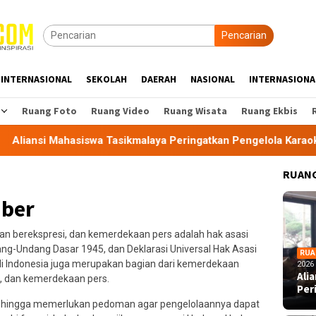
Pencarian
INTERNASIONAL
SEKOLAH
DAERAH
NASIONAL
INTERNASIONA
Ruang Foto
Ruang Video
Ruang Wisata
Ruang Ekbis
hasiswa Tasikmalaya Peringatkan Pengelola Karaoke Penuhi Ke
RUANG
iber
 berekspresi, dan kemerdekaan pers adalah hak asasi
ang-Undang Dasar 1945, dan Deklarasi Universal Hak Asasi
RUA
i Indonesia juga merupakan bagian dari kemerdekaan
2026
Ali
, dan kemerdekaan pers.
Per
 sehingga memerlukan pedoman agar pengelolaannya dapat