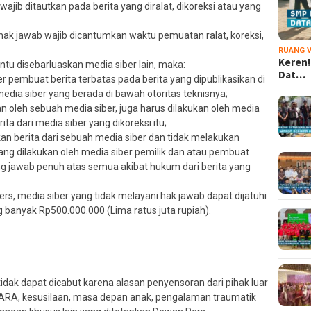
wajib ditautkan pada berita yang diralat, dikoreksi atau yang
an hak jawab wajib dicantumkan waktu pemuatan ralat, koreksi,
RUANG V
Keren!
entu disebarluaskan media siber lain, maka:
Dat…
 pembuat berita terbatas pada berita yang dipublikasikan di
media siber yang berada di bawah otoritas teknisnya;
an oleh sebuah media siber, juga harus dilakukan oleh media
ita dari media siber yang dikoreksi itu;
n berita dari sebuah media siber dan tidak melakukan
 yang dilakukan oleh media siber pemilik dan atau pembuat
ng jawab penuh atas semua akibat hukum dari berita yang
, media siber yang tidak melayani hak jawab dapat dijatuhi
 banyak Rp500.000.000 (Lima ratus juta rupiah).
tidak dapat dicabut karena alasan penyensoran dari pihak luar
 SARA, kesusilaan, masa depan anak, pengalaman traumatik