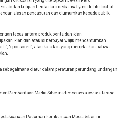
angan khusus lain yang ditetapkan Dewan Pers.
pencabutan kutipan berita dari media asal yang telah dicabut.
i dengan alasan pencabutan dan diumumkan kepada publik.
gan tegas antara produk berita dan iklan.
erupakan iklan dan atau isi berbayar wajib mencantumkan
 ”ads”, ”sponsored”, atau kata lain yang menjelaskan bahwa
klan.
pta sebagaimana diatur dalam peraturan perundang-undangan
an Pemberitaan Media Siber ini di medianya secara terang
i pelaksanaan Pedoman Pemberitaan Media Siber ini