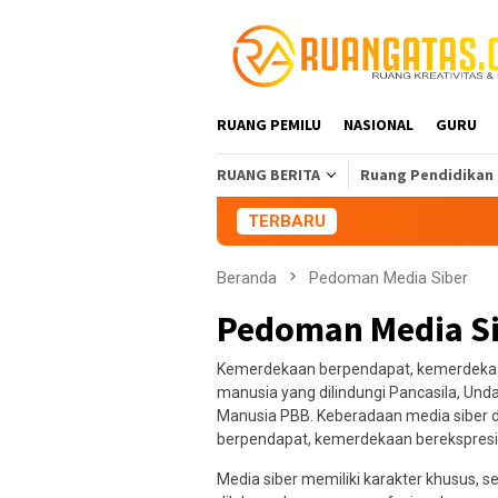
Loncat
ke
konten
RUANG PEMILU
NASIONAL
GURU
RUANG BERITA
Ruang Pendidikan
TERBARU
Aliansi Ma
Beranda
Pedoman Media Siber
Pedoman Media S
Kemerdekaan berpendapat, kemerdekaan
manusia yang dilindungi Pancasila, Und
Manusia PBB. Keberadaan media siber d
berpendapat, kemerdekaan berekspresi
Media siber memiliki karakter khusus,