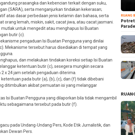
gandung prasangka dan kebencian terkait dengan suku,
ngan (SARA), serta menganjurkan tindakan kekerasan;
atif atas dasar perbedaan jenis kelamin dan bahasa, serta
RUANG B
Potret
orang lemah, miskin, sakit, cacat jiwa, atau cacat jasmani.
Parad
 mutlak untuk mengedit atau menghapus Isi Buatan
an butir (c).
ekanisme pengaduan Isi Buatan Pengguna yang dinilai
c). Mekanisme tersebut harus disediakan di tempat yang
ngguna.
nghapus, dan melakukan tindakan koreksi setiap Isi Buatan
langgar ketentuan butir (c), sesegera mungkin secara
 2 x 24 jam setelah pengaduan diterima.
tentuan pada butir (a), (b), (c), dan (f) tidak dibebani
g ditimbulkan akibat pemuatan isi yang melanggar
RUANG
as Isi Buatan Pengguna yang dilaporkan bila tidak mengambil
ktu sebagaimana tersebut pada butir (f).
ngacu pada Undang-Undang Pers, Kode Etik Jurnalistik, dan
pkan Dewan Pers.