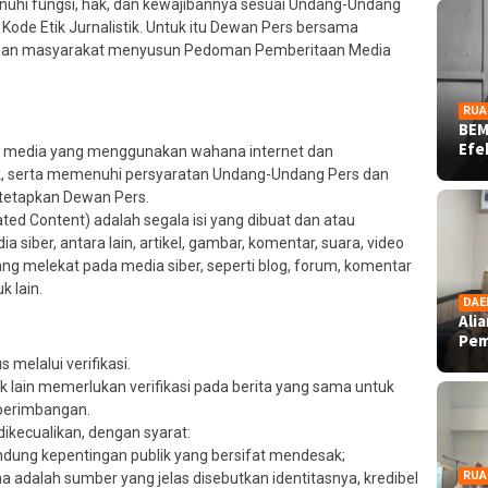
nuhi fungsi, hak, dan kewajibannya sesuai Undang-Undang
ode Etik Jurnalistik. Untuk itu Dewan Pers bersama
er, dan masyarakat menyusun Pedoman Pemberitaan Media
RUA
BEM
Ef
uk media yang menggunakan wahana internet dan
ik, serta memenuhi persyaratan Undang-Undang Pers dan
tetapkan Dewan Pers.
ted Content) adalah segala isi yang dibuat dan atau
 siber, antara lain, artikel, gambar, komentar, suara, video
g melekat pada media siber, seperti blog, forum, komentar
 lain.
DAE
Ali
Pe
 melalui verifikasi.
k lain memerlukan verifikasi pada berita yang sama untuk
eberimbangan.
dikecualikan, dengan syarat:
dung kepentingan publik yang bersifat mendesak;
RUA
 adalah sumber yang jelas disebutkan identitasnya, kredibel