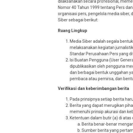
dilaksanakan secara profesional, meme
Nomor 40 Tahun 1999 tentang Pers dan K
organisasi pers, pengelola media sib
Siber sebagai berikut:
Ruang Lingkup
Media Siber adalah segala bent
melaksanakan kegiatan jurnalist
Standar Perusahaan Pers yang di
Isi Buatan Pengguna (User Genera
dipublikasikan oleh pengguna media
dan berbagai bentuk unggahan yan
pembaca atau pemirsa, dan bentuk
Verifikasi dan keberimbangan berita
Pada prinsipnya setiap berita harus
Berita yang dapat merugikan piha
memenuhi prinsip akurasi dan k
Ketentuan dalam butir (a) di atas 
Berita benar-benar mengan
Sumber berita yang pertama