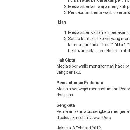
korban atau berdasarkan pertimb
Media siber lain wajib mengikuti 
Pencabutan berita wajib diserta
Iklan
Media siber wajib membedakan den
Setiap berita/artikel/isi yang m
keterangan ”advertorial”, ”iklan”,
berita/artikel/isi tersebut adalah i
Hak Cipta
Media siber wajib menghormati hak ci
yang berlaku.
Pencantuman Pedoman
Media siber wajib mencantumkan Pedom
dan jelas.
Sengketa
Penilaian akhir atas sengketa mengena
diselesaikan oleh Dewan Pers.
Jakarta, 3 Februari 2012