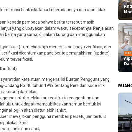
2026
KKG
ikonfirmasi tidak diketahui keberadaannya dan atau tidak
Mod
san kepada pembaca bahwa berita tersebut masih
h lanjut yang diupayakan dalam waktu secepatnya. Penjelasan
dari berita yang sama, di dalam kurung dan menggunakan
gan butir (c), media wajib meneruskan upaya verifikasi, dan
sil verifikasi dicantumkan pada berita pemutakhiran (update)
DAE
Aip
lum terverifikasi.
Dam
 Content)
 syarat dan ketentuan mengenai Isi Buatan Pengguna yang
RUAN
g-Undang No. 40 tahun 1999 tentang Pers dan Kode Etik
ara terang dan jelas.
engguna untuk melakukan registrasi keanggotaan dan
 dahulu untuk dapat mempublikasikan semua bentuk Isi
nai log-in akan diatur lebih lanjut.
 siber mewajibkan pengguna memberi persetujuan tertulis
ipublikasikan:
tnah, sadis dan cabul;