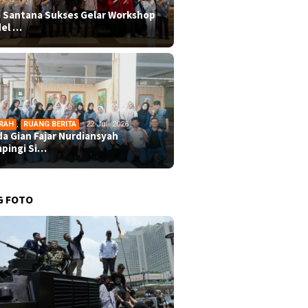
 Santana Sukses Gelar Workshop
el …
RAH
,
RUANG BERITA
22 Juli 2026
da Gian Fajar Nurdiansyah
pingi Si…
G FOTO