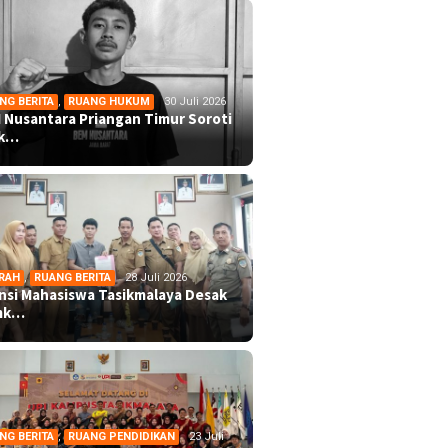
NG BERITA
,
RUANG HUKUM
30 Juli 2026
 Nusantara Priangan Timur Soroti
ek…
RAH
,
RUANG BERITA
28 Juli 2026
ansi Mahasiswa Tasikmalaya Desak
mk…
NG BERITA
,
RUANG PENDIDIKAN
23 Juli