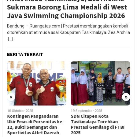
Sukmara Borong Lima Medali di West
Java Swimming Championship 2026
Bandung — Ruangatas.com | Prestasi membanggakan kembali
ditorehkan atlet muda asal Kabupaten Tasikmalaya. Zea Arshila
[…]
BERITA TERKAIT
«
»
10 Oktober 2025
19 September 2025
1
Kontingen Pangandaran
SDN Citapen Kota
G
Ukir Emas di Porsenitas ke-
Tasikmalaya Torehkan
P
12, Bukti Semangat dan
Prestasi Gemilang di FTBI
T
Sportivitas Atlet Daerah
2025
P