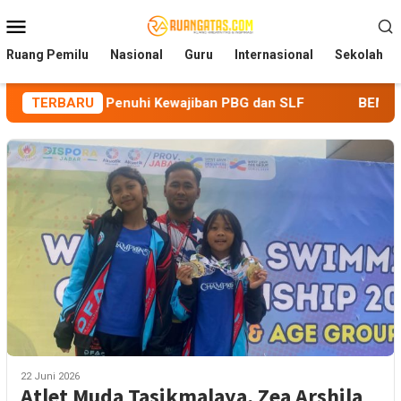
Loncat
Menu
ke
Mobile
konten
Ruang Pemilu
Nasional
Guru
Internasional
Sekolah
ke Penuhi Kewajiban PBG dan SLF
TERBARU
BEM Nusantara Prianga
22 Juni 2026
Atlet Muda Tasikmalaya, Zea Arshila