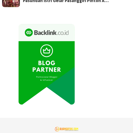
Pasundan Istri Gelar Pasanggiri Pinton A…