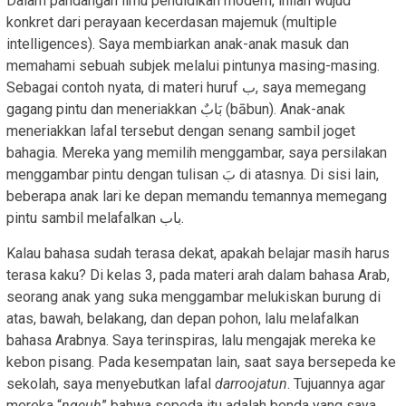
Dalam pandangan ilmu pendidikan modern, inilah wujud
konkret dari perayaan kecerdasan majemuk (multiple
intelligences). Saya membiarkan anak-anak masuk dan
memahami sebuah subjek melalui pintunya masing-masing.
Sebagai contoh nyata, di materi huruf ب, saya memegang
gagang pintu dan meneriakkan بَابٌ (bābun). Anak-anak
meneriakkan lafal tersebut dengan senang sambil joget
bahagia. Mereka yang memilih menggambar, saya persilakan
menggambar pintu dengan tulisan بَ di atasnya. Di sisi lain,
beberapa anak lari ke depan memandu temannya memegang
pintu sambil melafalkan باب.
Kalau bahasa sudah terasa dekat, apakah belajar masih harus
terasa kaku? Di kelas 3, pada materi arah dalam bahasa Arab,
seorang anak yang suka menggambar melukiskan burung di
atas, bawah, belakang, dan depan pohon, lalu melafalkan
bahasa Arabnya. Saya terinspiras, lalu mengajak mereka ke
kebon pisang. Pada kesempatan lain, saat saya bersepeda ke
sekolah, saya menyebutkan lafal
darroojatun
. Tujuannya agar
mereka “
ngeuh
” bahwa sepeda itu adalah benda yang saya