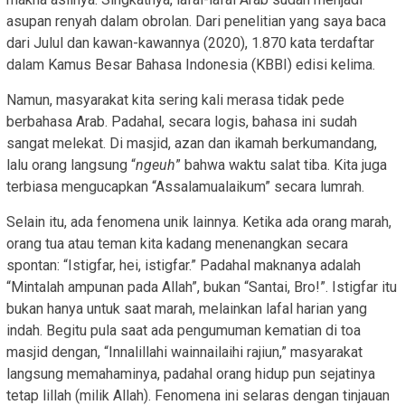
asupan renyah dalam obrolan. Dari penelitian yang saya baca
dari Julul dan kawan-kawannya (2020), 1.870 kata terdaftar
dalam Kamus Besar Bahasa Indonesia (KBBI) edisi kelima.
Namun, masyarakat kita sering kali merasa tidak pede
berbahasa Arab. Padahal, secara logis, bahasa ini sudah
sangat melekat. Di masjid, azan dan ikamah berkumandang,
lalu orang langsung “
ngeuh
” bahwa waktu salat tiba. Kita juga
terbiasa mengucapkan “Assalamualaikum” secara lumrah.
Selain itu, ada fenomena unik lainnya. Ketika ada orang marah,
orang tua atau teman kita kadang menenangkan secara
spontan: “Istigfar, hei, istigfar.” Padahal maknanya adalah
“Mintalah ampunan pada Allah”, bukan “Santai, Bro!”. Istigfar itu
bukan hanya untuk saat marah, melainkan lafal harian yang
indah. Begitu pula saat ada pengumuman kematian di toa
masjid dengan, “Innalillahi wainnailaihi rajiun,” masyarakat
langsung memahaminya, padahal orang hidup pun sejatinya
tetap lillah (milik Allah). Fenomena ini selaras dengan tinjauan