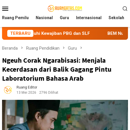
Loncat
Menu
ke
Mobile
konten
Ruang Pemilu
Nasional
Guru
Internasional
Sekolah
ajiban PBG dan SLF
TERBARU
BEM Nusantara Priangan Timur Soroti
Beranda
Ruang Pendidikan
Guru
Ngeuh Corak Ngarabisasi: Menjala
Kecerdasan dari Balik Gagang Pintu
Laboratorium Bahasa Arab
Ruang Editor
13 Mei 2026
2796 Dilihat