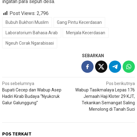
ingatan para sepuh desa.
Post Views:
2,796
Bubuh Bukhori Muslim
Gang Pintu Kecerdasan
Laboratorium Bahasa Arab
Menjala Kecerdasan
Ngeuh Corak Ngarabisasi
SEBARKAN
Navigasi
Pos sebelumnya
Pos berikutnya
Bupati Cecep dan Wabup Asep
Wabup Tasikmalaya Lepas 176
pos
Hadiri Kirab Budaya “Nyukcruk
Jemaah Haji Kloter 29 KJT,
Galur Galunggung”
Tekankan Semangat Saling
Menolong di Tanah Suci
POS TERKAIT