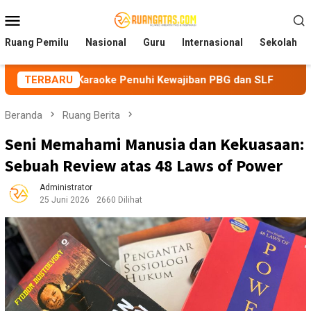
Loncat
Menu
ke
Mobile
konten
Ruang Pemilu
Nasional
Guru
Internasional
Sekolah
raoke Penuhi Kewajiban PBG dan SLF
TERBARU
BEM Nusantara Pria
Beranda
Ruang Berita
Seni Memahami Manusia dan Kekuasaan:
Sebuah Review atas 48 Laws of Power
Administrator
25 Juni 2026
2660 Dilihat