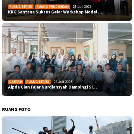
RUANG BERITA
,
RUANG PENDIDIKAN
23 Juli 2026
KKG Santana Sukses Gelar Workshop Model …
DAERAH
,
RUANG BERITA
22 Juli 2026
Aipda Gian Fajar Nurdiansyah Dampingi Si…
RUANG FOTO