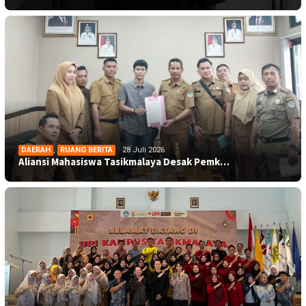
DAERAH
,
RUANG BERITA
28 Juli 2026
Aliansi Mahasiswa Tasikmalaya Desak Pemk…