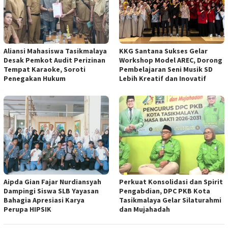
Aliansi Mahasiswa Tasikmalaya
KKG Santana Sukses Gelar
Desak Pemkot Audit Perizinan
Workshop Model AREC, Dorong
Tempat Karaoke, Soroti
Pembelajaran Seni Musik SD
Penegakan Hukum
Lebih Kreatif dan Inovatif
Aipda Gian Fajar Nurdiansyah
Perkuat Konsolidasi dan Spirit
Dampingi Siswa SLB Yayasan
Pengabdian, DPC PKB Kota
Bahagia Apresiasi Karya
Tasikmalaya Gelar Silaturahmi
Perupa HIPSIK
dan Mujahadah