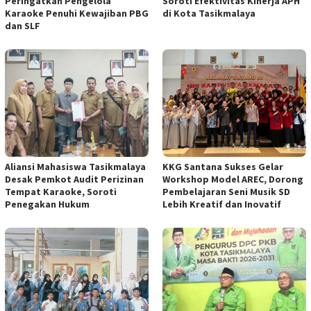
Peringatkan Pengelola
Soroti Efektivitas Kinerja APH
Karaoke Penuhi Kewajiban PBG
di Kota Tasikmalaya
dan SLF
Aliansi Mahasiswa Tasikmalaya
KKG Santana Sukses Gelar
Desak Pemkot Audit Perizinan
Workshop Model AREC, Dorong
Tempat Karaoke, Soroti
Pembelajaran Seni Musik SD
Penegakan Hukum
Lebih Kreatif dan Inovatif