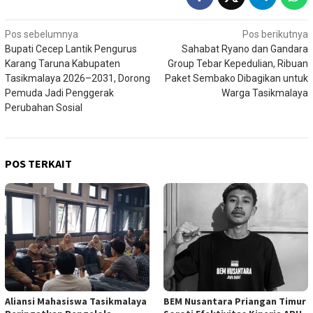
Navigasi
Pos sebelumnya
Pos berikutnya
Bupati Cecep Lantik Pengurus
Sahabat Ryano dan Gandara
pos
Karang Taruna Kabupaten
Group Tebar Kepedulian, Ribuan
Tasikmalaya 2026–2031, Dorong
Paket Sembako Dibagikan untuk
Pemuda Jadi Penggerak
Warga Tasikmalaya
Perubahan Sosial
POS TERKAIT
Aliansi Mahasiswa Tasikmalaya
BEM Nusantara Priangan Timur