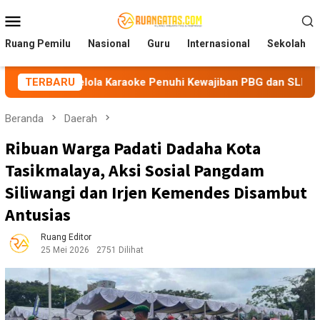
Loncat
Menu
ke
Mobile
konten
Ruang Pemilu
Nasional
Guru
Internasional
Sekolah
elola Karaoke Penuhi Kewajiban PBG dan SLF
TERBARU
BEM Nusant
Beranda
Daerah
Ribuan Warga Padati Dadaha Kota
Tasikmalaya, Aksi Sosial Pangdam
Siliwangi dan Irjen Kemendes Disambut
Antusias
Ruang Editor
25 Mei 2026
2751 Dilihat