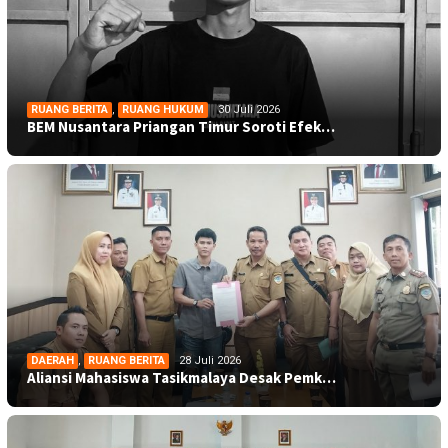
RUANG BERITA
,
RUANG HUKUM
30 Juli 2026
BEM Nusantara Priangan Timur Soroti Efek…
DAERAH
,
RUANG BERITA
28 Juli 2026
Aliansi Mahasiswa Tasikmalaya Desak Pemk…