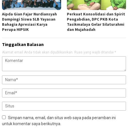
Aipda Gian Fajar Nurdiansyah
Perkuat Konsolidasi dan Spirit
Dampingi Siswa SLB Yayasan
Pengabdian, DPC PKB Kota
Bahagia Apresiasi Karya
Tasikmalaya Gelar Silaturahmi
Perupa HIPSIK
dan Mujahadah
Tinggalkan Balasan
Alamat email Anda tidak akan dipublikasikan.
Ruas yang wajib ditandai
*
Simpan nama, email, dan situs web saya pada peramban ini
untuk komentar saya berikutnya.