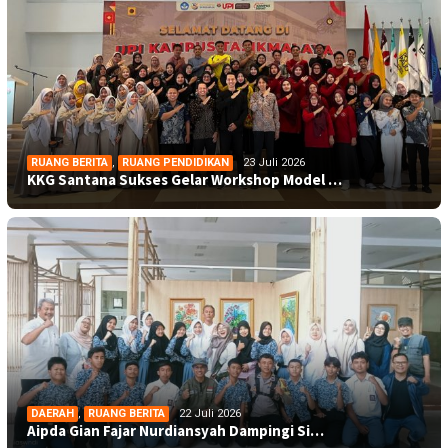
RUANG BERITA
,
RUANG PENDIDIKAN
23 Juli 2026
KKG Santana Sukses Gelar Workshop Model …
DAERAH
,
RUANG BERITA
22 Juli 2026
Aipda Gian Fajar Nurdiansyah Dampingi Si…