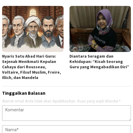
Nyaris Satu Abad Hari Guru:
Diantara Seragam dan
Sejenak Menikmati Kepulan
Kehidupan: “Kisah Seorang
Cahaya dari Rousseau,
Guru yang Mengabadikan Diri”
Voltaire, Filsuf Muslim, Freire,
Illich, dan Mandela
Tinggalkan Balasan
Alamat email Anda tidak akan dipublikasikan.
Ruas yang wajib ditandai
*