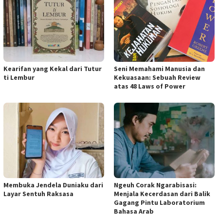
Kearifan yang Kekal dari Tutur
Seni Memahami Manusia dan
ti Lembur
Kekuasaan: Sebuah Review
atas 48 Laws of Power
Membuka Jendela Duniaku dari
Ngeuh Corak Ngarabisasi:
Layar Sentuh Raksasa
Menjala Kecerdasan dari Balik
Gagang Pintu Laboratorium
Bahasa Arab