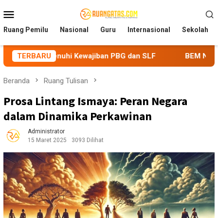
Loncat
Menu
ke
Mobile
konten
Ruang Pemilu
Nasional
Guru
Internasional
Sekolah
hi Kewajiban PBG dan SLF
TERBARU
BEM Nusantara Priangan Timur
Beranda
Ruang Tulisan
Prosa Lintang Ismaya: Peran Negara
dalam Dinamika Perkawinan
Administrator
15 Maret 2025
3093 Dilihat