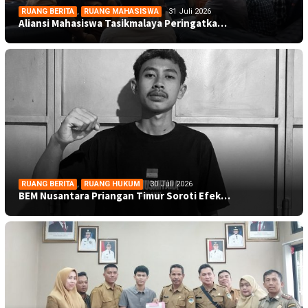
RUANG BERITA
,
RUANG MAHASISWA
31 Juli 2026
Aliansi Mahasiswa Tasikmalaya Peringatka…
RUANG BERITA
,
RUANG HUKUM
30 Juli 2026
BEM Nusantara Priangan Timur Soroti Efek…