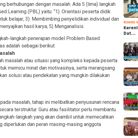
ng berhubungan dengan masalah. Ada 5 (lima) langkah
 Learning (PBL) yaitu: “1). Orientasi peserta didik
tuk belajar; 3). Membimbing penyelidikan individual dan
RUANG V
nyajikan hasil karya; 5) Menganalisis.
Keren!
Dat…
angkah-langkah penerapan model Problem Based
as adalah sebagai berikut:
Masalah
uah masalah atau situasi yang kompleks kepada peserta
untuk memicu minat dan motivasinya, serta merangsang
an solusi atau pendekatan yang mungkin dilakukan
 pada masalah, tahap ini melibatkan penyusunan rencana
ecara terstruktur. Guru atau fasilitator perlu membantu
langkah-langkah yang akan diambil untuk memecahkan
g diperlukan dan peran masing-masing anggota