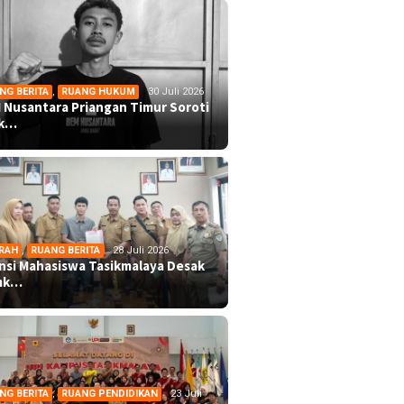
NG BERITA
,
RUANG HUKUM
30 Juli 2026
 Nusantara Priangan Timur Soroti
ek…
RAH
,
RUANG BERITA
28 Juli 2026
ansi Mahasiswa Tasikmalaya Desak
mk…
NG BERITA
,
RUANG PENDIDIKAN
23 Juli