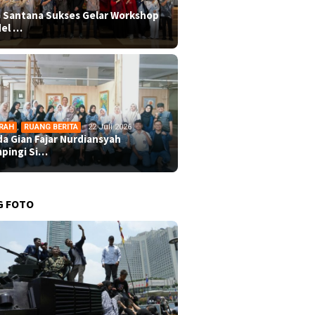
 Santana Sukses Gelar Workshop
el …
RAH
,
RUANG BERITA
22 Juli 2026
da Gian Fajar Nurdiansyah
pingi Si…
G FOTO