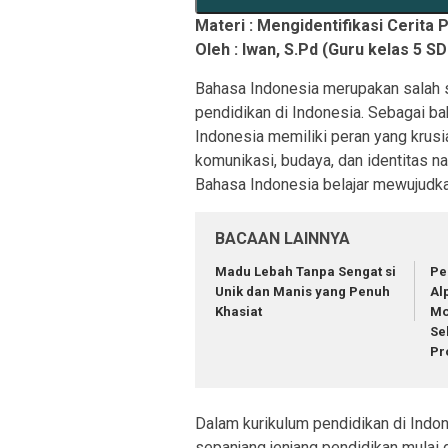
Materi : Mengidentifikasi Cerita 
Oleh : Iwan, S.Pd (Guru kelas 5 
Bahasa Indonesia merupakan salah s
pendidikan di Indonesia. Sebagai b
Indonesia memiliki peran yang krus
komunikasi, budaya, dan identitas n
Bahasa Indonesia belajar mewujudkan
BACAAN LAINNYA
Madu Lebah Tanpa Sengat si
Pe
Unik dan Manis yang Penuh
Αl
Khasiat
Mo
Se
Pr
Dalam kurikulum pendidikan di Indon
sepanjang jenjang pendidikan mulai 