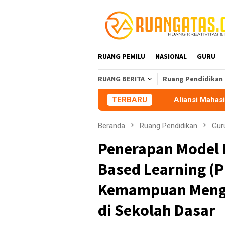
Loncat
ke
konten
RUANG PEMILU
NASIONAL
GURU
RUANG BERITA
Ruang Pendidikan
Aliansi Mahasiswa Tasikmalaya Peri
TERBARU
Beranda
Ruang Pendidikan
Gur
Penerapan Model 
Based Learning (
Kemampuan Mengid
di Sekolah Dasar