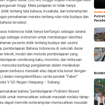
guruan tinggi. Mata pelajaran ini tidak hanya
 didik tentang tata bahasa, kosakata, dan keterampilan
RUANG B
Potret
ngun pemahaman mereka tentang nilai-nilai budaya dan
Parad
bahasa tersebut.
hasa Indonesia tidak hanya berfungsi sebagai sarana
i juga sebagai instrumen untuk membangun identitas
aman peserta didik tentang budaya dan sastra
, pembelajaran Bahasa Indonesia di sekolah dasar
n teknik, model dan metode pembelajaran yang
mbelajaran cenderung kaku, monoton, dan terkesan
is mencoba berbagi pengalaman dalam melakukan
aran berbasis masalah atau dapat kita kenal dengan
RUANG
 dalam mengidentifikasi cerita pendek “Fabel”
elas V SD Negeri Hanjuang – Subang.
ngemukakan bahwa “pembelajaran Problem Based
didik untuk memecahkan sebuah masalah melalui tahap-
eka dapat memiliki keterampilan memecahkan masalah