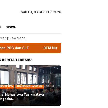
SABTU, 8 AGUSTUS 2026
L
SISWA
Ruang Download
BEM Nusantara Priangan Timur Soroti Efektivitas Kinerja AP
 BERITA TERBARU
NG BERITA
,
RUANG MAHASISWA
31 Juli
ansi Mahasiswa Tasikmalaya
ingatka…