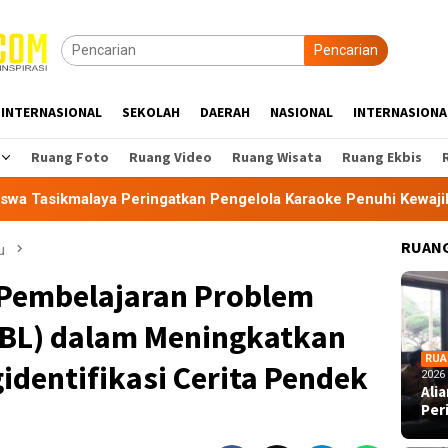
Pencarian
INTERNASIONAL
SEKOLAH
DAERAH
NASIONAL
INTERNASIONA
Ruang Foto
Ruang Video
Ruang Wisata
Ruang Ekbis
ngatkan Pengelola Karaoke Penuhi Kewajiban PBG dan SLF
RUANG
u
Pembelajaran Problem
PBL) dalam Meningkatkan
RUA
entifikasi Cerita Pendek
2026
Ali
Per