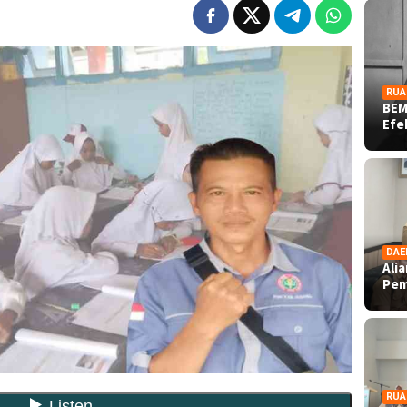
RUA
BEM
Ef
DAE
Ali
Pe
RUA