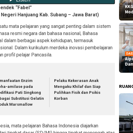
2026
KKG
Pendek “Fabel”
Mod
SD Negeri Hanjuang Kab. Subang – Jawa Barat)
atu mata pelajaran yang sangat penting dalam sistem
ahasa resmi negara dan bahasa nasional, Bahasa
ial dalam berbagai aspek kehidupan, termasuk
asional. Dalam kurikulum merdeka inovasi pembelajaran
DAE
 profil pelajar Pancasila.
Aip
Dam
manfaatan Enzim
Pelaku Kekerasan Anak
RUAN
pha-amilase pada
Mengaku Khilaf dan Siap
difikasi Pati Singkong
Pulihkan Fisik dan Psikis
bagai Substitusi Gelatin
Korban
oduk Marsmallow
esia, mata pelajaran Bahasa Indonesia diajarkan
dari tingkat dasar (SD/MI) hingga tingkat menengah atas