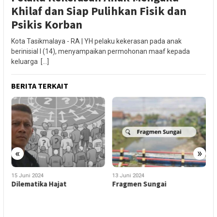
Khilaf dan Siap Pulihkan Fisik dan
Psikis Korban
Kota Tasikmalaya - RA | YH pelaku kekerasan pada anak
berinisial I (14), menyampaikan permohonan maaf kepada
keluarga […]
BERITA TERKAIT
«
»
15 Juni 2024
13 Juni 2024
1
Dilematika Hajat
Fragmen Sungai
S
S