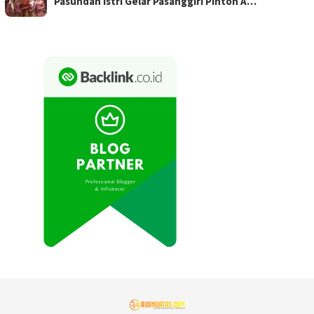
Pasundan Istri Gelar Pasanggiri Pinton A…