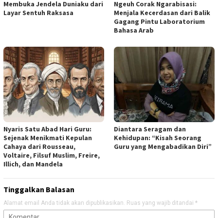
Membuka Jendela Duniaku dari
Ngeuh Corak Ngarabisasi:
Layar Sentuh Raksasa
Menjala Kecerdasan dari Balik
Gagang Pintu Laboratorium
Bahasa Arab
Nyaris Satu Abad Hari Guru:
Diantara Seragam dan
Sejenak Menikmati Kepulan
Kehidupan: “Kisah Seorang
Cahaya dari Rousseau,
Guru yang Mengabadikan Diri”
Voltaire, Filsuf Muslim, Freire,
Illich, dan Mandela
Tinggalkan Balasan
Alamat email Anda tidak akan dipublikasikan.
Ruas yang wajib ditandai
*