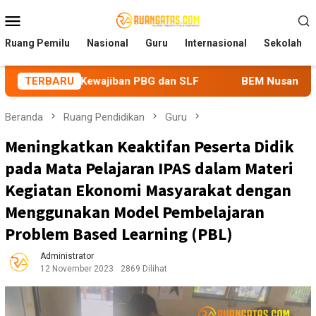
Loncat
Menu
ke
Mobile
konten
Ruang Pemilu
Nasional
Guru
Internasional
Sekolah
ajiban PBG dan SLF
TERBARU
BEM Nusantara Priangan Timur Sorot
Beranda
Ruang Pendidikan
Guru
Meningkatkan Keaktifan Peserta Didik
pada Mata Pelajaran IPAS dalam Materi
Kegiatan Ekonomi Masyarakat dengan
Menggunakan Model Pembelajaran
Problem Based Learning (PBL)
Administrator
12 November 2023
2869 Dilihat