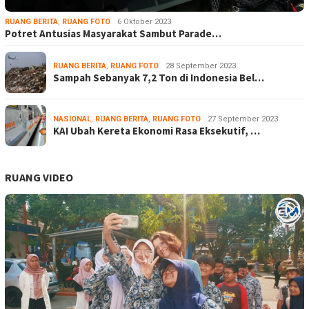
RUANG BERITA
,
RUANG FOTO
6 Oktober 2023
Potret Antusias Masyarakat Sambut Parade…
RUANG BERITA
,
RUANG FOTO
28 September 2023
Sampah Sebanyak 7,2 Ton di Indonesia Bel…
NASIONAL
,
RUANG BERITA
,
RUANG FOTO
27 September 2023
KAI Ubah Kereta Ekonomi Rasa Eksekutif, …
RUANG VIDEO