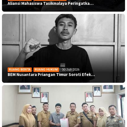
Aliansi Mahasiswa Tasikmalaya Peringatka…
RUANG BERITA
,
RUANG HUKUM
30 Juli 2026
BEM Nusantara Priangan Timur Soroti Efek…