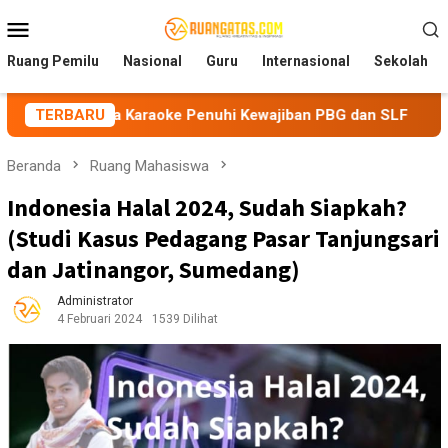
Loncat
Menu
ke
Mobile
konten
Ruang Pemilu
Nasional
Guru
Internasional
Sekolah
Karaoke Penuhi Kewajiban PBG dan SLF
TERBARU
BEM Nusantara Pr
Beranda
Ruang Mahasiswa
Indonesia Halal 2024, Sudah Siapkah?
(Studi Kasus Pedagang Pasar Tanjungsari
dan Jatinangor, Sumedang)
Administrator
4 Februari 2024
1539 Dilihat