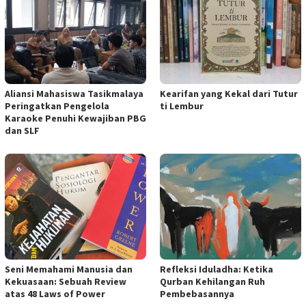
Aliansi Mahasiswa Tasikmalaya
Kearifan yang Kekal dari Tutur
Peringatkan Pengelola
ti Lembur
Karaoke Penuhi Kewajiban PBG
dan SLF
Seni Memahami Manusia dan
Refleksi Iduladha: Ketika
Kekuasaan: Sebuah Review
Qurban Kehilangan Ruh
atas 48 Laws of Power
Pembebasannya