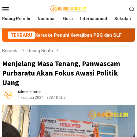
Loncat
Menu
ke
Mobile
konten
Ruang Pemilu
Nasional
Guru
Internasional
Sekolah
ola Karaoke Penuhi Kewajiban PBG dan SLF
TERBARU
BEM Nusantar
Beranda
Ruang Berita
Menjelang Masa Tenang, Panwascam
Purbaratu Akan Fokus Awasi Politik
Uang
Administrator
4 Februari 2024
3087 Dilihat