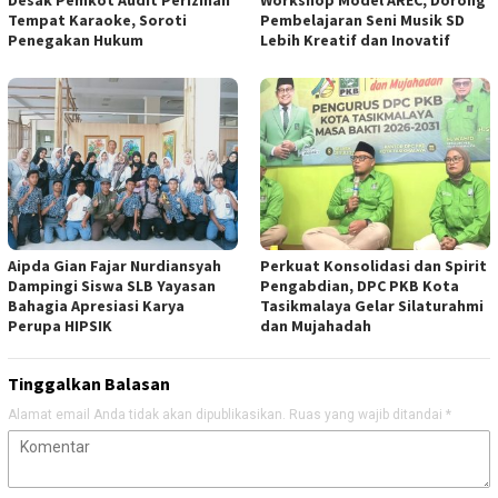
Desak Pemkot Audit Perizinan
Workshop Model AREC, Dorong
Tempat Karaoke, Soroti
Pembelajaran Seni Musik SD
Penegakan Hukum
Lebih Kreatif dan Inovatif
Aipda Gian Fajar Nurdiansyah
Perkuat Konsolidasi dan Spirit
Dampingi Siswa SLB Yayasan
Pengabdian, DPC PKB Kota
Bahagia Apresiasi Karya
Tasikmalaya Gelar Silaturahmi
Perupa HIPSIK
dan Mujahadah
Tinggalkan Balasan
Alamat email Anda tidak akan dipublikasikan.
Ruas yang wajib ditandai
*