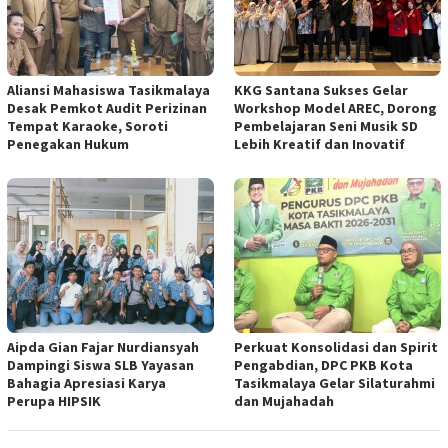
Aliansi Mahasiswa Tasikmalaya
KKG Santana Sukses Gelar
Desak Pemkot Audit Perizinan
Workshop Model AREC, Dorong
Tempat Karaoke, Soroti
Pembelajaran Seni Musik SD
Penegakan Hukum
Lebih Kreatif dan Inovatif
Aipda Gian Fajar Nurdiansyah
Perkuat Konsolidasi dan Spirit
Dampingi Siswa SLB Yayasan
Pengabdian, DPC PKB Kota
Bahagia Apresiasi Karya
Tasikmalaya Gelar Silaturahmi
Perupa HIPSIK
dan Mujahadah