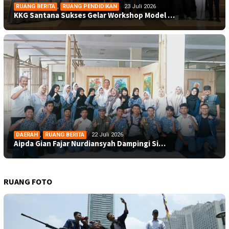
RUANG BERITA
,
RUANG PENDIDIKAN
23 Juli 2026
KKG Santana Sukses Gelar Workshop Model …
DAERAH
,
RUANG BERITA
22 Juli 2026
Aipda Gian Fajar Nurdiansyah Dampingi Si…
RUANG FOTO