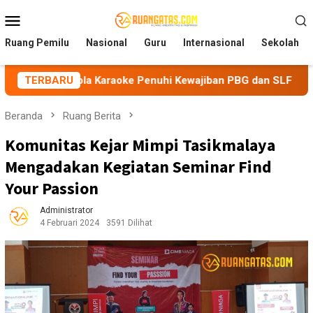
Loncat
Menu
ke
Mobile
konten
Ruang Pemilu
Nasional
Guru
Internasional
Sekolah
la Karaoke Penuhi Kewajiban PBG dan SLF
TERBARU
BEM Nusantara
Beranda
Ruang Berita
Komunitas Kejar Mimpi Tasikmalaya
Mengadakan Kegiatan Seminar Find
Your Passion
Administrator
4 Februari 2024
3591 Dilihat