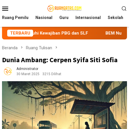
Loncat
Menu
ke
Mobile
konten
Ruang Pemilu
Nasional
Guru
Internasional
Sekolah
 Kewajiban PBG dan SLF
TERBARU
BEM Nusantara Priangan Timur So
Beranda
Ruang Tulisan
Dunia Ambang: Cerpen Syifa Siti Sofia
Administrator
30 Maret 2025
3215 Dilihat