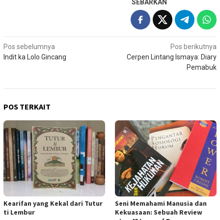
SEBARKAN
Navigasi
Pos sebelumnya
Pos berikutnya
Indit ka Lolo Gincang
Cerpen Lintang Ismaya: Diary
pos
Pemabuk
POS TERKAIT
Kearifan yang Kekal dari Tutur
Seni Memahami Manusia dan
ti Lembur
Kekuasaan: Sebuah Review