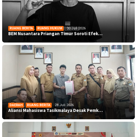
RUANG BERITA
,
RUANG HUKUM
30 Juli 2026
BEM Nusantara Priangan Timur Soroti Efek…
DAERAH
,
RUANG BERITA
28 Juli 2026
Aliansi Mahasiswa Tasikmalaya Desak Pemk…