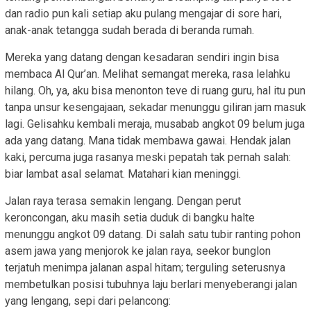
dan radio pun kali setiap aku pulang mengajar di sore hari,
anak-anak tetangga sudah berada di beranda rumah.
Mereka yang datang dengan kesadaran sendiri ingin bisa
membaca Al Qur’an. Melihat semangat mereka, rasa lelahku
hilang. Oh, ya, aku bisa menonton teve di ruang guru, hal itu pun
tanpa unsur kesengajaan, sekadar menunggu giliran jam masuk
lagi. Gelisahku kembali meraja, musabab angkot 09 belum juga
ada yang datang. Mana tidak membawa gawai. Hendak jalan
kaki, percuma juga rasanya meski pepatah tak pernah salah:
biar lambat asal selamat. Matahari kian meninggi.
Jalan raya terasa semakin lengang. Dengan perut
keroncongan, aku masih setia duduk di bangku halte
menunggu angkot 09 datang. Di salah satu tubir ranting pohon
asem jawa yang menjorok ke jalan raya, seekor bunglon
terjatuh menimpa jalanan aspal hitam; terguling seterusnya
membetulkan posisi tubuhnya laju berlari menyeberangi jalan
yang lengang, sepi dari pelancong: