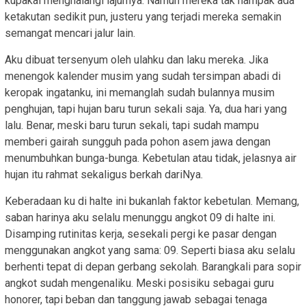
kupakai menghalangi lajurnya. Namun mereka tak nampak ada
ketakutan sedikit pun, justeru yang terjadi mereka semakin
semangat mencari jalur lain.
Aku dibuat tersenyum oleh ulahku dan laku mereka. Jika
menengok kalender musim yang sudah tersimpan abadi di
keropak ingatanku, ini memanglah sudah bulannya musim
penghujan, tapi hujan baru turun sekali saja. Ya, dua hari yang
lalu. Benar, meski baru turun sekali, tapi sudah mampu
memberi gairah sungguh pada pohon asem jawa dengan
menumbuhkan bunga-bunga. Kebetulan atau tidak, jelasnya air
hujan itu rahmat sekaligus berkah dariNya.
Keberadaan ku di halte ini bukanlah faktor kebetulan. Memang,
saban harinya aku selalu menunggu angkot 09 di halte ini.
Disamping rutinitas kerja, sesekali pergi ke pasar dengan
menggunakan angkot yang sama: 09. Seperti biasa aku selalu
berhenti tepat di depan gerbang sekolah. Barangkali para sopir
angkot sudah mengenaliku. Meski posisiku sebagai guru
honorer, tapi beban dan tanggung jawab sebagai tenaga