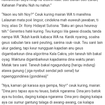
Kahanan Parahu Nuh nu nahun.”
“Naon ieu téh Noy?” Ceuk kuring mairan WA ti manéhna.
Lalaunan mata poé lingsir; cindekna mah euweuh jawaban, ti
Inoy, alias Dr. Rony Hidayat Sutisna. “Baku ari geus heureuy
téh.” Gerentes haté kuring. Teu kungsi lila gawai disada, tanda
nampa WA: “Aduh karék kabaca WA na. Karék nyaring, soalna
geus sabulan tara saré peuting, saréna isuk-isuk. Teu saré lain
ukur gadang, tapi keur nungguan kajadian anu geus
digambarkeun dina algoritma Kala Cakra, yén taneuh téh bakal
oyag. Waktuna digambarkeun kajadianna dina waktu janari.
Matak tara saré. Taneuh bakal ngagundung (harigu indung)
atawa gunung ( jiga nyebut sendal jadi senal) tur
ngaenggondéwa (gondéwa)”
“Nya, kamari gé karasa aya gempa, Noy!” ceuk kuring, mairan:
“Dina jero tapas aya nu teuas, batok ngaranna. Dina jero batok
aya nu bodas, daging kalapa ngaranna. Dina jero daging kalapa
aya cai sumur gantung talaga di awang-awang, cai kalapa