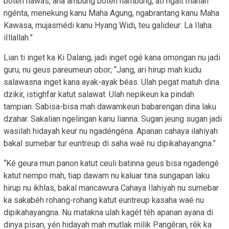
boten nawas, ana ambung boten nambung, ati ngait manah
ngénta, menekung kanu Maha Agung, ngabrantang kanu Maha
Kawasa, mujasmédi kanu Hyang Widi, teu galideur: La Ilaha
iIllallah.”
Lian ti inget ka Ki Dalang, jadi inget ogé kana omongan nu jadi
guru, nu geus pareumeun obor; “Jang, ari hirup mah kudu
salawasna inget kana ayak-ayak béas. Ulah pegat matuh dina
dzikir, istighfar katut salawat. Ulah nepikeun ka pindah
tampian. Sabisa-bisa mah dawamkeun babarengan dina laku
dzahar. Sakalian ngelingan kanu lianna. Sugan jeung sugan jadi
wasilah hidayah keur nu ngadéngéna. Apanan cahaya ilahiyah
bakal sumebar tur euntreup di saha waé nu dipikahayangna.”
“Ké geura mun panon katut ceuli batinna geus bisa ngadengé
katut nempo mah, tiap dawam nu kaluar tina sungapan laku
hirup nu ikhlas, bakal mancawura Cahaya Ilahiyah nu sumebar
ka sakabéh rohang-rohang katut euntreup kasaha waé nu
dipikahayangna. Nu matakna ulah kagét téh apanan ayana di
dinya pisan, yén hidayah mah mutlak milik Pangêran, rêk ka