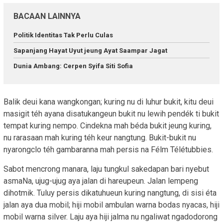
BACAAN LAINNYA
Politik Identitas Tak Perlu Culas
Sapanjang Hayat Uyut jeung Ayat Saampar Jagat
Dunia Ambang: Cerpen Syifa Siti Sofia
Balik deui kana wangkongan; kuring nu di luhur bukit, kitu deui
masigit téh ayana disatukangeun bukit nu lewih pendék ti bukit
tempat kuring nempo. Cindekna mah béda bukit jeung kuring,
nu rarasaan mah kuring téh keur nangtung. Bukit-bukit nu
nyarongclo téh gambaranna mah persis na Félm Télétubbies.
Sabot mencrong manara, laju tungkul sakedapan bari nyebut
asmaNa, ujug-ujug aya jalan di hareupeun. Jalan lempeng
dihotmik. Tuluy persis dikatuhueun kuring nangtung, di sisi éta
jalan aya dua mobil; hiji mobil ambulan warna bodas nyacas, hiji
mobil warna silver. Laju aya hiji jalma nu ngaliwat ngadodorong