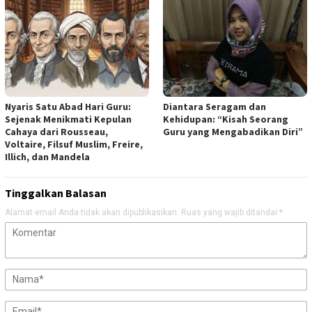
Nyaris Satu Abad Hari Guru:
Diantara Seragam dan
Sejenak Menikmati Kepulan
Kehidupan: “Kisah Seorang
Cahaya dari Rousseau,
Guru yang Mengabadikan Diri”
Voltaire, Filsuf Muslim, Freire,
Illich, dan Mandela
Tinggalkan Balasan
Alamat email Anda tidak akan dipublikasikan.
Ruas yang wajib ditandai
*