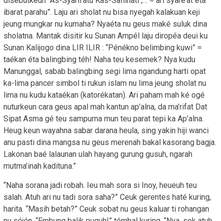
disebutkeun “As-Syarii’atu Kas-Safiinati ,… = ari syaré’at éta
ibarat parahu”. Laju ari sholat nu bisa nyegah kalakuan keji
jeung mungkar nu kumaha? Nyaéta nu geus maké suluk dina
sholatna. Mantak disitir ku Sunan Ampél laju diropéa deui ku
Sunan Kalijogo dina LIR ILIR : “Pénékno belimbing kuwi” =
taékan éta balingbing téh! Naha teu kesemek? Nya kudu
Manunggal, sabab balingbing segi lima ngandung harti opat
ka-lima pancer simbol ti rukun islam nu lima jeung sholat nu
lima nu kudu kataékan (katorékatan). Ari paham mah ké ogé
nuturkeun cara geus apal mah kantun ap’alna, da ma’rifat Dat
Sipat Asma gé teu sampurna mun teu parat tepi ka Ap’alna.
Heug keun wayahna sabar darana heula, sing yakin hiji wanci
anu pasti dina mangsa nu geus merenah bakal kasorang bagja.
Lakonan baé lalaunan ulah hayang gurung gusuh, ngarah
mutma’inah kadituna.”
“Naha sorana jadi robah. Ieu mah sora si Inoy, heueuh teu
salah. Atuh ari nu tadi sora saha?” Ceuk gerentes haté kuring,
harita. “Masih betah?” Ceuk sobat nu geus kaluar ti rohangan
nu séjén. “Embung balik puguh!” témbal kuring. “Nya, sok atuh