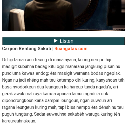
Carpon Bentang Sakati |
Ruangatas.com
Di hiji taman anu teuing di mana ayana, kuring nempo hiji
masigit kubahna badag kitu ogé manarana jangkung pisan nu
punclutna kawas endog; éta masigit warnana bodas ngeplak.
Ngan nu jadi ahéng mah teu katempo diri kuring, kanyahoan téh
basa nyodorkeun dua leungeun ka hareup tanda ngadu’a, ari
gerak awak mah aya karasa apanan lamun ngadu’a sok
dipencrongkeun kana dampal leungeun, ngan euweuh ari
ragana leungeun kuring mah, tapi bisa nempo éta dénah nu teu
puguh tungtung. Sadar euweuhna sakabéh waruga kuring téh
kareureuhnakeun.