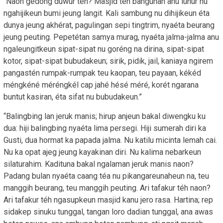
“Naon gedong duwur téh? Masjid téh bangunan anu luhur nu
ngahijikeun bumi jeung langit. Kali sambung nu dihijikeun éta
dunya jeung akhérat, pagulingan sepi tingtrim, nyaéta beurang
jeung peuting. Pepetétan samya murag, nyaéta jalma-jalma anu
ngaleungitkeun sipat-sipat nu goréng na dirina, sipat-sipat
kotor, sipat-sipat bubudakeun; sirik, pidik, jail, kaniaya ngirem
pangastén rumpak-rumpak teu kaopan, teu payaan, kékéd
méngkéné méréngkél cap jahé hésé méré, korét ngarana
buntut kasiran, éta sifat nu bubudakeun.”
“Balingbing lan jeruk manis; hirup anjeun bakal diwengku ku
dua: hiji balingbing nyaéta lima persegi. Hiji sumerah diri ka
Gusti, dua hormat ka papada jalma. Nu katilu micinta lemah cai.
Nu ka opat ajeg jeung kayakinan diri. Nu kalima nebarkeun
silaturahim. Kadituna bakal ngalaman jeruk manis naon?
Padang bulan nyaéta caang téa nu pikangareunaheun na, teu
manggih beurang, teu manggih peuting. Ari tafakur téh naon?
Ari tafakur téh ngasupkeun masjid kanu jero rasa. Hartina; rep
sidakep sinuku tunggal, tangan loro dadian tunggal, ana awas