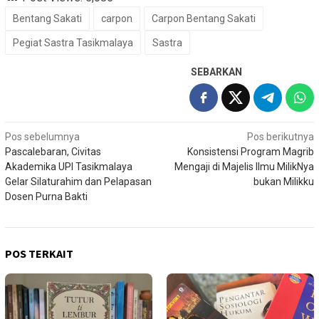
Bentang Sakati
carpon
Carpon Bentang Sakati
Pegiat Sastra Tasikmalaya
Sastra
SEBARKAN
Navigasi
Pos sebelumnya
Pos berikutnya
Pascalebaran, Civitas
Konsistensi Program Magrib
pos
Akademika UPI Tasikmalaya
Mengaji di Majelis Ilmu MilikNya
Gelar Silaturahim dan Pelapasan
bukan Milikku
Dosen Purna Bakti
POS TERKAIT