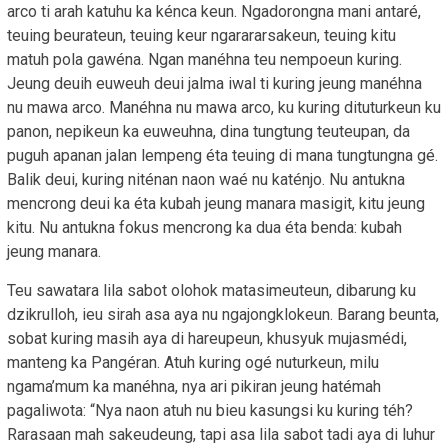
arco ti arah katuhu ka kénca keun. Ngadorongna mani antaré,
teuing beurateun, teuing keur ngarararsakeun, teuing kitu
matuh pola gawéna. Ngan manéhna teu nempoeun kuring.
Jeung deuih euweuh deui jalma iwal ti kuring jeung manéhna
nu mawa arco. Manéhna nu mawa arco, ku kuring dituturkeun ku
panon, nepikeun ka euweuhna, dina tungtung teuteupan, da
puguh apanan jalan lempeng éta teuing di mana tungtungna gé.
Balik deui, kuring niténan naon waé nu katénjo. Nu antukna
mencrong deui ka éta kubah jeung manara masigit, kitu jeung
kitu. Nu antukna fokus mencrong ka dua éta benda: kubah
jeung manara.
Teu sawatara lila sabot olohok matasimeuteun, dibarung ku
dzikrulloh, ieu sirah asa aya nu ngajongklokeun. Barang beunta,
sobat kuring masih aya di hareupeun, khusyuk mujasmédi,
manteng ka Pangéran. Atuh kuring ogé nuturkeun, milu
ngama’mum ka manéhna, nya ari pikiran jeung hatémah
pagaliwota: “Nya naon atuh nu bieu kasungsi ku kuring téh?
Rarasaan mah sakeudeung, tapi asa lila sabot tadi aya di luhur