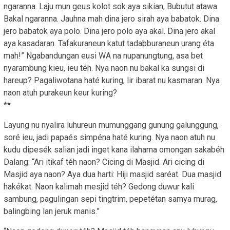
ngaranna. Laju mun geus kolot sok aya sikian, Bubutut atawa
Bakal ngaranna. Jauhna mah dina jero sirah aya babatok. Dina
jero babatok aya polo. Dina jero polo aya akal. Dina jero akal
aya kasadaran. Tafakuraneun katut tadabburaneun urang éta
mah!” Ngabandungan eusi WA na nupanungtung, asa bet
nyarambung kieu, ieu téh. Nya naon nu bakal ka sungsi di
hareup? Pagaliwotana haté kuring, lir ibarat nu kasmaran. Nya
naon atuh purakeun keur kuring?
**
Layung nu nyalira luhureun mumunggang gunung galunggung,
soré ieu, jadi papaés simpéna haté kuring. Nya naon atuh nu
kudu dipesék salian jadi inget kana ilaharna omongan sakabéh
Dalang: “Ari itikaf téh naon? Cicing di Masjid. Ari cicing di
Masjid aya naon? Aya dua harti: Hiji masjid saréat. Dua masjid
hakékat. Naon kalimah mesjid téh? Gedong duwur kali
sambung, pagulingan sepi tingtrim, pepetétan samya murag,
balingbing lan jeruk manis.”