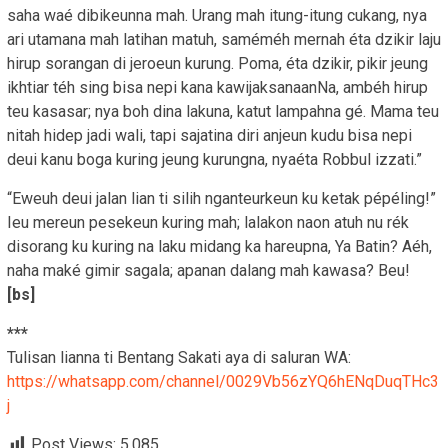
saha waé dibikeunna mah. Urang mah itung-itung cukang, nya
ari utamana mah latihan matuh, saméméh mernah éta dzikir laju
hirup sorangan di jeroeun kurung. Poma, éta dzikir, pikir jeung
ikhtiar téh sing bisa nepi kana kawijaksanaanNa, ambéh hirup
teu kasasar; nya boh dina lakuna, katut lampahna gé. Mama teu
nitah hidep jadi wali, tapi sajatina diri anjeun kudu bisa nepi
deui kanu boga kuring jeung kurungna, nyaéta Robbul izzati.”
“Eweuh deui jalan lian ti silih nganteurkeun ku ketak pépéling!”
Ieu mereun pesekeun kuring mah; lalakon naon atuh nu rék
disorang ku kuring na laku midang ka hareupna, Ya Batin? Aéh,
naha maké gimir sagala; apanan dalang mah kawasa? Beu!
[bs]
***
Tulisan lianna ti Bentang Sakati aya di saluran WA:
https://whatsapp.com/channel/0029Vb56zYQ6hENqDuqTHc3
j
Post Views:
5,085