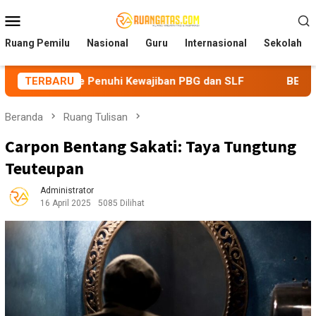
Loncat
Menu
ke
Mobile
konten
Ruang Pemilu
Nasional
Guru
Internasional
Sekolah
nuhi Kewajiban PBG dan SLF
TERBARU
BEM Nusantara Priangan Tim
Beranda
Ruang Tulisan
Carpon Bentang Sakati: Taya Tungtung
Teuteupan
Administrator
16 April 2025
5085 Dilihat