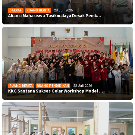
DAERAH
,
RUANG BERITA
28 Juli 2026
Aliansi Mahasiswa Tasikmalaya Desak Pemk…
RUANG BERITA
,
RUANG PENDIDIKAN
23 Juli 2026
KKG Santana Sukses Gelar Workshop Model …