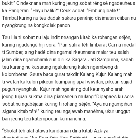
bukit.” Cindeknana mah kuring jeung sobat réngsé ngadeuheus
ka Pangéran. “Hayu balik?” Ceuk sobat. “Embung balik!”
Témbal kuring nu teu dadak sakara panénjo disimutan ciibun nu
nyangkrung na kongkolak panon.
Teu lila ti sobat nu laju indit neangan kitab ka rohangan séjén,
kuring ngadengé hiji sora: “Pan salira téh lir ibarat Cai nu medal
ti Sumber, sing hadé dina ngamalirkeunnana malar teu salah
jalan dina ngamuharakeun diri ka Sagara Jati Sampurna, sabab
teu kurang nu kasarung ngalulurung kalah ngembeng di
kolombéran. Geura baca gurat takdir Kalang Kujur, Kalang mah
ti wétan ka kulon pikeun leumpang apal wiwitan, pikeun sujud
puguh nyanghulu. Kujur mah ngalér ngidul keur nyaho arah
jeung tujuan sukma dina piamaneun mulang.”Dipapaés ku sora
sobat nu ngabéjaan kuring ti rohang séjén: “Aya nu ngampihan
sigana kitab téh!” kuring teu ngajawab manéhna, ukur unggut
bari jeung teu katempoeun ku manéhna.
“Sholat téh alat atawa kandaraan dina kitab Azkiya