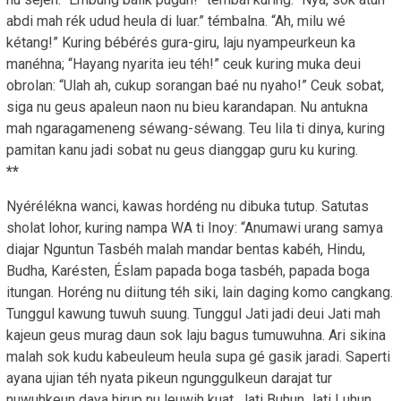
abdi mah rék udud heula di luar.” témbalna. “Ah, milu wé
kétang!” Kuring bébérés gura-giru, laju nyampeurkeun ka
manéhna; “Hayang nyarita ieu téh!” ceuk kuring muka deui
obrolan: “Ulah ah, cukup sorangan baé nu nyaho!” Ceuk sobat,
siga nu geus apaleun naon nu bieu karandapan. Nu antukna
mah ngaragameneng séwang-séwang. Teu lila ti dinya, kuring
pamitan kanu jadi sobat nu geus dianggap guru ku kuring.
**
Nyérélékna wanci, kawas hordéng nu dibuka tutup. Satutas
sholat lohor, kuring nampa WA ti Inoy: “Anumawi urang samya
diajar Nguntun Tasbéh malah mandar bentas kabéh, Hindu,
Budha, Karésten, Éslam papada boga tasbéh, papada boga
itungan. Horéng nu diitung téh siki, lain daging komo cangkang.
Tunggul kawung tuwuh suung. Tunggul Jati jadi deui Jati mah
kajeun geus murag daun sok laju bagus tumuwuhna. Ari sikina
malah sok kudu kabeuleum heula supa gé gasik jaradi. Saperti
ayana ujian téh nyata pikeun ngunggulkeun darajat tur
nuwuhkeun daya hirup nu leuwih kuat. Jati Buhun Jati Luhun,