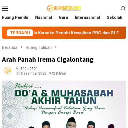
Loncat
Menu
ke
Mobile
konten
Ruang Pemilu
Nasional
Guru
Internasional
Sekolah
ola Karaoke Penuhi Kewajiban PBG dan SLF
TERBARU
BEM Nusantar
Beranda
Ruang Tulisan
Arah Panah Irema Cigalontang
Ruang Editor
31 Desember 2022
942 Dilihat