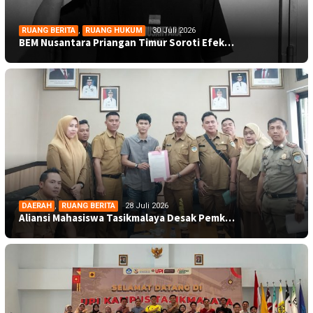
RUANG BERITA
,
RUANG HUKUM
30 Juli 2026
BEM Nusantara Priangan Timur Soroti Efek…
DAERAH
,
RUANG BERITA
28 Juli 2026
Aliansi Mahasiswa Tasikmalaya Desak Pemk…