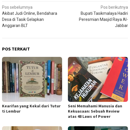
Navigasi
Pos sebelumnya
Pos berikutnya
Akibat Judi Online, Bendahara
Bupati Tasikmalaya Hadiri
pos
Desa di Tasik Gelapkan
Peresmian Masjid Raya Al-
Anggaran BLT
Jabbar
POS TERKAIT
Kearifan yang Kekal dari Tutur
Seni Memahami Manusia dan
ti Lembur
Kekuasaan: Sebuah Review
atas 48 Laws of Power