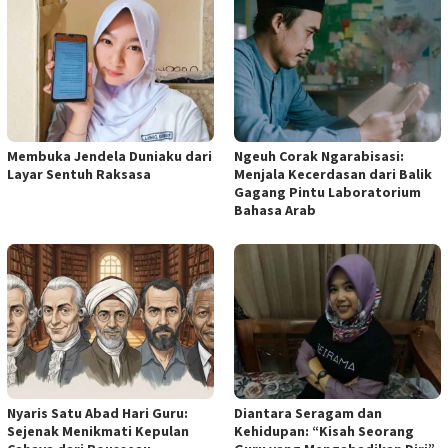
Membuka Jendela Duniaku dari
Ngeuh Corak Ngarabisasi:
Layar Sentuh Raksasa
Menjala Kecerdasan dari Balik
Gagang Pintu Laboratorium
Bahasa Arab
Nyaris Satu Abad Hari Guru:
Diantara Seragam dan
Sejenak Menikmati Kepulan
Kehidupan: “Kisah Seorang