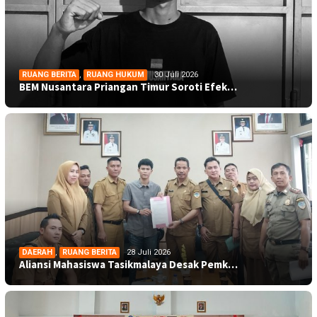
RUANG BERITA
,
RUANG HUKUM
30 Juli 2026
BEM Nusantara Priangan Timur Soroti Efek…
DAERAH
,
RUANG BERITA
28 Juli 2026
Aliansi Mahasiswa Tasikmalaya Desak Pemk…