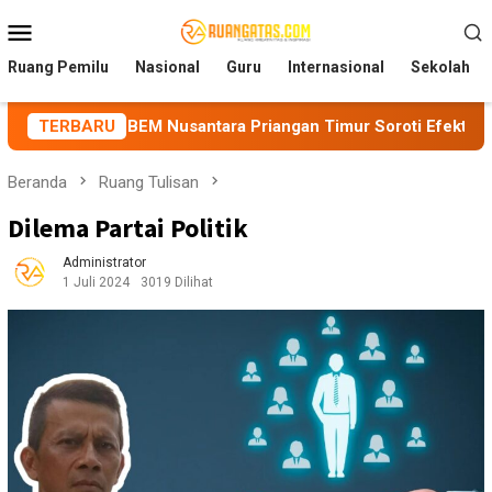
Loncat
Menu
ke
Mobile
konten
Ruang Pemilu
Nasional
Guru
Internasional
Sekolah
 Nusantara Priangan Timur Soroti Efektivitas Kinerja APH di K
TERBARU
Beranda
Ruang Tulisan
Dilema Partai Politik
Administrator
1 Juli 2024
3019 Dilihat