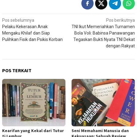
Navigasi
Pos sebelumnya
Pos berikutnya
Pelaku Kekerasan Anak
TNI Ikut Memeriahkan Turnamen
pos
Mengaku Khilaf dan Siap
Bola Voli: Babinsa Panawangan
Pulihkan Fisik dan Psikis Korban
Tegaskan Bukti Nyata TNI Dekat
dengan Rakyat
POS TERKAIT
Kearifan yang Kekal dari Tutur
Seni Memahami Manusia dan
ti Lembur
Kekuasaan: Sebuah Review