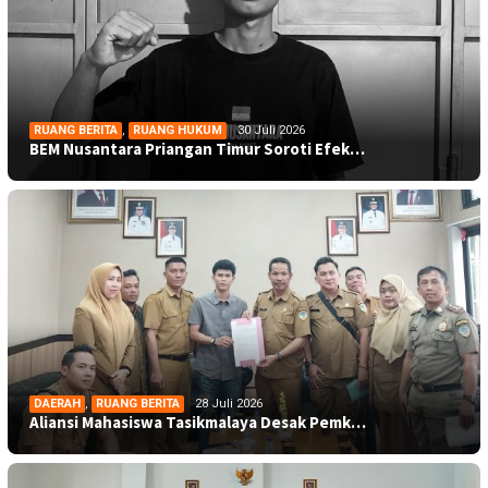
RUANG BERITA
,
RUANG HUKUM
30 Juli 2026
BEM Nusantara Priangan Timur Soroti Efek…
DAERAH
,
RUANG BERITA
28 Juli 2026
Aliansi Mahasiswa Tasikmalaya Desak Pemk…