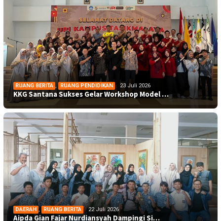
RUANG BERITA
,
RUANG PENDIDIKAN
23 Juli 2026
KKG Santana Sukses Gelar Workshop Model …
DAERAH
,
RUANG BERITA
22 Juli 2026
Aipda Gian Fajar Nurdiansyah Dampingi Si…