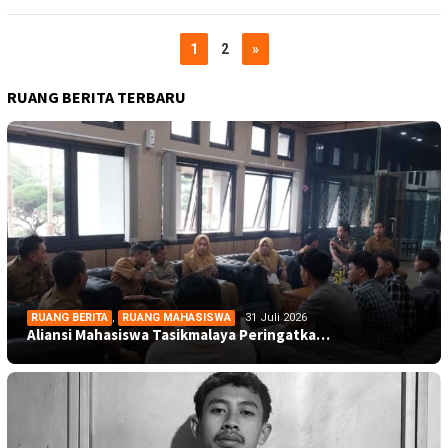
1
2
»
RUANG BERITA TERBARU
RUANG BERITA
,
RUANG MAHASISWA
31 Juli 2026
Aliansi Mahasiswa Tasikmalaya Peringatka…