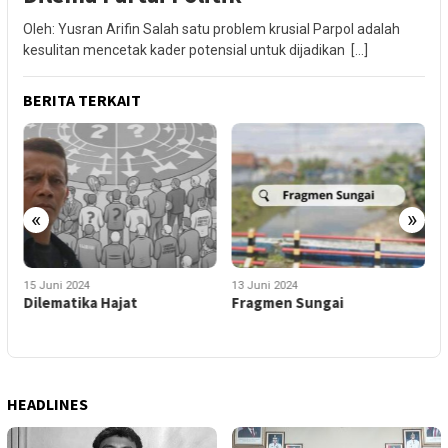
Oleh: Yusran Arifin Salah satu problem krusial Parpol adalah
kesulitan mencetak kader potensial untuk dijadikan […]
BERITA TERKAIT
«
»
15 Juni 2024
13 Juni 2024
1
?
Dilematika Hajat
Fragmen Sungai
S
S
HEADLINES