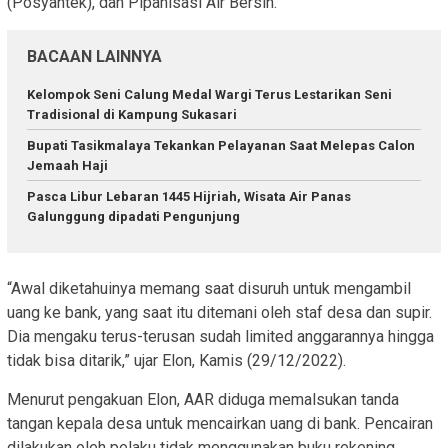
(Posyantek), dan Pipanisasi Air Bersih.
BACAAN LAINNYA
Kelompok Seni Calung Medal Wargi Terus Lestarikan Seni
Tradisional di Kampung Sukasari
Bupati Tasikmalaya Tekankan Pelayanan Saat Melepas Calon
Jemaah Haji
Pasca Libur Lebaran 1445 Hijriah, Wisata Air Panas
Galunggung dipadati Pengunjung
“Awal diketahuinya memang saat disuruh untuk mengambil
uang ke bank, yang saat itu ditemani oleh staf desa dan supir.
Dia mengaku terus-terusan sudah limited anggarannya hingga
tidak bisa ditarik,” ujar Elon, Kamis (29/12/2022).
Menurut pengakuan Elon, AAR diduga memalsukan tanda
tangan kepala desa untuk mencairkan uang di bank. Pencairan
dilakukan oleh pelaku tidak menggunakan buku rekening