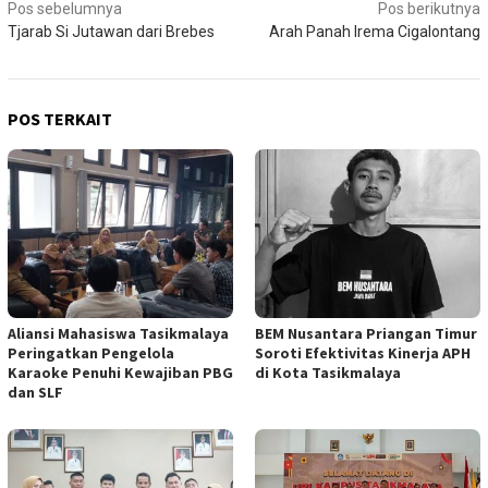
Navigasi
Pos sebelumnya
Pos berikutnya
Tjarab Si Jutawan dari Brebes
Arah Panah Irema Cigalontang
pos
POS TERKAIT
Aliansi Mahasiswa Tasikmalaya
BEM Nusantara Priangan Timur
Peringatkan Pengelola
Soroti Efektivitas Kinerja APH
Karaoke Penuhi Kewajiban PBG
di Kota Tasikmalaya
dan SLF