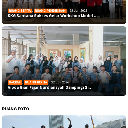
RUANG BERITA
,
RUANG PENDIDIKAN
23 Juli 2026
KKG Santana Sukses Gelar Workshop Model …
DAERAH
,
RUANG BERITA
22 Juli 2026
Aipda Gian Fajar Nurdiansyah Dampingi Si…
RUANG FOTO