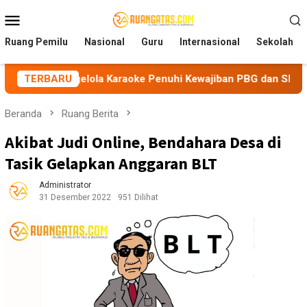
Loncat
Menu
ke
Mobile
konten
Ruang Pemilu
Nasional
Guru
Internasional
Sekolah
ngelola Karaoke Penuhi Kewajiban PBG dan SLF
TERBARU
BEM Nus
Beranda
Ruang Berita
Akibat Judi Online, Bendahara Desa di
Tasik Gelapkan Anggaran BLT
Administrator
31 Desember 2022
951 Dilihat