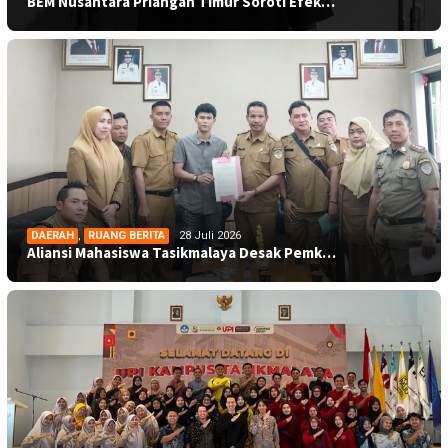
BEM Nusantara Priangan Timur Soroti Efek…
DAERAH
,
RUANG BERITA
28 Juli 2026
Aliansi Mahasiswa Tasikmalaya Desak Pemk…