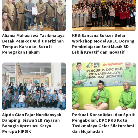
Aliansi Mahasiswa Tasikmalaya
KKG Santana Sukses Gelar
Desak Pemkot Audit Perizinan
Workshop Model AREC, Dorong
Tempat Karaoke, Soroti
Pembelajaran Seni Musik SD
Penegakan Hukum
Lebih Kreatif dan Inovatif
Aipda Gian Fajar Nurdiansyah
Perkuat Konsolidasi dan Spirit
Dampingi Siswa SLB Yayasan
Pengabdian, DPC PKB Kota
Bahagia Apresiasi Karya
Tasikmalaya Gelar Silaturahmi
Perupa HIPSIK
dan Mujahadah