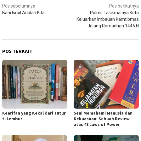
Navigasi
Pos sebelumnya
Pos berikutnya
Bani Israil Adalah Kita
Polres Tasikmalaya Kota
pos
Keluarkan Imbauan Kamtibmas
Jelang Ramadhan 1446 H
POS TERKAIT
Kearifan yang Kekal dari Tutur
Seni Memahami Manusia dan
ti Lembur
Kekuasaan: Sebuah Review
atas 48 Laws of Power