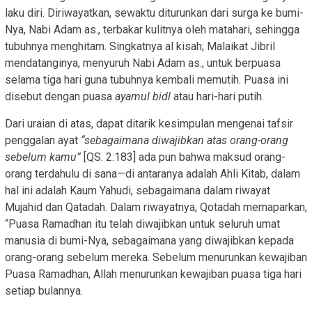
laku diri. Diriwayatkan, sewaktu diturunkan dari surga ke bumi-
Nya, Nabi Adam as., terbakar kulitnya oleh matahari, sehingga
tubuhnya menghitam. Singkatnya al kisah; Malaikat Jibril
mendatanginya, menyuruh Nabi Adam as., untuk berpuasa
selama tiga hari guna tubuhnya kembali memutih. Puasa ini
disebut dengan puasa
ayamul bidl
atau hari-hari putih.
Dari uraian di atas, dapat ditarik kesimpulan mengenai tafsir
penggalan ayat
“sebagaimana diwajibkan atas orang-orang
sebelum kamu”
[QS. 2:183] ada pun bahwa maksud orang-
orang terdahulu di sana—di antaranya adalah Ahli Kitab, dalam
hal ini adalah Kaum Yahudi, sebagaimana dalam riwayat
Mujahid dan Qatadah. Dalam riwayatnya, Qotadah memaparkan,
“Puasa Ramadhan itu telah diwajibkan untuk seluruh umat
manusia di bumi-Nya, sebagaimana yang diwajibkan kepada
orang-orang sebelum mereka. Sebelum menurunkan kewajiban
Puasa Ramadhan, Allah menurunkan kewajiban puasa tiga hari
setiap bulannya.