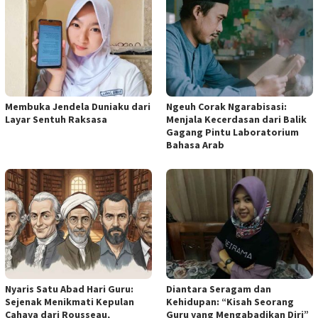
Membuka Jendela Duniaku dari
Ngeuh Corak Ngarabisasi:
Layar Sentuh Raksasa
Menjala Kecerdasan dari Balik
Gagang Pintu Laboratorium
Bahasa Arab
Nyaris Satu Abad Hari Guru:
Diantara Seragam dan
Sejenak Menikmati Kepulan
Kehidupan: “Kisah Seorang
Cahaya dari Rousseau,
Guru yang Mengabadikan Diri”