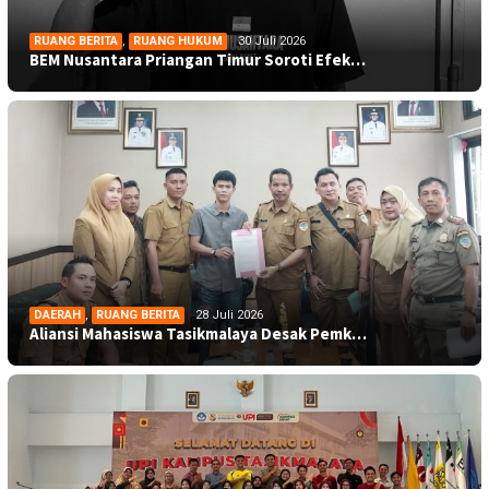
RUANG BERITA
,
RUANG HUKUM
30 Juli 2026
BEM Nusantara Priangan Timur Soroti Efek…
DAERAH
,
RUANG BERITA
28 Juli 2026
Aliansi Mahasiswa Tasikmalaya Desak Pemk…