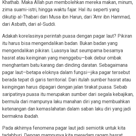
Khathab. Maka Allah pun membolehkan mereka makan, minum,
zima suami-istri, hingga waktu fajar. Hal itu seperti yang
dikutip al-Thabari dari Musa ibn Harun, dari ‘Amr ibn Hammad,
dari Asbath, dari al-Suddi.
Adakah korelasinya perintah puasa dengan pagar laut? Pikiran
itu harus bisa mengendalikan badan. Bukan badan yang
mengendalikan pikiran. Luasnya laut seumpama besarnya
hasrat atau keinginan yang menggebu—bak debur ombak
menghantam batu karang dan dinding daratan. Sebagaimana
pagar laut—betapa eloknya dalam fungsi—jika pagar tersebut
berada tepat di garis territorial. Dari itulah sumber hasrat atau
keingingan harus dipagari dengan jalan tirakat puasa. Sebab
saripatinya puasa itu merupakan sumber dari segala kebajikan,
bermula dari mampunya laku manahan diri yang membuahkan
ketenangan dan kemaslahatan dalam saban laku diri yang jadi
bermakna ibadah.
Pada akhirnya fenomena pagar laut jadi semiotik untuk kita
tadabburi. Dengan mampunya kita meredam ragam hasrat