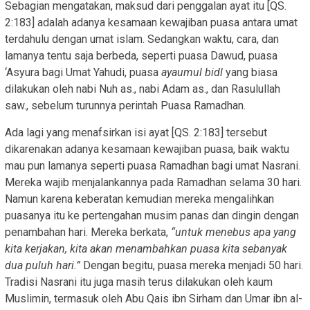
Sebagian mengatakan, maksud dari penggalan ayat itu [QS.
2:183] adalah adanya kesamaan kewajiban puasa antara umat
terdahulu dengan umat islam. Sedangkan waktu, cara, dan
lamanya tentu saja berbeda, seperti puasa Dawud, puasa
‘Asyura bagi Umat Yahudi, puasa
ayaumul bidl
yang biasa
dilakukan oleh nabi Nuh as., nabi Adam as., dan Rasulullah
saw., sebelum turunnya perintah Puasa Ramadhan.
Ada lagi yang menafsirkan isi ayat [QS. 2:183] tersebut
dikarenakan adanya kesamaan kewajiban puasa, baik waktu
mau pun lamanya seperti puasa Ramadhan bagi umat Nasrani.
Mereka wajib menjalankannya pada Ramadhan selama 30 hari.
Namun karena keberatan kemudian mereka mengalihkan
puasanya itu ke pertengahan musim panas dan dingin dengan
penambahan hari. Mereka berkata,
“untuk menebus apa yang
kita kerjakan, kita akan menambahkan puasa kita sebanyak
dua puluh hari.”
Dengan begitu, puasa mereka menjadi 50 hari.
Tradisi Nasrani itu juga masih terus dilakukan oleh kaum
Muslimin, termasuk oleh Abu Qais ibn Sirham dan Umar ibn al-