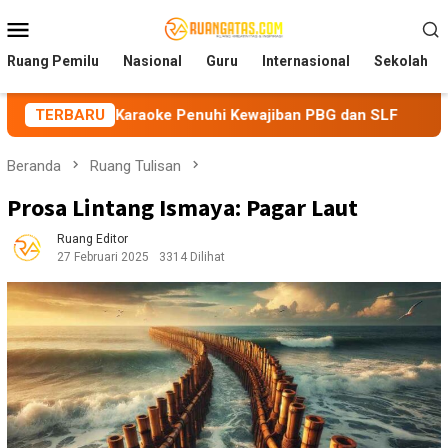
Loncat
Menu
ke
Mobile
konten
Ruang Pemilu
Nasional
Guru
Internasional
Sekolah
raoke Penuhi Kewajiban PBG dan SLF
TERBARU
BEM Nusantara Pri
Beranda
Ruang Tulisan
Prosa Lintang Ismaya: Pagar Laut
Ruang Editor
27 Februari 2025
3314 Dilihat