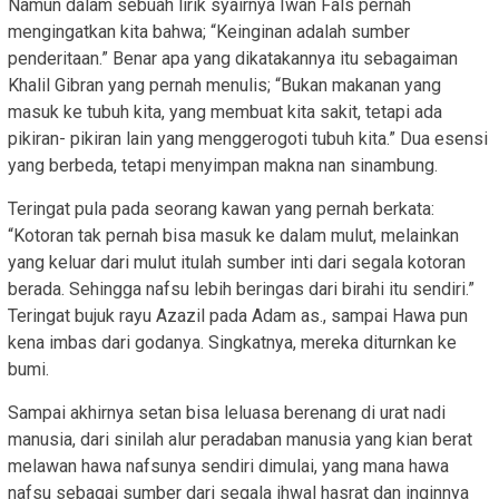
Namun dalam sebuah lirik syairnya Iwan Fals pernah
mengingatkan kita bahwa; “Keinginan adalah sumber
penderitaan.” Benar apa yang dikatakannya itu sebagaiman
Khalil Gibran yang pernah menulis; “Bukan makanan yang
masuk ke tubuh kita, yang membuat kita sakit, tetapi ada
pikiran- pikiran lain yang menggerogoti tubuh kita.” Dua esensi
yang berbeda, tetapi menyimpan makna nan sinambung.
Teringat pula pada seorang kawan yang pernah berkata:
“Kotoran tak pernah bisa masuk ke dalam mulut, melainkan
yang keluar dari mulut itulah sumber inti dari segala kotoran
berada. Sehingga nafsu lebih beringas dari birahi itu sendiri.”
Teringat bujuk rayu Azazil pada Adam as., sampai Hawa pun
kena imbas dari godanya. Singkatnya, mereka diturnkan ke
bumi.
Sampai akhirnya setan bisa leluasa berenang di urat nadi
manusia, dari sinilah alur peradaban manusia yang kian berat
melawan hawa nafsunya sendiri dimulai, yang mana hawa
nafsu sebagai sumber dari segala ihwal hasrat dan inginnya