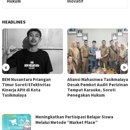
Hukum
Inovatif
H
HEADLINES
«
»
BEM Nusantara Priangan
Aliansi Mahasiswa Tasikmalaya
Timur Soroti Efektivitas
Desak Pemkot Audit Perizinan
Kinerja APH di Kota
Tempat Karaoke, Soroti
Tasikmalaya
Penegakan Hukum
RUANGATAS.COM
Meningkatkan Partisipasi Belajar Siswa
Melalui Metode “Market Place”