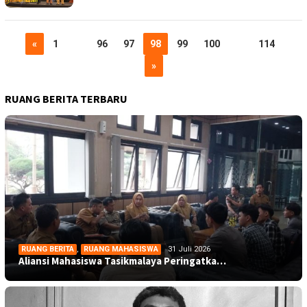
«
1
…
96
97
98
99
100
…
114
»
RUANG BERITA TERBARU
RUANG BERITA
,
RUANG MAHASISWA
31 Juli 2026
Aliansi Mahasiswa Tasikmalaya Peringatka…