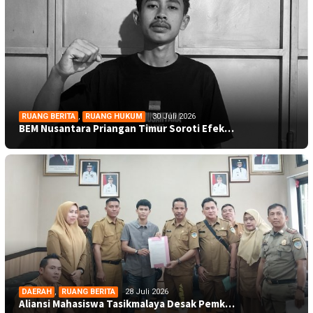
RUANG BERITA
,
RUANG HUKUM
30 Juli 2026
BEM Nusantara Priangan Timur Soroti Efek…
DAERAH
,
RUANG BERITA
28 Juli 2026
Aliansi Mahasiswa Tasikmalaya Desak Pemk…