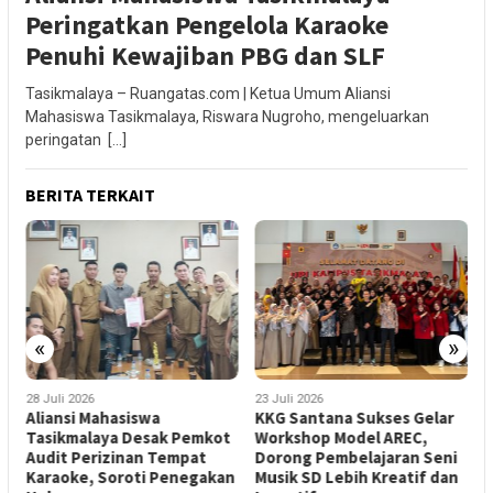
Peringatkan Pengelola Karaoke
Penuhi Kewajiban PBG dan SLF
Tasikmalaya – Ruangatas.com | Ketua Umum Aliansi
Mahasiswa Tasikmalaya, Riswara Nugroho, mengeluarkan
peringatan […]
BERITA TERKAIT
«
»
28 Juli 2026
23 Juli 2026
2
Aliansi Mahasiswa
KKG Santana Sukses Gelar
A
Tasikmalaya Desak Pemkot
Workshop Model AREC,
N
Audit Perizinan Tempat
Dorong Pembelajaran Seni
S
Karaoke, Soroti Penegakan
Musik SD Lebih Kreatif dan
A