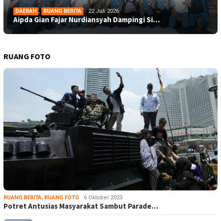
DAERAH
,
RUANG BERITA
22 Juli 2026
Aipda Gian Fajar Nurdiansyah Dampingi Si…
RUANG FOTO
RUANG BERITA
,
RUANG FOTO
6 Oktober 2023
Potret Antusias Masyarakat Sambut Parade…