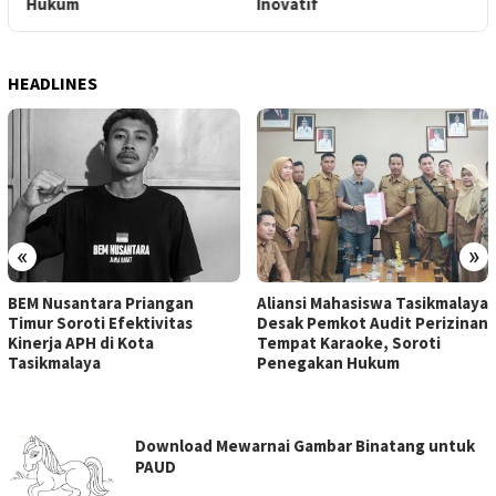
Hukum
Inovatif
H
HEADLINES
«
»
BEM Nusantara Priangan
Aliansi Mahasiswa Tasikmalaya
Timur Soroti Efektivitas
Desak Pemkot Audit Perizinan
Kinerja APH di Kota
Tempat Karaoke, Soroti
Tasikmalaya
Penegakan Hukum
RUANGATAS.COM
Download Mewarnai Gambar Binatang untuk
PAUD