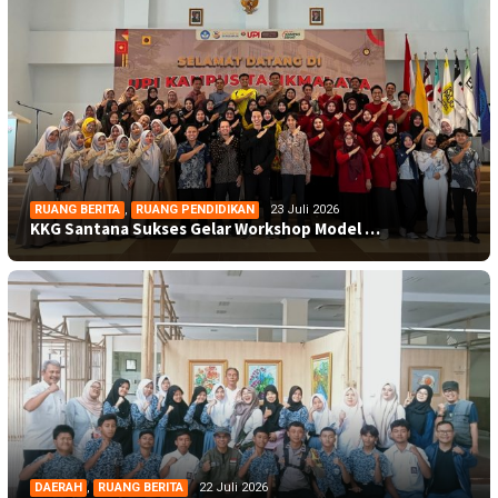
RUANG BERITA
,
RUANG PENDIDIKAN
23 Juli 2026
KKG Santana Sukses Gelar Workshop Model …
DAERAH
,
RUANG BERITA
22 Juli 2026