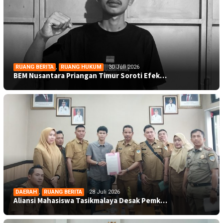
RUANG BERITA
,
RUANG HUKUM
30 Juli 2026
BEM Nusantara Priangan Timur Soroti Efek…
DAERAH
,
RUANG BERITA
28 Juli 2026
Aliansi Mahasiswa Tasikmalaya Desak Pemk…