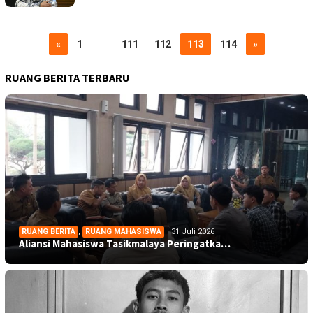
«
1
…
111
112
113
114
»
RUANG BERITA TERBARU
RUANG BERITA
,
RUANG MAHASISWA
31 Juli 2026
Aliansi Mahasiswa Tasikmalaya Peringatka…