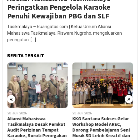
Peringatkan Pengelola Karaoke
Penuhi Kewajiban PBG dan SLF
Tasikmalaya – Ruangatas.com | Ketua Umum Aliansi
Mahasiswa Tasikmalaya, Riswara Nugroho, mengeluarkan
peringatan […]
BERITA TERKAIT
«
»
28 Juli 2026
23 Juli 2026
2
Aliansi Mahasiswa
KKG Santana Sukses Gelar
A
Tasikmalaya Desak Pemkot
Workshop Model AREC,
N
Audit Perizinan Tempat
Dorong Pembelajaran Seni
S
Karaoke, Soroti Penegakan
Musik SD Lebih Kreatif dan
A