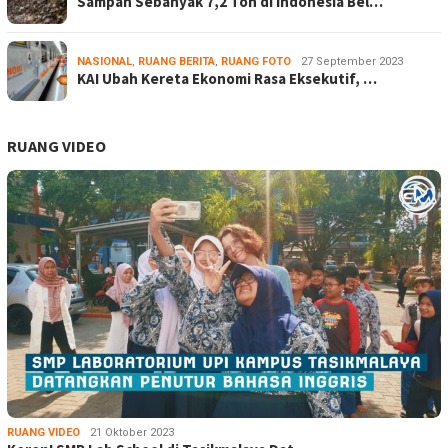
Sampah Sebanyak 7,2 Ton di Indonesia Bel…
NASIONAL
,
RUANG BERITA
,
RUANG FOTO
27 September 2023
KAI Ubah Kereta Ekonomi Rasa Eksekutif, …
RUANG VIDEO
RUANG VIDEO
21 Oktober 2023