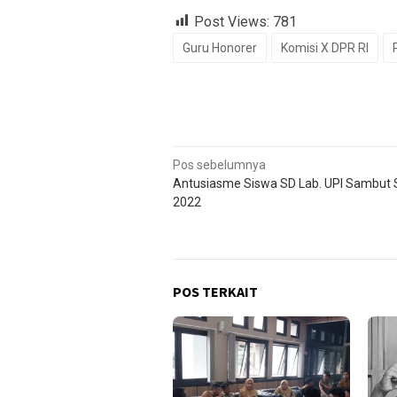
Post Views:
781
Guru Honorer
Komisi X DPR RI
Navigasi
Pos sebelumnya
Antusiasme Siswa SD Lab. UPI Sambut
pos
2022
POS TERKAIT