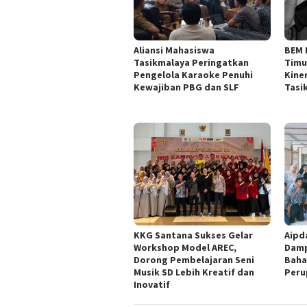
Aliansi Mahasiswa
BEM 
Tasikmalaya Peringatkan
Timu
Pengelola Karaoke Penuhi
Kine
Kewajiban PBG dan SLF
Tasi
KKG Santana Sukses Gelar
Aipd
Workshop Model AREC,
Damp
Dorong Pembelajaran Seni
Baha
Musik SD Lebih Kreatif dan
Peru
Inovatif