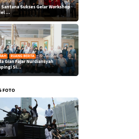
 Santana Sukses Gelar Workshop
el …
RAH
,
RUANG BERITA
22 Juli 2026
da Gian Fajar Nurdiansyah
pingi Si…
G FOTO