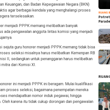
ian Keuangan, dan Badan Kepegawaian Negara (BKN)
ktis agar berbagai kendala yang menghalangi proses
RUANG B
egera terselesaikan.
Potret
Parad
orer menjadi PPPK memang melibatkan banyak
s ada pengawalan anggota lintas komisi yang menjadi
ujarnya.
i sejuta guru honorer menjadi PPPK memang tidak bisa
 Proses seleksi misalnya harus melibatkan Kemenpan RB
misi II, sedangkan untuk penanggaran harus melibatkan
mitra dari Komisi XI.
RUANG
honorer ini menjadi PPPK ini beragam. Mulai kualifikasi
dalam proses seleksi, bagaimana penempatan mereka
roses mendapatkan nomor induk pegawai, hingga
 Oleh karena itu tidak cukup dorongan dan pengawalan