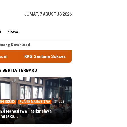
JUMAT, 7 AGUSTUS 2026
L
SISWA
Ruang Download
tana Sukses Gelar Workshop Model AREC, Dorong Pembelajaran 
 BERITA TERBARU
NG BERITA
,
RUANG MAHASISWA
31 Juli
ansi Mahasiswa Tasikmalaya
ingatka…