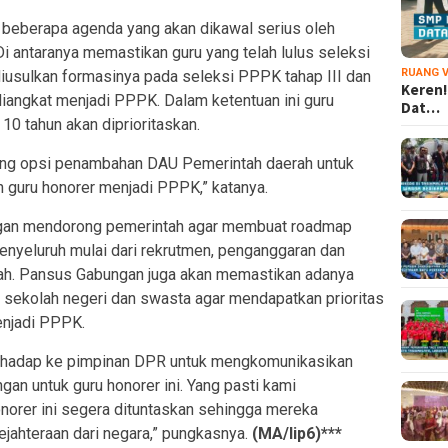
 beberapa agenda yang akan dikawal serius oleh
i antaranya memastikan guru yang telah lulus seleksi
RUANG V
iusulkan formasinya pada seleksi PPPK tahap III dan
Keren!
 diangkat menjadi PPPK. Dalam ketentuan ini guru
Dat…
10 tahun akan diprioritaskan.
ang opsi penambahan DAU Pemerintah daerah untuk
guru honorer menjadi PPPK,” katanya.
ungan mendorong pemerintah agar membuat roadmap
enyeluruh mulai dari rekrutmen, penganggaran dan
ah. Pansus Gabungan juga akan memastikan adanya
di sekolah negeri dan swasta agar mendapatkan prioritas
enjadi PPPK.
ghadap ke pimpinan DPR untuk mengkomunikasikan
n untuk guru honorer ini. Yang pasti kami
norer ini segera dituntaskan sehingga mereka
jahteraan dari negara,” pungkasnya.
(MA/lip6)***