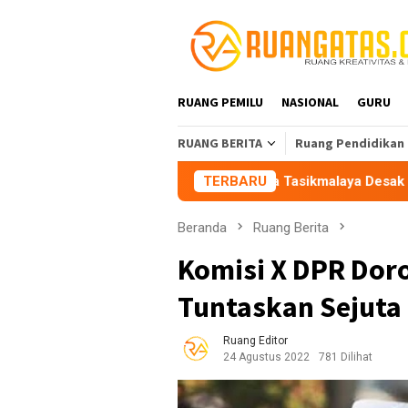
Loncat
ke
konten
RUANG PEMILU
NASIONAL
GURU
RUANG BERITA
Ruang Pendidikan
Aliansi Mahasiswa Tasikmalaya Desak Pemkot Audit Peri
TERBARU
Beranda
Ruang Berita
Komisi X DPR Dor
Tuntaskan Sejuta
Ruang Editor
24 Agustus 2022
781 Dilihat