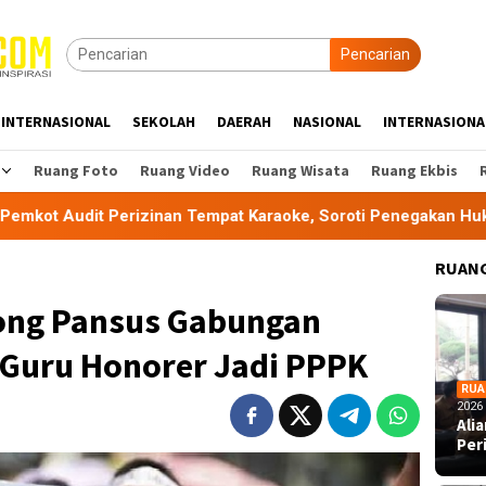
Pencarian
INTERNASIONAL
SEKOLAH
DAERAH
NASIONAL
INTERNASIONA
Ruang Foto
Ruang Video
Ruang Wisata
Ruang Ekbis
zinan Tempat Karaoke, Soroti Penegakan Hukum
KKG San
RUANG
ong Pansus Gabungan
 Guru Honorer Jadi PPPK
RUA
2026
Ali
Per