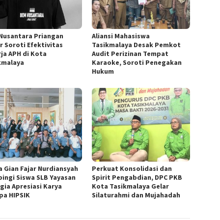
Nusantara Priangan
Aliansi Mahasiswa
r Soroti Efektivitas
Tasikmalaya Desak Pemkot
rja APH di Kota
Audit Perizinan Tempat
kmalaya
Karaoke, Soroti Penegakan
Hukum
a Gian Fajar Nurdiansyah
Perkuat Konsolidasi dan
ingi Siswa SLB Yayasan
Spirit Pengabdian, DPC PKB
gia Apresiasi Karya
Kota Tasikmalaya Gelar
pa HIPSIK
Silaturahmi dan Mujahadah