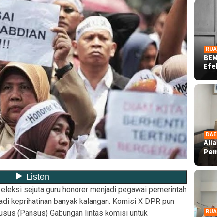
RUA
BEM
Ef
DAE
Ali
Pe
leksi sejuta guru honorer menjadi pegawai pemerintah
adi keprihatinan banyak kalangan. Komisi X DPR pun
sus (Pansus) Gabungan lintas komisi untuk
RUA