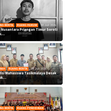
NG BERITA
,
RUANG HUKUM
30 Juli 2026
 Nusantara Priangan Timur Soroti
ek…
RAH
,
RUANG BERITA
28 Juli 2026
ansi Mahasiswa Tasikmalaya Desak
mk…
NG BERITA
,
RUANG PENDIDIKAN
23 Juli