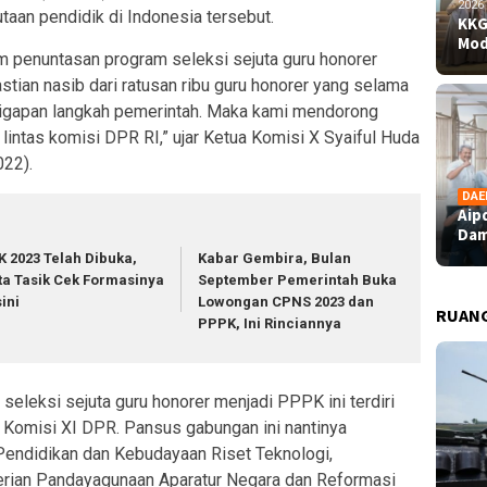
2026
taan pendidik di Indonesia tersebut.
KKG
Mod
am penuntasan program seleksi sejuta guru honorer
tian nasib dari ratusan ribu guru honorer yang selama
ksigapan langkah pemerintah. Maka kami mendorong
ntas komisi DPR RI,” ujar Ketua Komisi X Syaiful Huda
022).
DAE
Aip
Dam
K 2023 Telah Dibuka,
Kabar Gembira, Bulan
ta Tasik Cek Formasinya
September Pemerintah Buka
sini
Lowongan CPNS 2023 dan
RUAN
PPPK, Ini Rinciannya
eleksi sejuta guru honorer menjadi PPPK ini terdiri
n Komisi XI DPR. Pansus gabungan ini nantinya
Pendidikan dan Kebudayaan Riset Teknologi,
rian Pandayagunaan Aparatur Negara dan Reformasi