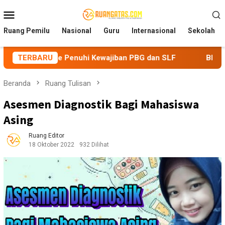
Loncat
Menu
ke
Mobile
konten
Ruang Pemilu
Nasional
Guru
Internasional
Sekolah
Penuhi Kewajiban PBG dan SLF
TERBARU
BEM Nusantara Priangan T
Beranda
Ruang Tulisan
Asesmen Diagnostik Bagi Mahasiswa
Asing
Ruang Editor
18 Oktober 2022
932 Dilihat