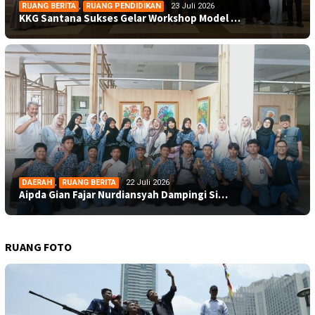
RUANG BERITA
,
RUANG PENDIDIKAN
23 Juli 2026
KKG Santana Sukses Gelar Workshop Model …
DAERAH
,
RUANG BERITA
22 Juli 2026
Aipda Gian Fajar Nurdiansyah Dampingi Si…
RUANG FOTO