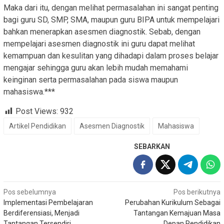
Maka dari itu, dengan melihat permasalahan ini sangat penting
bagi guru SD, SMP, SMA, maupun guru BIPA untuk mempelajari
bahkan menerapkan asesmen diagnostik. Sebab, dengan
mempelajari asesmen diagnostik ini guru dapat melihat
kemampuan dan kesulitan yang dihadapi dalam proses belajar
mengajar sehingga guru akan lebih mudah memahami
keinginan serta permasalahan pada siswa maupun
mahasiswa.***
Post Views:
932
Artikel Pendidikan
Asesmen Diagnostik
Mahasiswa
SEBARKAN
Navigasi
Pos sebelumnya
Pos berikutnya
Implementasi Pembelajaran
Perubahan Kurikulum Sebagai
pos
Berdiferensiasi, Menjadi
Tantangan Kemajuan Masa
Tantangan Tersendiri
Depan Pendidikan