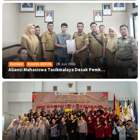
DAERAH
,
RUANG BERITA
28 Juli 2026
Aliansi Mahasiswa Tasikmalaya Desak Pemk…