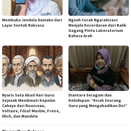
Membuka Jendela Duniaku dari
Ngeuh Corak Ngarabisasi:
Layar Sentuh Raksasa
Menjala Kecerdasan dari Balik
Gagang Pintu Laboratorium
Bahasa Arab
Nyaris Satu Abad Hari Guru:
Diantara Seragam dan
Sejenak Menikmati Kepulan
Kehidupan: “Kisah Seorang
Cahaya dari Rousseau,
Guru yang Mengabadikan Diri”
Voltaire, Filsuf Muslim, Freire,
Illich, dan Mandela