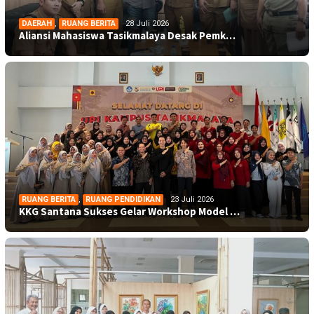
DAERAH
,
RUANG BERITA
28 Juli 2026
Aliansi Mahasiswa Tasikmalaya Desak Pemk…
RUANG BERITA
,
RUANG PENDIDIKAN
23 Juli 2026
KKG Santana Sukses Gelar Workshop Model …