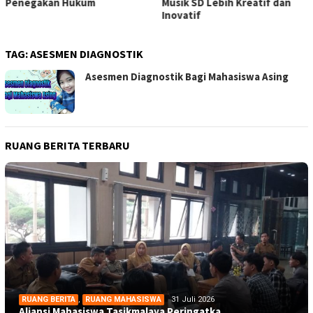
Penegakan Hukum
Musik SD Lebih Kreatif dan
Inovatif
TAG:
ASESMEN DIAGNOSTIK
Asesmen Diagnostik Bagi Mahasiswa Asing
RUANG BERITA TERBARU
RUANG BERITA
,
RUANG MAHASISWA
31 Juli 2026
Aliansi Mahasiswa Tasikmalaya Peringatka…