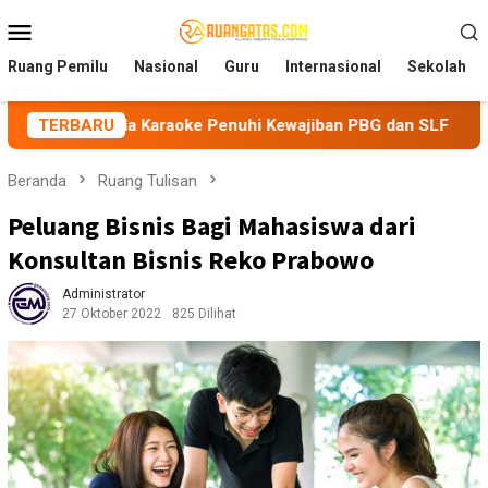
Loncat
Menu
ke
Mobile
konten
Ruang Pemilu
Nasional
Guru
Internasional
Sekolah
Karaoke Penuhi Kewajiban PBG dan SLF
TERBARU
BEM Nusantara Pr
Beranda
Ruang Tulisan
Peluang Bisnis Bagi Mahasiswa dari
Konsultan Bisnis Reko Prabowo
Administrator
27 Oktober 2022
825 Dilihat