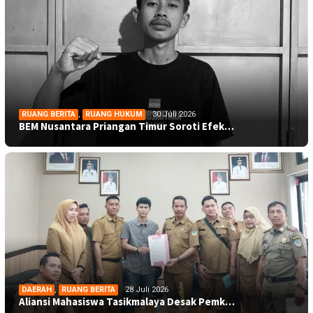
RUANG BERITA
,
RUANG HUKUM
30 Juli 2026
BEM Nusantara Priangan Timur Soroti Efek…
DAERAH
,
RUANG BERITA
28 Juli 2026
Aliansi Mahasiswa Tasikmalaya Desak Pemk…