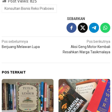
Post Views:
825
Konsultan Bisnis Reko Prabowo
SEBARKAN
Navigasi
Pos sebelumnya
Pos berikutnya
Berjuang Melawan Lupa
Aksi Geng Motor Kembali
pos
Resahkan Warga Tasikmalaya
POS TERKAIT