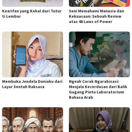
Kearifan yang Kekal dari Tutur
Seni Memahami Manusia dan
ti Lembur
Kekuasaan: Sebuah Review
atas 48 Laws of Power
Membuka Jendela Duniaku dari
Ngeuh Corak Ngarabisasi:
Layar Sentuh Raksasa
Menjala Kecerdasan dari Balik
Gagang Pintu Laboratorium
Bahasa Arab