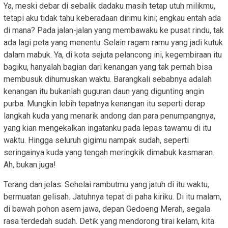
Ya, meski debar di sebalik dadaku masih tetap utuh milikmu,
tetapi aku tidak tahu keberadaan dirimu kini; engkau entah ada
di mana? Pada jalan-jalan yang membawaku ke pusat rindu, tak
ada lagi peta yang menentu. Selain ragam ramu yang jadi kutuk
dalam mabuk. Ya, di kota sejuta pelancong ini, kegembiraan itu
bagiku, hanyalah bagian dari kenangan yang tak pernah bisa
membusuk dihumuskan waktu. Barangkali sebabnya adalah
kenangan itu bukanlah guguran daun yang digunting angin
purba. Mungkin lebih tepatnya kenangan itu seperti derap
langkah kuda yang menarik andong dan para penumpangnya,
yang kian mengekalkan ingatanku pada lepas tawamu di itu
waktu. Hingga seluruh gigimu nampak sudah, seperti
seringainya kuda yang tengah meringkik dimabuk kasmaran.
Ah, bukan juga!
Terang dan jelas: Sehelai rambutmu yang jatuh di itu waktu,
bermuatan gelisah. Jatuhnya tepat di paha kiriku. Di itu malam,
di bawah pohon asem jawa, depan Gedoeng Merah, segala
rasa terdedah sudah. Detik yang mendorong tirai kelam, kita