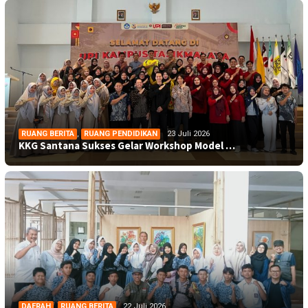
RUANG BERITA
,
RUANG PENDIDIKAN
23 Juli 2026
KKG Santana Sukses Gelar Workshop Model …
DAERAH
,
RUANG BERITA
22 Juli 2026