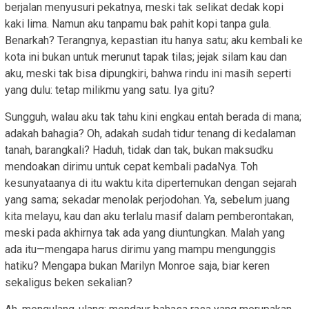
berjalan menyusuri pekatnya, meski tak selikat dedak kopi
kaki lima. Namun aku tanpamu bak pahit kopi tanpa gula.
Benarkah? Terangnya, kepastian itu hanya satu; aku kembali ke
kota ini bukan untuk merunut tapak tilas; jejak silam kau dan
aku, meski tak bisa dipungkiri, bahwa rindu ini masih seperti
yang dulu: tetap milikmu yang satu. Iya gitu?
Sungguh, walau aku tak tahu kini engkau entah berada di mana;
adakah bahagia? Oh, adakah sudah tidur tenang di kedalaman
tanah, barangkali? Haduh, tidak dan tak, bukan maksudku
mendoakan dirimu untuk cepat kembali padaNya. Toh
kesunyataanya di itu waktu kita dipertemukan dengan sejarah
yang sama; sekadar menolak perjodohan. Ya, sebelum juang
kita melayu, kau dan aku terlalu masif dalam pemberontakan,
meski pada akhirnya tak ada yang diuntungkan. Malah yang
ada itu—mengapa harus dirimu yang mampu mengunggis
hatiku? Mengapa bukan Marilyn Monroe saja, biar keren
sekaligus beken sekalian?