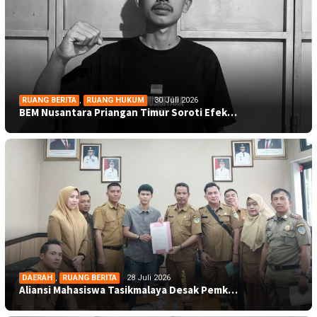
RUANG BERITA
,
RUANG HUKUM
30 Juli 2026
BEM Nusantara Priangan Timur Soroti Efek…
DAERAH
,
RUANG BERITA
28 Juli 2026
Aliansi Mahasiswa Tasikmalaya Desak Pemk…