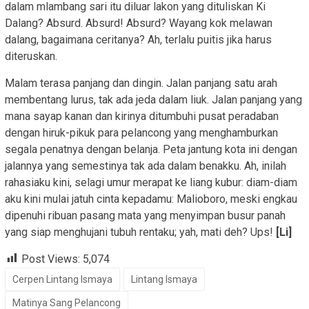
dalam mlambang sari itu diluar lakon yang dituliskan Ki
Dalang? Absurd. Absurd! Absurd? Wayang kok melawan
dalang, bagaimana ceritanya? Ah, terlalu puitis jika harus
diteruskan.
Malam terasa panjang dan dingin. Jalan panjang satu arah
membentang lurus, tak ada jeda dalam liuk. Jalan panjang yang
mana sayap kanan dan kirinya ditumbuhi pusat peradaban
dengan hiruk-pikuk para pelancong yang menghamburkan
segala penatnya dengan belanja. Peta jantung kota ini dengan
jalannya yang semestinya tak ada dalam benakku. Ah, inilah
rahasiaku kini, selagi umur merapat ke liang kubur: diam-diam
aku kini mulai jatuh cinta kepadamu: Malioboro, meski engkau
dipenuhi ribuan pasang mata yang menyimpan busur panah
yang siap menghujani tubuh rentaku; yah, mati deh? Ups!
[Li]
Post Views:
5,074
Cerpen Lintang Ismaya
Lintang Ismaya
Matinya Sang Pelancong