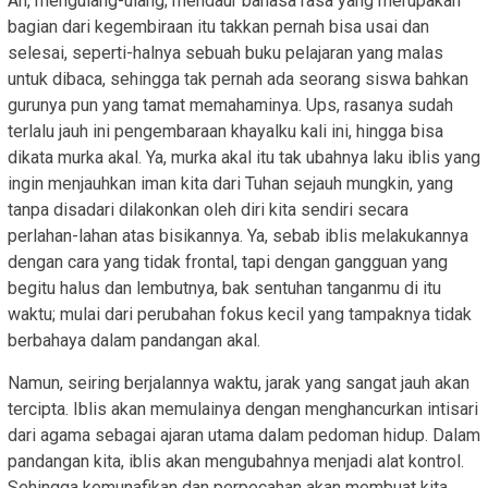
Ah, mengulang-ulang; mendaur bahasa rasa yang merupakan
bagian dari kegembiraan itu takkan pernah bisa usai dan
selesai, seperti-halnya sebuah buku pelajaran yang malas
untuk dibaca, sehingga tak pernah ada seorang siswa bahkan
gurunya pun yang tamat memahaminya. Ups, rasanya sudah
terlalu jauh ini pengembaraan khayalku kali ini, hingga bisa
dikata murka akal. Ya, murka akal itu tak ubahnya laku iblis yang
ingin menjauhkan iman kita dari Tuhan sejauh mungkin, yang
tanpa disadari dilakonkan oleh diri kita sendiri secara
perlahan-lahan atas bisikannya. Ya, sebab iblis melakukannya
dengan cara yang tidak frontal, tapi dengan gangguan yang
begitu halus dan lembutnya, bak sentuhan tanganmu di itu
waktu; mulai dari perubahan fokus kecil yang tampaknya tidak
berbahaya dalam pandangan akal.
Namun, seiring berjalannya waktu, jarak yang sangat jauh akan
tercipta. Iblis akan memulainya dengan menghancurkan intisari
dari agama sebagai ajaran utama dalam pedoman hidup. Dalam
pandangan kita, iblis akan mengubahnya menjadi alat kontrol.
Sehingga kemunafikan dan perpecahan akan membuat kita