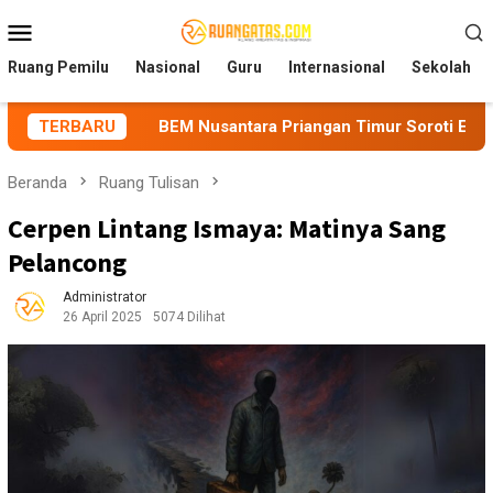
Loncat
Menu
ke
Mobile
konten
Ruang Pemilu
Nasional
Guru
Internasional
Sekolah
BEM Nusantara Priangan Timur Soroti Efektivitas Kinerja APH d
TERBARU
Beranda
Ruang Tulisan
Cerpen Lintang Ismaya: Matinya Sang
Pelancong
Administrator
26 April 2025
5074 Dilihat