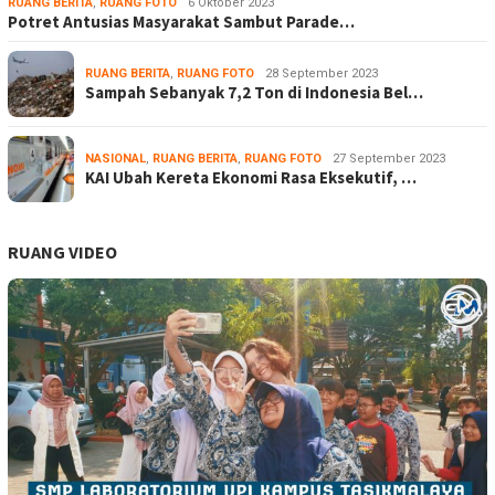
RUANG BERITA
,
RUANG FOTO
6 Oktober 2023
Potret Antusias Masyarakat Sambut Parade…
RUANG BERITA
,
RUANG FOTO
28 September 2023
Sampah Sebanyak 7,2 Ton di Indonesia Bel…
NASIONAL
,
RUANG BERITA
,
RUANG FOTO
27 September 2023
KAI Ubah Kereta Ekonomi Rasa Eksekutif, …
RUANG VIDEO