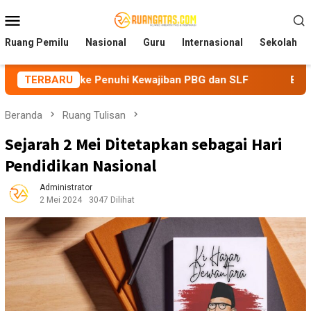
Loncat
Menu
ke
Mobile
konten
Ruang Pemilu
Nasional
Guru
Internasional
Sekolah
e Penuhi Kewajiban PBG dan SLF
TERBARU
BEM Nusantara Prianga
Beranda
Ruang Tulisan
Sejarah 2 Mei Ditetapkan sebagai Hari
Pendidikan Nasional
Administrator
2 Mei 2024
3047 Dilihat