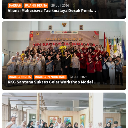
DAERAH
,
RUANG BERITA
28 Juli 2026
Aliansi Mahasiswa Tasikmalaya Desak Pemk…
RUANG BERITA
,
RUANG PENDIDIKAN
23 Juli 2026
KKG Santana Sukses Gelar Workshop Model …