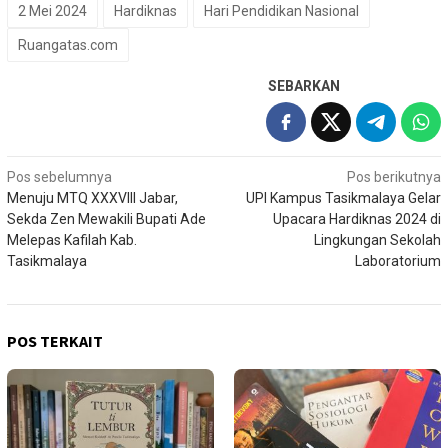
2 Mei 2024
Hardiknas
Hari Pendidikan Nasional
Ruangatas.com
SEBARKAN
Navigasi
Pos sebelumnya
Pos berikutnya
Menuju MTQ XXXVIII Jabar,
UPI Kampus Tasikmalaya Gelar
pos
Sekda Zen Mewakili Bupati Ade
Upacara Hardiknas 2024 di
Melepas Kafilah Kab.
Lingkungan Sekolah
Tasikmalaya
Laboratorium
POS TERKAIT