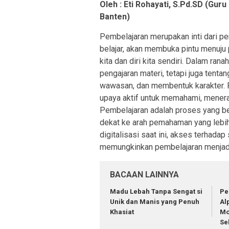
Oleh : Eti Rohayati, S.Pd.SD (Gur
Banten)
Pembelajaran merupakan inti dari 
belajar, akan membuka pintu menuju
kita dan diri kita sendiri. Dalam ran
pengajaran materi, tetapi juga ten
wawasan, dan membentuk karakter. P
upaya aktif untuk memahami, menera
Pembelajaran adalah proses yang be
dekat ke arah pemahaman yang lebih
digitalisasi saat ini, akses terhada
memungkinkan pembelajaran menjadi
BACAAN LAINNYA
Madu Lebah Tanpa Sengat si
Pe
Unik dan Manis yang Penuh
Αl
Khasiat
Mo
Se