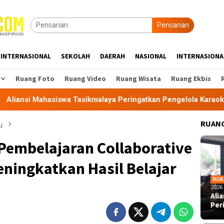
Pencarian
INTERNASIONAL
SEKOLAH
DAERAH
NASIONAL
INTERNASIONA
Ruang Foto
Ruang Video
Ruang Wisata
Ruang Ekbis
asikmalaya Peringatkan Pengelola Karaoke Penuhi Kewajiban P
RUANG
u
Pembelajaran Collaborative
ningkatkan Hasil Belajar
RUA
2026
Ali
Per