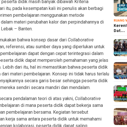
r peserta didik masih banyak dibawah Kriteria
 itu, pada kesempatan kali ini penulis akan berbagi
erimen pembelajaran menggunakan metode
RUANG V
dalam materi perubahan kalor dan perpindahannya di
Keren!
 Lebak – Banten.
Dat…
emukakan bahwa konsep dasar dari
Collaborative
, referensi, atau sumber daya yang diperlukan untuk
 pembelajaran dapat dengan cepat terintegrasi dalam
 peserta didik dapat memperoleh pemahaman yang jelas
. Lebih dari itu, hal ini memastikan bahwa peserta didik
dari materi pembelajaran. Konsep ini tidak harus terlalu
menyajikannya secara garis besar sehingga peserta didik
reka sendiri secara mandiri dan mendalam.
cara pendalaman teori di atas yakni,
Collaborative
elajaran di mana peserta didik dapat bekerja sama
an pembelajaran bersama. Kegiatan tersebut
 dan kerja sama antara peserta didik untuk memahami
Dengan kolaborasi, peserta didik dapat saling