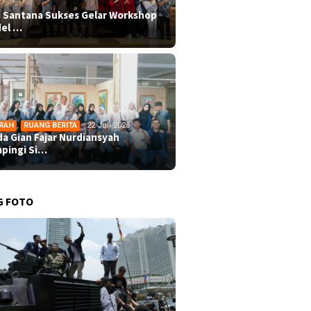
 Santana Sukses Gelar Workshop
el …
RAH
,
RUANG BERITA
22 Juli 2026
da Gian Fajar Nurdiansyah
pingi Si…
G FOTO