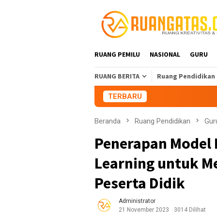
Loncat
ke
konten
RUANG PEMILU
NASIONAL
GURU
RUANG BERITA
Ruang Pendidikan
TERBARU
Aliansi Mahasiswa T
Beranda
Ruang Pendidikan
Gur
Penerapan Model 
Learning untuk Me
Peserta Didik
Administrator
21 November 2023
3014 Dilihat