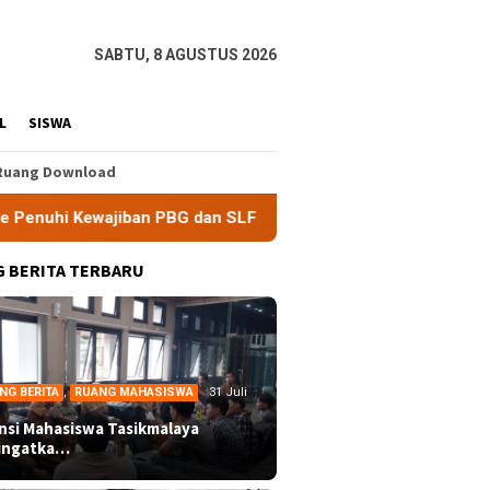
SABTU, 8 AGUSTUS 2026
L
SISWA
Ruang Download
BG dan SLF
BEM Nusantara Priangan Timur Soroti Efekti
 BERITA TERBARU
NG BERITA
,
RUANG MAHASISWA
31 Juli
ansi Mahasiswa Tasikmalaya
ingatka…