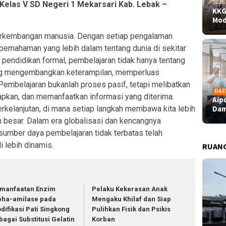
2026
u Kelas V SD Negeri 1 Mekarsari Kab. Lebak –
KKG
Mod
perkembangan manusia. Dengan setiap pengalaman
 pemahaman yang lebih dalam tentang dunia di sekitar
ah pendidikan formal, pembelajaran tidak hanya tentang
tang mengembangkan keterampilan, memperluas
embelajaran bukanlah proses pasif, tetapi melibatkan
DAE
pkan, dan memanfaatkan informasi yang diterima.
Aip
Dam
rkelanjutan, di mana setiap langkah membawa kita lebih
 besar. Dalam era globalisasi dan kencangnya
p sumber daya pembelajaran tidak terbatas telah
 lebih dinamis.
RUAN
manfaatan Enzim
Pelaku Kekerasan Anak
pha-amilase pada
Mengaku Khilaf dan Siap
difikasi Pati Singkong
Pulihkan Fisik dan Psikis
bagai Substitusi Gelatin
Korban