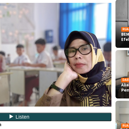
RUA
BEM
Ef
DAE
Ali
Pe
a
RUA