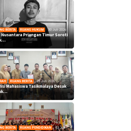
NG BERITA
,
RUANG HUKUM
30 Juli 2026
 Nusantara Priangan Timur Soroti
ek…
RAH
,
RUANG BERITA
28 Juli 2026
ansi Mahasiswa Tasikmalaya Desak
mk…
NG BERITA
,
RUANG PENDIDIKAN
23 Juli