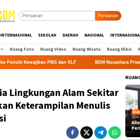
Pencarian
INTERNASIONAL
SEKOLAH
DAERAH
NASIONAL
INTERNASIONA
Ruang Foto
Ruang Video
Ruang Wisata
Ruang Ekbis
 PBG dan SLF
BEM Nusantara Priangan Timur Soroti Efekt
RUANG
a Lingkungan Alam Sekitar
an Keterampilan Menulis
RUA
si
2026
Ali
Per