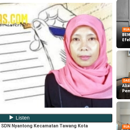
RUA
BEM
Ef
DAE
Ali
Pe
Guru SDN Nyantong Kecamatan Tawang Kota
RUA