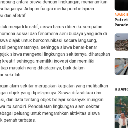
langsung antara siswa dengan lingkungan, menanamkan
 sebagainya. Adapun fungsi media pembelajaran
i dan afektif.
RUANG B
Potret
Parad
tuk menjadi kreatif, siswa harus diberi kesempatan
nomena sosial dan fenomena seni budaya yang ada di
siswa diajak untuk berkomunikasi secara langsung,
asil pengamatannya, sehingga siswa benar-benar
gajak siswa mengenal lingkungan sekitarnya, diharapkan
kreatif sehingga memiliki inovasi dan memiliki
tiap masalah yang dihadapinya, baik dalam
ar sekolah.
gan alam sekitar merupakan kegiatan yang melibatkan
RUANG
an objek yang dipelajarinya. Siswa difasilitasi dan
i, dan data tentang objek belajar sebanyak mungkin
wa itu sendiri. Pendekatan lingkungan alam sekitar
sebagai peluang untuk mengarahkan aktivitas siswa
k pernah terbatas.