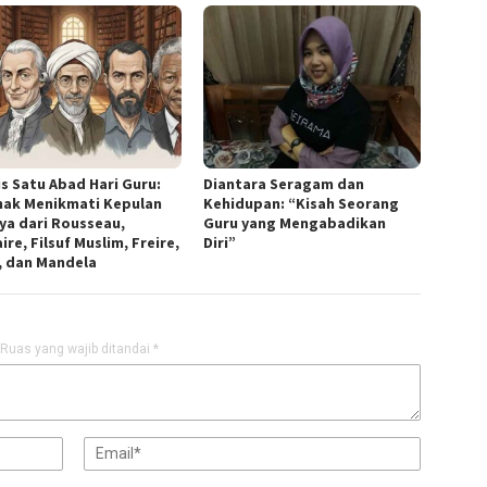
is Satu Abad Hari Guru:
Diantara Seragam dan
nak Menikmati Kepulan
Kehidupan: “Kisah Seorang
ya dari Rousseau,
Guru yang Mengabadikan
ire, Filsuf Muslim, Freire,
Diri”
h, dan Mandela
Ruas yang wajib ditandai
*