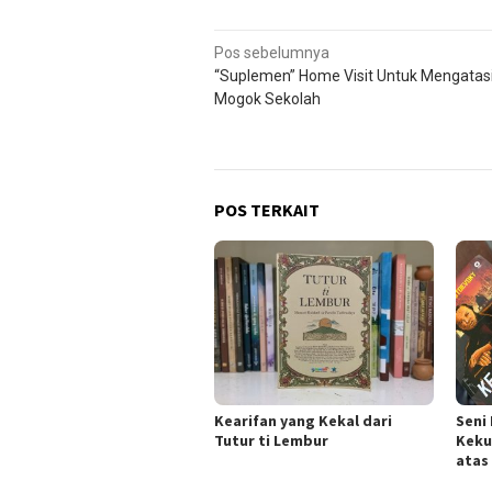
Navigasi
Pos sebelumnya
“Suplemen” Home Visit Untuk Mengatas
pos
Mogok Sekolah
POS TERKAIT
Kearifan yang Kekal dari
Seni
Tutur ti Lembur
Keku
atas