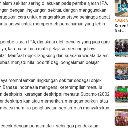
 alam sekitar sering dilakukan pada pembelajaran IPA,
gan dengan lingkungan sekitar, dengan menggunakan
erupakan cara untuk mengarahkan siswa sehingga dapat
RUANG V
antu siswa untuk memperoleh pemahaman yang lebih
Keren!
Dat…
 pembelajaran IPA, dimaknai oleh penulis yang juga guru,
innya, karena seluruh mata pelajaran sesungguhnya
tar. Manfaat objek langsung dan suasana wisata dalam
bebas menjadi nilai positif bagi pengalaman belajar
aya memnfaatkan lingkungan sekitar sebagai objek
an Bahasa Indonesia mengenai keterampilan menulis
an deskpirisi karangan deskripsi menurut Suparno (2002
a mendeskripsikan atau memerikan, menggambarkan, atau
embaca memiliki penghayatan seolah-olah menyaksikan
 cocok dengan pengamatan, sehingga pendekatan