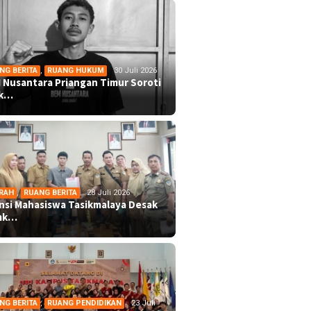
NG BERITA
,
RUANG HUKUM
30 Juli 2026
 Nusantara Priangan Timur Soroti
ek…
RAH
,
RUANG BERITA
28 Juli 2026
ansi Mahasiswa Tasikmalaya Desak
mk…
NG BERITA
,
RUANG PENDIDIKAN
23 Juli