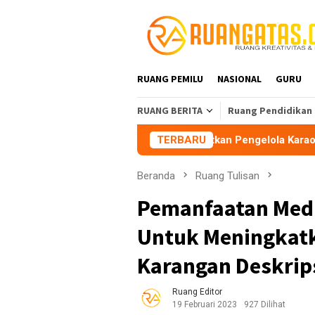
Loncat
ke
konten
RUANG PEMILU
NASIONAL
GURU
RUANG BERITA
Ruang Pendidikan
 Tasikmalaya Peringatkan Pengelola Karaoke Penuhi Kewajiban
TERBARU
Beranda
Ruang Tulisan
Pemanfaatan Medi
Untuk Meningkatk
Karangan Deskrip
Ruang Editor
19 Februari 2023
927 Dilihat