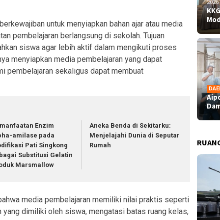
2026
KKG
Mod
 berkewajiban untuk menyiapkan bahan ajar atau media
an pembelajaran berlangsung di sekolah. Tujuan
rahkan siswa agar lebih aktif dalam mengikuti proses
unya menyiapkan media pembelajaran yang dapat
 pembelajaran sekaligus dapat membuat
DAE
Aip
Dam
manfaatan Enzim
Aneka Benda di Sekitarku:
pha-amilase pada
Menjelajahi Dunia di Seputar
RUAN
difikasi Pati Singkong
Rumah
bagai Substitusi Gelatin
oduk Marsmallow
ahwa media pembelajaran memiliki nilai praktis seperti
yang dimiliki oleh siswa, mengatasi batas ruang kelas,