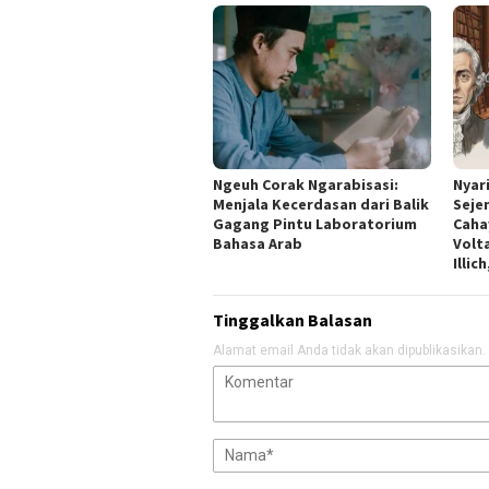
Ngeuh Corak Ngarabisasi:
Nyar
Menjala Kecerdasan dari Balik
Seje
Gagang Pintu Laboratorium
Caha
Bahasa Arab
Volta
Illic
Tinggalkan Balasan
Alamat email Anda tidak akan dipublikasikan.