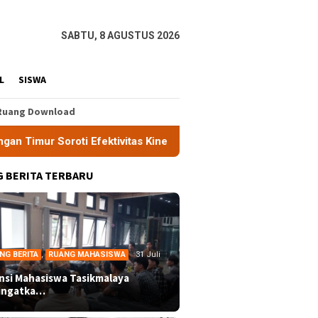
SABTU, 8 AGUSTUS 2026
L
SISWA
Ruang Download
ivitas Kinerja APH di Kota Tasikmalaya
Aliansi Mahasi
 BERITA TERBARU
NG BERITA
,
RUANG MAHASISWA
31 Juli
ansi Mahasiswa Tasikmalaya
ingatka…