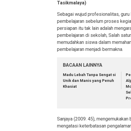
Tasikmalaya)
Sebagai wujud profesionalitas, guru
pembelajaran sebelum proses kegiat
persiapan itu tak lain adalah menga
pembelajaran di sekolah, Salah sat
memudahkan siswa dalam memahami
pembelajaran menjadi bermakna.
BACAAN LAINNYA
Madu Lebah Tanpa Sengat si
Pe
Unik dan Manis yang Penuh
Αl
Khasiat
Mo
Se
Pr
Sanjaya (2009: 45), mengemukakan b
mengatasi keterbatasan pengalaman 