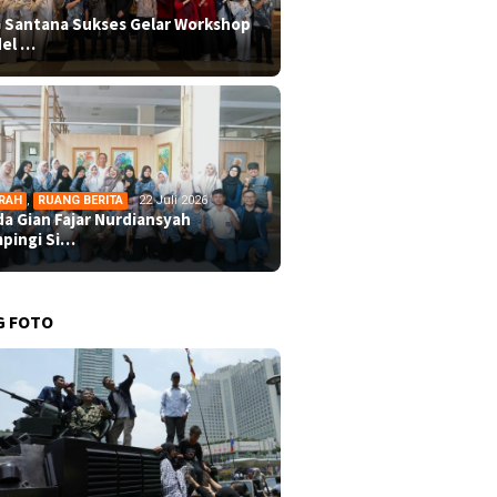
 Santana Sukses Gelar Workshop
el …
RAH
,
RUANG BERITA
22 Juli 2026
da Gian Fajar Nurdiansyah
pingi Si…
G FOTO