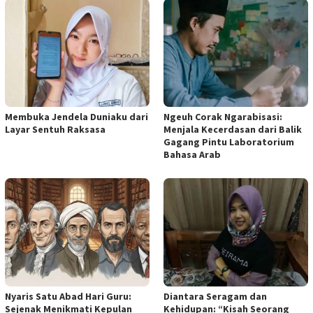
Membuka Jendela Duniaku dari
Ngeuh Corak Ngarabisasi:
Layar Sentuh Raksasa
Menjala Kecerdasan dari Balik
Gagang Pintu Laboratorium
Bahasa Arab
Nyaris Satu Abad Hari Guru:
Diantara Seragam dan
Sejenak Menikmati Kepulan
Kehidupan: “Kisah Seorang