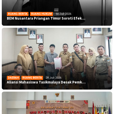
RUANG BERITA
,
RUANG HUKUM
30 Juli 2026
BEM Nusantara Priangan Timur Soroti Efek…
DAERAH
,
RUANG BERITA
28 Juli 2026
Aliansi Mahasiswa Tasikmalaya Desak Pemk…