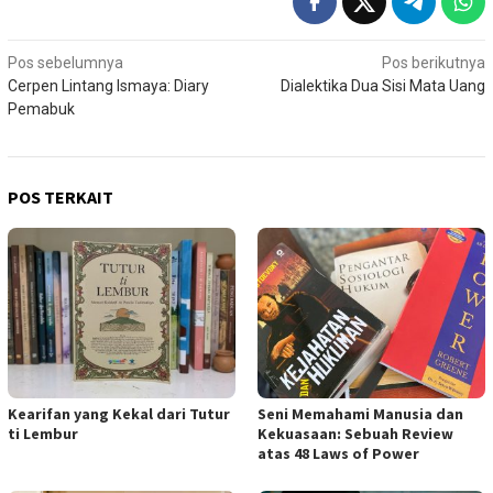
Navigasi
Pos sebelumnya
Pos berikutnya
Cerpen Lintang Ismaya: Diary
Dialektika Dua Sisi Mata Uang
pos
Pemabuk
POS TERKAIT
Kearifan yang Kekal dari Tutur
Seni Memahami Manusia dan
ti Lembur
Kekuasaan: Sebuah Review
atas 48 Laws of Power