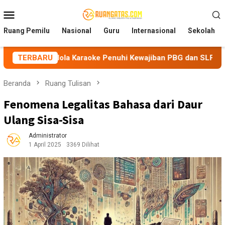
Loncat
Menu
ke
Mobile
konten
Ruang Pemilu
Nasional
Guru
Internasional
Sekolah
ola Karaoke Penuhi Kewajiban PBG dan SLF
TERBARU
BEM Nusanta
Beranda
Ruang Tulisan
Fenomena Legalitas Bahasa dari Daur
Ulang Sisa-Sisa
Administrator
1 April 2025
3369 Dilihat