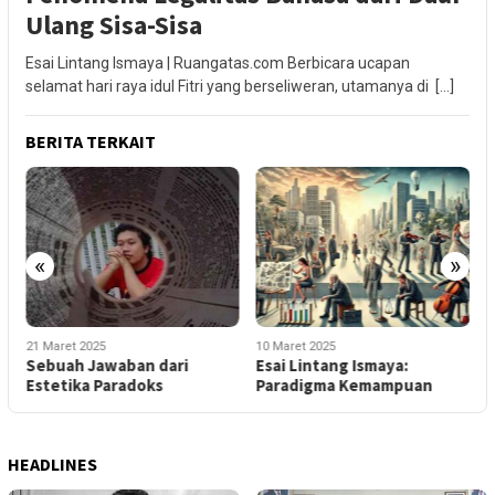
Ulang Sisa-Sisa
Esai Lintang Ismaya | Ruangatas.com Berbicara ucapan
selamat hari raya idul Fitri yang berseliweran, utamanya di […]
BERITA TERKAIT
«
»
21 Maret 2025
10 Maret 2025
2
Sebuah Jawaban dari
Esai Lintang Ismaya:
H
Estetika Paradoks
Paradigma Kemampuan
P
HEADLINES