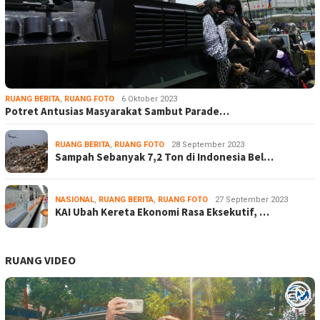
RUANG BERITA
,
RUANG FOTO
6 Oktober 2023
Potret Antusias Masyarakat Sambut Parade…
RUANG BERITA
,
RUANG FOTO
28 September 2023
Sampah Sebanyak 7,2 Ton di Indonesia Bel…
NASIONAL
,
RUANG BERITA
,
RUANG FOTO
27 September 2023
KAI Ubah Kereta Ekonomi Rasa Eksekutif, …
RUANG VIDEO