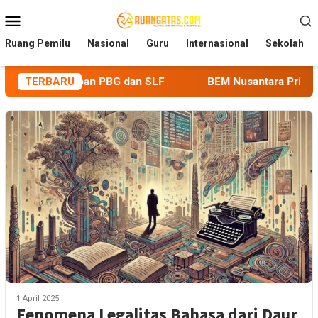
Loncat
Menu
ke
Mobile
konten
Ruang Pemilu
Nasional
Guru
Internasional
Sekolah
ajiban PBG dan SLF
TERBARU
BEM Nusantara Priangan Timur Sorot
1 April 2025
Fenomena Legalitas Bahasa dari Daur