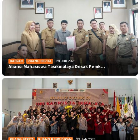
DAERAH
,
RUANG BERITA
28 Juli 2026
Aliansi Mahasiswa Tasikmalaya Desak Pemk…
RUANG BERITA
,
RUANG PENDIDIKAN
23 Juli 2026