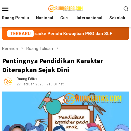
Loncat
Menu
ke
Mobile
konten
Ruang Pemilu
Nasional
Guru
Internasional
Sekolah
araoke Penuhi Kewajiban PBG dan SLF
TERBARU
BEM Nusantara Pr
Beranda
Ruang Tulisan
Pentingnya Pendidikan Karakter
Diterapkan Sejak Dini
Ruang Editor
27 Februari 2023
913 Dilihat