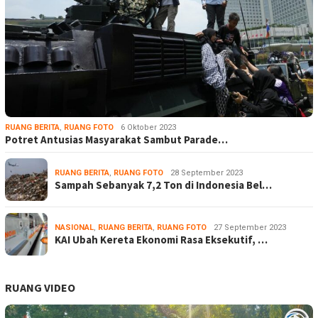
RUANG BERITA
,
RUANG FOTO
6 Oktober 2023
Potret Antusias Masyarakat Sambut Parade…
RUANG BERITA
,
RUANG FOTO
28 September 2023
Sampah Sebanyak 7,2 Ton di Indonesia Bel…
NASIONAL
,
RUANG BERITA
,
RUANG FOTO
27 September 2023
KAI Ubah Kereta Ekonomi Rasa Eksekutif, …
RUANG VIDEO