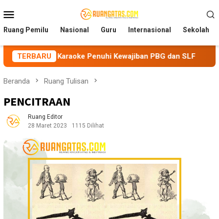
Loncat
Menu
ke
Mobile
konten
Ruang Pemilu
Nasional
Guru
Internasional
Sekolah
ola Karaoke Penuhi Kewajiban PBG dan SLF
TERBARU
BEM Nusantar
Beranda
Ruang Tulisan
PENCITRAAN
Ruang Editor
28 Maret 2023
1115 Dilihat