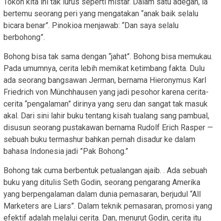
Tokoh kita ini tak lurus seperti mistar. Dalam satu adegan, ia
bertemu seorang peri yang mengatakan “anak baik selalu
bicara benar”. Pinokioa menjawab: “Dan saya selalu
berbohong”.
Bohong bisa tak sama dengan “jahat”. Bohong bisa memukau.
Pada umumnya, cerita lebih memikat ketimbang fakta. Dulu
ada seorang bangsawan Jerman, bernama Hieronymus Karl
Friedrich von Münchhausen yang jadi pesohor karena cerita-
cerita “pengalaman” dirinya yang seru dan sangat tak masuk
akal. Dari sini lahir buku tentang kisah tualang sang pambual,
disusun seorang pustakawan bernama Rudolf Erich Rasper —
sebuah buku termashur bahkan pernah disadur ke dalam
bahasa Indonesia jadi ”Pak Bohong.”
Bohong tak cuma berbentuk petualangan ajaib. . Ada sebuah
buku yang ditulis Seth Godin, seorang pengarang Amerika
yang berpengalaman dalam dunia pemasaran, berjudul “All
Marketers are Liars”. Dalam teknik pemasaran, promosi yang
efektif adalah melalui cerita. Dan, menurut Godin, cerita itu