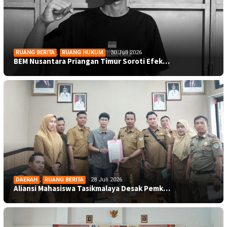
RUANG BERITA
,
RUANG HUKUM
30 Juli 2026
BEM Nusantara Priangan Timur Soroti Efek…
DAERAH
,
RUANG BERITA
28 Juli 2026
Aliansi Mahasiswa Tasikmalaya Desak Pemk…