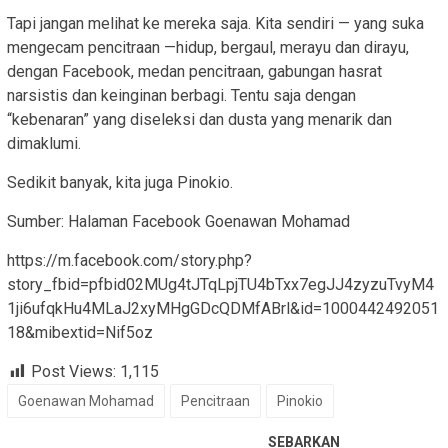
Tapi jangan melihat ke mereka saja. Kita sendiri — yang suka
mengecam pencitraan —hidup, bergaul, merayu dan dirayu,
dengan Facebook, medan pencitraan, gabungan hasrat
narsistis dan keinginan berbagi. Tentu saja dengan
“kebenaran” yang diseleksi dan dusta yang menarik dan
dimaklumi.
Sedikit banyak, kita juga Pinokio.
Sumber: Halaman Facebook Goenawan Mohamad
https://m.facebook.com/story.php?
story_fbid=pfbid02MUg4tJTqLpjTU4bTxx7egJJ4zyzuTvyM4
1ji6ufqkHu4MLaJ2xyMHgGDcQDMfABrl&id=1000442492051
18&mibextid=Nif5oz
Post Views:
1,115
Goenawan Mohamad
Pencitraan
Pinokio
SEBARKAN