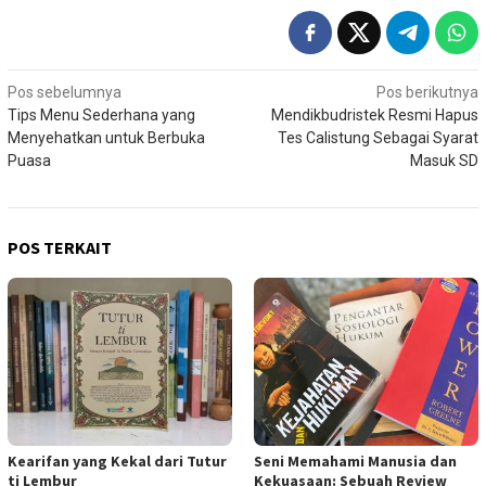
Navigasi
Pos sebelumnya
Pos berikutnya
Tips Menu Sederhana yang
Mendikbudristek Resmi Hapus
pos
Menyehatkan untuk Berbuka
Tes Calistung Sebagai Syarat
Puasa
Masuk SD
POS TERKAIT
Kearifan yang Kekal dari Tutur
Seni Memahami Manusia dan
ti Lembur
Kekuasaan: Sebuah Review