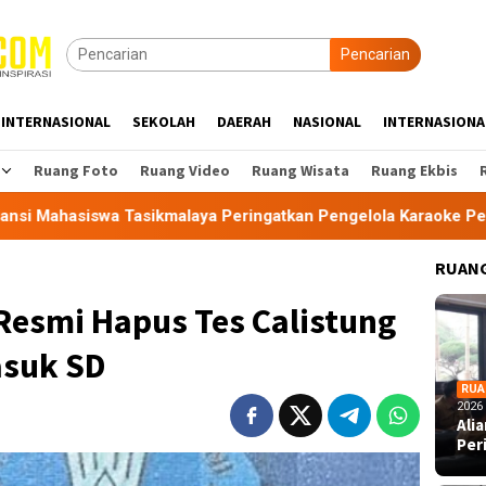
Pencarian
INTERNASIONAL
SEKOLAH
DAERAH
NASIONAL
INTERNASIONA
Ruang Foto
Ruang Video
Ruang Wisata
Ruang Ekbis
sikmalaya Peringatkan Pengelola Karaoke Penuhi Kewajiban PB
RUANG
Resmi Hapus Tes Calistung
asuk SD
RUA
2026
Ali
Per