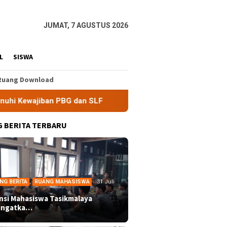
JUMAT, 7 AGUSTUS 2026
L
SISWA
Ruang Download
G dan SLF
BEM Nusantara Priangan Timur Soroti Efektivi
 BERITA TERBARU
NG BERITA
,
RUANG MAHASISWA
31 Juli
ansi Mahasiswa Tasikmalaya
ingatka…