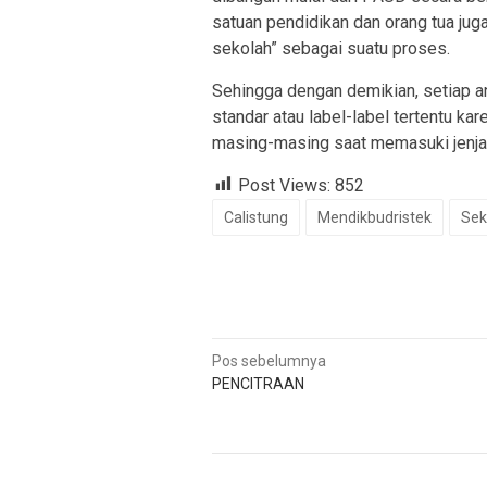
satuan pendidikan dan orang tua jug
sekolah” sebagai suatu proses.
Sehingga dengan demikian, setiap a
standar atau label-label tertentu k
masing-masing saat memasuki jenjan
Post Views:
852
Calistung
Mendikbudristek
Sek
Navigasi
Pos sebelumnya
PENCITRAAN
pos