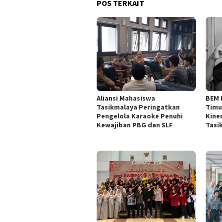
POS TERKAIT
Aliansi Mahasiswa
BEM 
Tasikmalaya Peringatkan
Timu
Pengelola Karaoke Penuhi
Kine
Kewajiban PBG dan SLF
Tasi