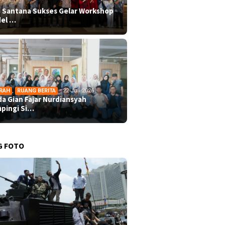
 Santana Sukses Gelar Workshop
el …
RAH
,
RUANG BERITA
22 Juli 2026
da Gian Fajar Nurdiansyah
pingi Si…
G FOTO