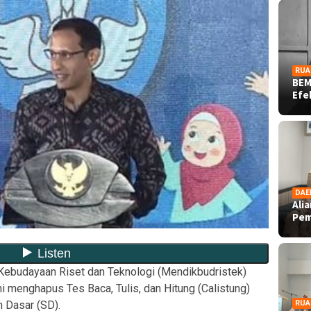
RUA
BEM
Ef
DAE
Ali
Pe
Kebudayaan Riset dan Teknologi (Mendikbudristek)
menghapus Tes Baca, Tulis, dan Hitung (Calistung)
 Dasar (SD).
RUA