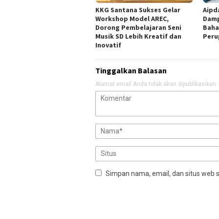
KKG Santana Sukses Gelar
Aipd
Workshop Model AREC,
Damp
Dorong Pembelajaran Seni
Baha
Musik SD Lebih Kreatif dan
Peru
Inovatif
Tinggalkan Balasan
Alamat email Anda tidak akan dipublikasikan.
Simpan nama, email, dan situs web 