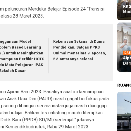
2026
KKG
am peluncuran Merdeka Belajar Episode 24 “Transisi
Mod
elasa 28 Maret 2023.
nggunaan Model
Kekerasan Seksual di Dunia
oblem Based Learning
Pendidikan, Satgas PPKS
DAE
BL) untuk Meningkatkan
Unimal menerima 9 laporan,
Aip
mampuan Berfikir HOTS
5 diantaranya selesai
Dam
da Mata Pelajaran IPAS
 Sekolah Dasar
RUAN
Tahun Ajaran Baru 2023. Pasalnya saat ini kemampuan
kan Anak Usia Dini (PAUD) masih gagal berfokus pada
g sering dibangun secara instan juga masih dianggap
lan belajar. Bahkan tes calistung masih diterapkan
Didik Baru (PPDB) SD/MI/sederajat,” jelasnya
smi Kemendikbudristek, Rabu 29 Maret 2023.