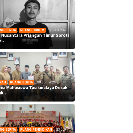
NG BERITA
,
RUANG HUKUM
30 Juli 2026
 Nusantara Priangan Timur Soroti
ek…
RAH
,
RUANG BERITA
28 Juli 2026
ansi Mahasiswa Tasikmalaya Desak
mk…
NG BERITA
,
RUANG PENDIDIKAN
23 Juli