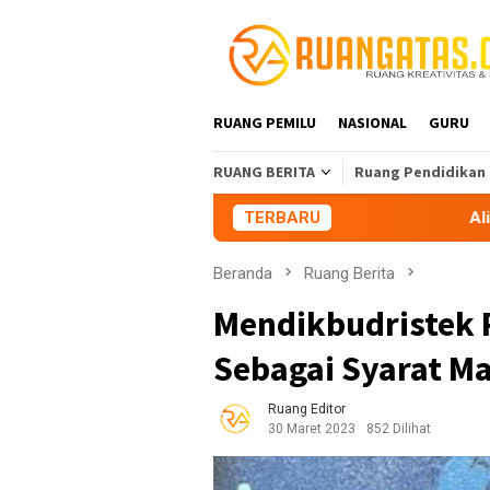
Loncat
ke
konten
RUANG PEMILU
NASIONAL
GURU
RUANG BERITA
Ruang Pendidikan
TERBARU
Aliansi Mahasiswa Ta
Beranda
Ruang Berita
Mendikbudristek 
Sebagai Syarat M
Ruang Editor
30 Maret 2023
852 Dilihat