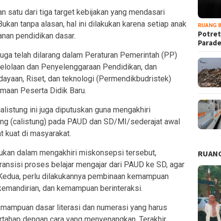
n satu dari tiga target kebijakan yang mendasari
kan tanpa alasan, hal ini dilakukan karena setiap anak
RUANG B
Potret
anan pendidikan dasar.
Parad
 juga telah dilarang dalam Peraturan Pemerintah (PP)
elolaan dan Penyelenggaraan Pendidikan, dan
dayaan, Riset, dan teknologi (Permendikbudristek)
maan Peserta Didik Baru.
calistung ini juga diputuskan guna mengakhiri
tung (calistung) pada PAUD dan SD/MI/sederajat awal
t kuat di masyarakat.
kukan dalam mengakhiri miskonsepsi tersebut,
RUANG
ansisi proses belajar mengajar dari PAUD ke SD, agar
 Kedua, perlu dilakukannya pembinaan kemampuan
kemandirian, dan kemampuan berinteraksi.
emampuan dasar literasi dan numerasi yang harus
rtahap dengan cara yang menyenangkan. Terakhir,