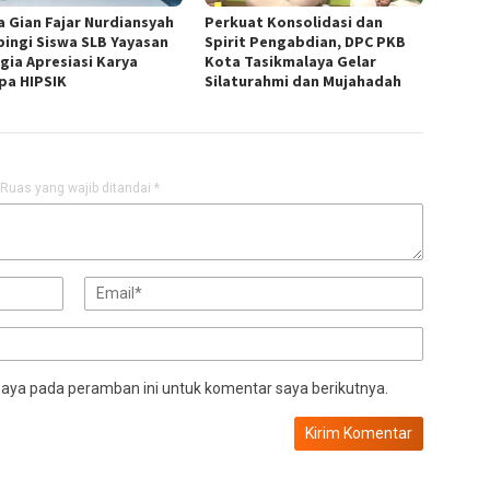
a Gian Fajar Nurdiansyah
Perkuat Konsolidasi dan
ingi Siswa SLB Yayasan
Spirit Pengabdian, DPC PKB
gia Apresiasi Karya
Kota Tasikmalaya Gelar
pa HIPSIK
Silaturahmi dan Mujahadah
Ruas yang wajib ditandai
*
saya pada peramban ini untuk komentar saya berikutnya.