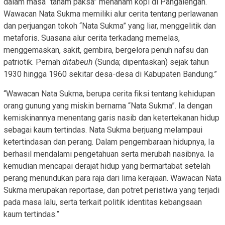
dalam masa “tanam paksa” menanam kopi di Pangalengan.
Wawacan Nata Sukma memiliki alur cerita tentang perlawanan
dan perjuangan tokoh “Nata Sukma” yang liar, menggelitik dan
metaforis. Suasana alur cerita terkadang memelas,
menggemaskan, sakit, gembira, bergelora penuh nafsu dan
patriotik. Pernah
ditabeuh
(Sunda; dipentaskan) sejak tahun
1930 hingga 1960 sekitar desa-desa di Kabupaten Bandung.”
“Wawacan Nata Sukma, berupa cerita fiksi tentang kehidupan
orang gunung yang miskin bernama “Nata Sukma”. Ia dengan
kemiskinannya menentang garis nasib dan ketertekanan hidup
sebagai kaum tertindas. Nata Sukma berjuang melampaui
ketertindasan dan perang. Dalam pengembaraan hidupnya, Ia
berhasil mendalami pengetahuan serta merubah nasibnya. Ia
kemudian mencapai derajat hidup yang bermartabat setelah
perang menundukan para raja dari lima kerajaan. Wawacan Nata
Sukma merupakan reportase, dan potret peristiwa yang terjadi
pada masa lalu, serta terkait politik identitas kebangsaan
kaum tertindas.”