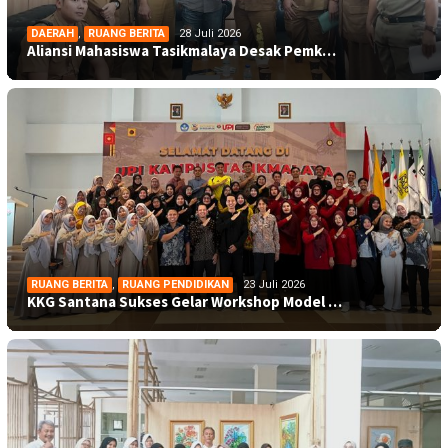
DAERAH
,
RUANG BERITA
28 Juli 2026
Aliansi Mahasiswa Tasikmalaya Desak Pemk…
RUANG BERITA
,
RUANG PENDIDIKAN
23 Juli 2026
KKG Santana Sukses Gelar Workshop Model …