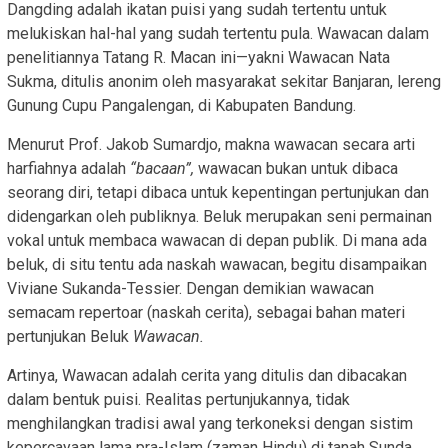
Dangding adalah ikatan puisi yang sudah tertentu untuk
melukiskan hal-hal yang sudah tertentu pula. Wawacan dalam
penelitiannya Tatang R. Macan ini—yakni Wawacan Nata
Sukma, ditulis anonim oleh masyarakat sekitar Banjaran, lereng
Gunung Cupu Pangalengan, di Kabupaten Bandung.
Menurut Prof. Jakob Sumardjo, makna wawacan secara arti
harfiahnya adalah
“bacaan”,
wawacan bukan untuk dibaca
seorang diri, tetapi dibaca untuk kepentingan pertunjukan dan
didengarkan oleh publiknya. Beluk merupakan seni permainan
vokal untuk membaca wawacan di depan publik. Di mana ada
beluk, di situ tentu ada naskah wawacan, begitu disampaikan
Viviane Sukanda-Tessier. Dengan demikian wawacan
semacam repertoar (naskah cerita), sebagai bahan materi
pertunjukan Beluk
Wawacan.
Artinya, Wawacan adalah cerita yang ditulis dan dibacakan
dalam bentuk puisi. Realitas pertunjukannya, tidak
menghilangkan tradisi awal yang terkoneksi dengan sistim
kepercayaan lama pra-Islam (zaman Hindu) di tanah Sunda.