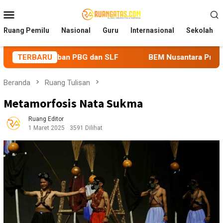
Loncat
Menu
ke
Mobile
konten
Ruang Pemilu
Nasional
Guru
Internasional
Sekolah
G dan SLF
TERBARU
BEM Nusantara Priangan Timur Soroti Efektivi
Beranda
Ruang Tulisan
Metamorfosis Nata Sukma
Ruang Editor
1 Maret 2025
3591 Dilihat