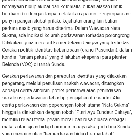
berdayaan hidup akibat dari kolonialis, bukan alasan untuk
berdiam diri dengan tanpa melakukan apapun. Penyimpangan-
penyimpangan akibat prilaku kejahatan orang lain bukan
perkara nasib yang harus diterima. Dalam Wawacan Nata
Sukma, ada indikasi ke arah perlawanan terhadap perongrong.
Dilakukan guna merebut kemerdekaan bangsa yang tertindas.
Gerakan politik identitas kebangsaan (orang Pasundan), dalam
kondisi “tanam paksa” yang dilakukan ekspansi para planter
Belanda (VOC) di tanah Sunda.
Gerakan perlawanan dan perebutan identitas yang dilakukan
pengarang, melalui penulisan naskah wawacan, dituangkan
sebagai cerita sindiran, potret peristiwa atas penindasan
sekaligus perlawanan tehadap penjajahan itu sendiri. Alur
cerita perlawanan dan peperangan tokoh utama “Nata Sukma”,
hingga ia dinikahkan dengan tokoh “Putri Ayu Eundeur Cahaya”,
memiliki relasi tema, pesan moral, dan bisa dibaca sebagai
mata rantai tujuan hidup harmonis masyarakat pola tiga Sunda
yang menginginkan “kemerdekaan hidup bermartabat”.