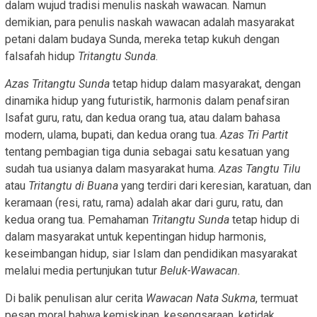
dalam wujud tradisi menulis naskah wawacan. Namun
demikian, para penulis naskah wawacan adalah masyarakat
petani dalam budaya Sunda, mereka tetap kukuh dengan
falsafah hidup
Tritangtu Sunda
.
Azas Tritangtu Sunda
tetap hidup dalam masyarakat, dengan
dinamika hidup yang futuristik, harmonis dalam penafsiran
lsafat guru, ratu, dan kedua orang tua, atau dalam bahasa
modern, ulama, bupati, dan kedua orang tua.
Azas Tri Partit
tentang pembagian tiga dunia sebagai satu kesatuan yang
sudah tua usianya dalam masyarakat huma.
Azas Tangtu Tilu
atau
Tritangtu di Buana
yang terdiri dari keresian, karatuan, dan
keramaan (resi, ratu, rama) adalah akar dari guru, ratu, dan
kedua orang tua. Pemahaman
Tritangtu Sunda
tetap hidup di
dalam masyarakat untuk kepentingan hidup harmonis,
keseimbangan hidup, siar Islam dan pendidikan masyarakat
melalui media pertunjukan tutur
Beluk-Wawacan.
Di balik penulisan alur cerita
Wawacan Nata Sukma
, termuat
pesan moral bahwa kemiskinan, kesengsaraan, ketidak