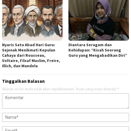
Nyaris Satu Abad Hari Guru:
Diantara Seragam dan
Sejenak Menikmati Kepulan
Kehidupan: “Kisah Seorang
Cahaya dari Rousseau,
Guru yang Mengabadikan Diri”
Voltaire, Filsuf Muslim, Freire,
Illich, dan Mandela
Tinggalkan Balasan
Alamat email Anda tidak akan dipublikasikan.
Ruas yang wajib ditandai
*