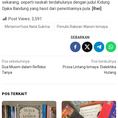
sekarang, seperti naskah terdahulunya dengan judul Kidung
Djaka Bandung yang hasil dari penelitiannya pula.
[Rwi]
Post Views:
3,591
Metamorfosis Nata Sukma
Penulis Rakean Wanen Ismaya
SEBARKAN
Navigasi
Pos sebelumnya
Pos berikutnya
Dua Musim dalam Refleksi
Prosa Lintang Ismaya: Dialektika
pos
Tanya
Hutang
POS TERKAIT