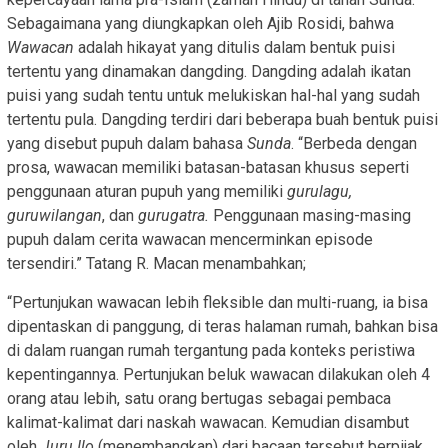
Sebagaimana yang diungkapkan oleh Ajib Rosidi, bahwa
Wawacan
adalah hikayat yang ditulis dalam bentuk puisi
tertentu yang dinamakan dangding. Dangding adalah ikatan
puisi yang sudah tentu untuk melukiskan hal-hal yang sudah
tertentu pula. Dangding terdiri dari beberapa buah bentuk puisi
yang disebut pupuh dalam bahasa
Sunda
. “Berbeda dengan
prosa, wawacan memiliki batasan-batasan khusus seperti
penggunaan aturan pupuh yang memiliki
gurulagu,
guruwilangan
, dan
gurugatra.
Penggunaan masing-masing
pupuh dalam cerita wawacan mencerminkan episode
tersendiri.” Tatang R. Macan menambahkan;
“Pertunjukan wawacan lebih fleksible dan multi-ruang, ia bisa
dipentaskan di panggung, di teras halaman rumah, bahkan bisa
di dalam ruangan rumah tergantung pada konteks peristiwa
kepentingannya. Pertunjukan beluk wawacan dilakukan oleh 4
orang atau lebih, satu orang bertugas sebagai pembaca
kalimat-kalimat dari naskah wawacan. Kemudian disambut
oleh
Juru Ilo
(menembangkan) dari bacaan tersebut berpijak