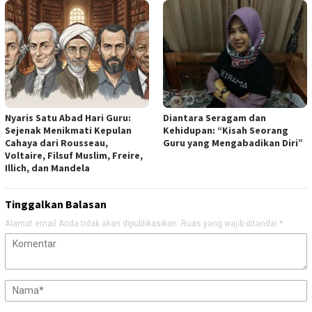
Nyaris Satu Abad Hari Guru:
Diantara Seragam dan
Sejenak Menikmati Kepulan
Kehidupan: “Kisah Seorang
Cahaya dari Rousseau,
Guru yang Mengabadikan Diri”
Voltaire, Filsuf Muslim, Freire,
Illich, dan Mandela
Tinggalkan Balasan
Alamat email Anda tidak akan dipublikasikan.
Ruas yang wajib ditandai
*