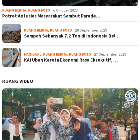
RUANG BERITA
,
RUANG FOTO
6 Oktober 2023
Potret Antusias Masyarakat Sambut Parade…
RUANG BERITA
,
RUANG FOTO
28 September 2023
Sampah Sebanyak 7,2 Ton di Indonesia Bel…
NASIONAL
,
RUANG BERITA
,
RUANG FOTO
27 September 2023
KAI Ubah Kereta Ekonomi Rasa Eksekutif, …
RUANG VIDEO