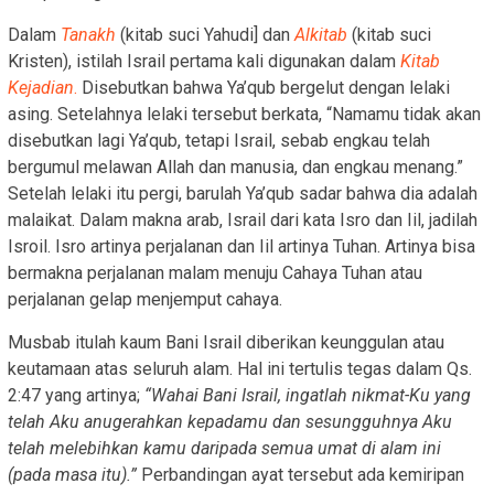
Dalam
Tanakh
(kitab suci Yahudi] dan
Alkitab
(kitab suci
Kristen), istilah Israil pertama kali digunakan dalam
Kitab
Kejadian
.
Disebutkan bahwa Ya’qub bergelut dengan lelaki
asing. Setelahnya lelaki tersebut berkata, “Namamu tidak akan
disebutkan lagi Ya’qub, tetapi Israil, sebab engkau telah
bergumul melawan Allah dan manusia, dan engkau menang.”
Setelah lelaki itu pergi, barulah Ya’qub sadar bahwa dia adalah
malaikat. Dalam makna arab, Israil dari kata Isro dan Iil, jadilah
Isroil. Isro artinya perjalanan dan Iil artinya Tuhan. Artinya bisa
bermakna perjalanan malam menuju Cahaya Tuhan atau
perjalanan gelap menjemput cahaya.
Musbab itulah kaum Bani Israil diberikan keunggulan atau
keutamaan atas seluruh alam. Hal ini tertulis tegas dalam Qs.
2:47 yang artinya;
“Wahai Bani Israil, ingatlah nikmat-Ku yang
telah Aku anugerahkan kepadamu dan sesungguhnya Aku
telah melebihkan kamu daripada semua umat di alam ini
(pada masa itu).”
Perbandingan ayat tersebut ada kemiripan