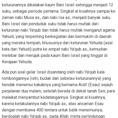
keturunannya dikatakan kaum Bani Israil sehingga menjadi 12
suku, sebagai periode pertama. Singkat al kisahnya sampai ke
zaman nabi Musa as., dan nabi Isa as., menjadi banyak suku
Bani Israil dan penduduk suku tidak harus mutlak dari
keturunan nabi Ya’qub dan tidak harus mutlak menganut agama
Yahudi, yang terpenting berkegiatan dan bermukim di daerah
yang mereka tempati, khususnya dari keturunan Yehuda (asal
kata dari Yahudi) putra ke empat nabi Ya’qub as., kemudian
melebar dan merujuk pada kaum Bani Israil yang tinggal di
Kerajaan Yehuda.
Ada pun asal gelar Israil disandang oleh nabi Ya’qub kala
rombongannya (istri, budak dan sebelas keturunannya) yang
hendak menemui kakaknya yang bernama Aish’ (Esau) sejauh
perjalanan dua malam, setelah berada di dekat tanah Seir, para
malaikat menyambut kedatangannya. Singkat al kisahnya,
karena ketakutannya nabi Ya’qub as., atas ancaman Esau
dengan membawa 400 tentara untuk balik menemuinya,
berdoalah nabi Ya’qub as., pada Allah, minta perlindungan