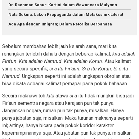
Dr. Rachman Sabur: Kartini dalam Wawancara Mulyono
Nata Sukma: Lakon Propaganda dalam Metakosmik Literat
Ada Apa dengan Imigran; Dalam Retorika Berbahasa
Sebelum membahas lebih jauh ke arah sana, mari kita
renungkan terlebih dahulu dengan beberap kalimat;
kita adalah
Fira’un. Kita adalah Namrud. Kita adalah Korun.
Atau kalimat
yang secara spesifik;
si a itu Fir’aun. Si b itu Korun. Si c itu
Namrud.
Ungkapan seperti ini adalah ungkapan obrolan atau
bisa dikata sebagai kalimat pemapar pada pokok bahasan.
Secara maknawi toh
kita
atawa
si a
itu tidak mungkin bisa jadi
Fir’aun sementra negara atau kerajaan pun tak punya.
Jangankan negara, rumah pun tak punya, misalkan. Hanya
punya jabatan saja, misalkan. Maka turunan maknanya seperti
ini; artinya, hanya bicara pada pokok koridor karakter
kepemimpinannya saja. Atau jabatan pun tak punya, misalkan.