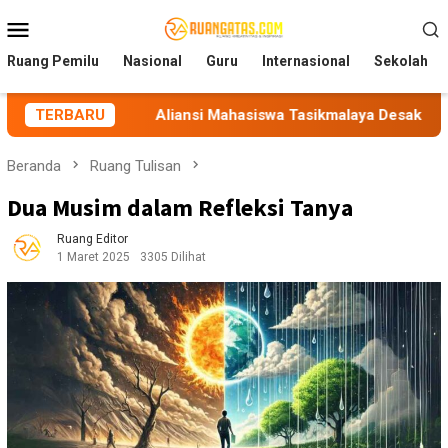
Loncat
Menu
ke
Mobile
konten
Ruang Pemilu
Nasional
Guru
Internasional
Sekolah
Aliansi Mahasiswa Tasikmalaya Desak Pemkot Audit Perizin
TERBARU
Beranda
Ruang Tulisan
Dua Musim dalam Refleksi Tanya
Ruang Editor
1 Maret 2025
3305 Dilihat