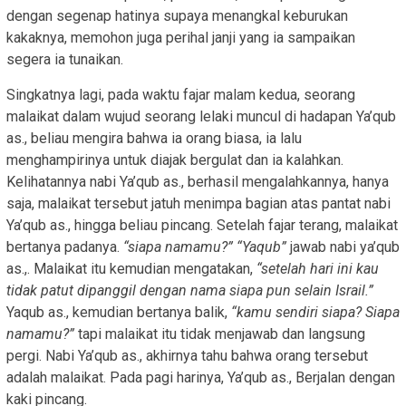
dengan segenap hatinya supaya menangkal keburukan
kakaknya, memohon juga perihal janji yang ia sampaikan
segera ia tunaikan.
Singkatnya lagi, pada waktu fajar malam kedua, seorang
malaikat dalam wujud seorang lelaki muncul di hadapan Ya’qub
as., beliau mengira bahwa ia orang biasa, ia lalu
menghampirinya untuk diajak bergulat dan ia kalahkan.
Kelihatannya nabi Ya’qub as., berhasil mengalahkannya, hanya
saja, malaikat tersebut jatuh menimpa bagian atas pantat nabi
Ya’qub as., hingga beliau pincang. Setelah fajar terang, malaikat
bertanya padanya.
“siapa namamu?” “Yaqub”
jawab nabi ya’qub
as.,. Malaikat itu kemudian mengatakan,
“setelah hari ini kau
tidak patut dipanggil dengan nama siapa pun selain Israil.”
Yaqub as., kemudian bertanya balik,
“kamu sendiri siapa? Siapa
namamu?”
tapi malaikat itu tidak menjawab dan langsung
pergi. Nabi Ya’qub as., akhirnya tahu bahwa orang tersebut
adalah malaikat. Pada pagi harinya, Ya’qub as., Berjalan dengan
kaki pincang.