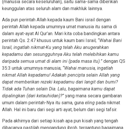
(manusia secara keseluruhan), saitu sama-sama diberikan
keunggulan atas seluruh alam dan makhluk lainnya.
Ada pun perintah Allah kepada kaum Bani israil dengan
perintah Allah kepada umumnya umat manusia itu sama di
dalam ayat-ayat Al Qur’an. Mari kita coba bandingkan antara
perintah Qs. 2:47 khusus untuk kaum bani Israil;
“Wahai Bani
Israil, ingatlah nikmat-Ku yang telah Aku anugerahkan
kepadamu dan sesungguhnya Aku telah melebihkan kamu
daripada semua umat di alam ini (pada masa itu).”
dengan QS
35:3 untuk umumnya manusia;
“Wahai manusia, ingatlah
nikmat Allah kepadamu! Adakah pencipta selain Allah yang
dapat memberikan rezeki kepadamu dari langit dan bumi?
Tidak ada Tuhan selain Dia. Lalu, bagaimana kamu dapat
dipalingkan (dari ketauhidan)?”
yang mana secara gambaran
umum dalam perintah-Nya itu sama, guna
eling
pada nikmat
Allah. Hal ini baru dari segi arti ayat, belum dari segi tafsir.
Pada akhirnya dari setiap kisah apa pun kisah yang tengah
dibacanya pastilah mengandung ibroh, tergantung bagaimana