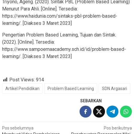
Triyono, Ageng. (2020). Sintak PBL (Problem Based Learning)
Menurut Para Ahli. [Online]. Tersedia:
https://www.haidunia.com/sintaks-pbl-problem-based-
learning/. [Diakses 3 Maret 2023]
Pengertian Problem Based Learning, Tujuan dan Sintak.
(2022). [Online]. Tersedia:
https://www.sampoernaacademy.sch.id/id/problem-based-
learning/. [Diakses 3 Maret 2023]
Post Views:
914
Artikel Pendidikan
Problem Based Learning
SDN Argasari
SEBARKAN
Navigasi
Pos sebelumnya
Pos berikutnya