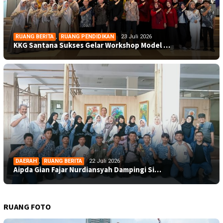
RUANG BERITA
,
RUANG PENDIDIKAN
23 Juli 2026
KKG Santana Sukses Gelar Workshop Model …
DAERAH
,
RUANG BERITA
22 Juli 2026
Aipda Gian Fajar Nurdiansyah Dampingi Si…
RUANG FOTO