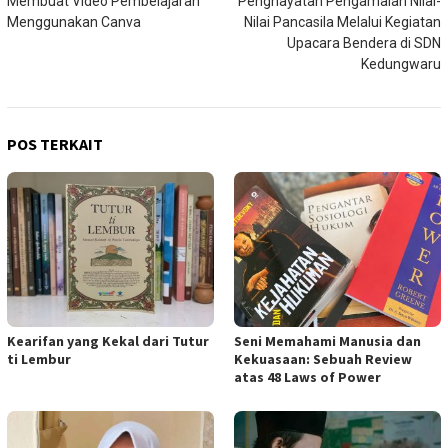
Membuat Video Pembelajaran
Penghayatan Pengamalan Nilai-
pos
Menggunakan Canva
Nilai Pancasila Melalui Kegiatan
Upacara Bendera di SDN
Kedungwaru
POS TERKAIT
Kearifan yang Kekal dari Tutur
Seni Memahami Manusia dan
ti Lembur
Kekuasaan: Sebuah Review
atas 48 Laws of Power