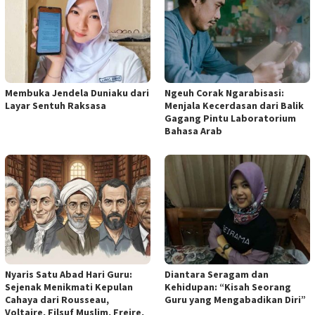
Membuka Jendela Duniaku dari
Ngeuh Corak Ngarabisasi:
Layar Sentuh Raksasa
Menjala Kecerdasan dari Balik
Gagang Pintu Laboratorium
Bahasa Arab
Nyaris Satu Abad Hari Guru:
Diantara Seragam dan
Sejenak Menikmati Kepulan
Kehidupan: “Kisah Seorang
Cahaya dari Rousseau,
Guru yang Mengabadikan Diri”
Voltaire, Filsuf Muslim, Freire,