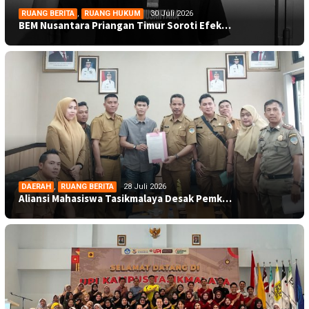
RUANG BERITA
,
RUANG HUKUM
30 Juli 2026
BEM Nusantara Priangan Timur Soroti Efek…
DAERAH
,
RUANG BERITA
28 Juli 2026
Aliansi Mahasiswa Tasikmalaya Desak Pemk…