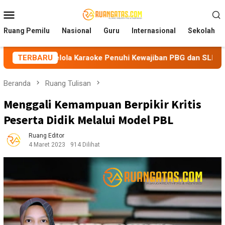
Loncat
Menu
ke
Mobile
konten
Ruang Pemilu
Nasional
Guru
Internasional
Sekolah
ola Karaoke Penuhi Kewajiban PBG dan SLF
TERBARU
BEM Nusanta
Beranda
Ruang Tulisan
Menggali Kemampuan Berpikir Kritis
Peserta Didik Melalui Model PBL
Ruang Editor
4 Maret 2023
914 Dilihat