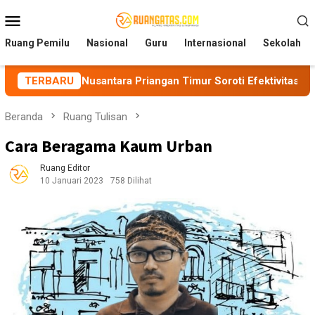
Loncat
Menu
ke
Mobile
konten
Ruang Pemilu
Nasional
Guru
Internasional
Sekolah
tara Priangan Timur Soroti Efektivitas Kinerja APH di Kota Ta
TERBARU
Beranda
Ruang Tulisan
Cara Beragama Kaum Urban
Ruang Editor
10 Januari 2023
758 Dilihat