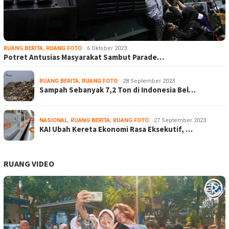
RUANG BERITA
,
RUANG FOTO
6 Oktober 2023
Potret Antusias Masyarakat Sambut Parade…
RUANG BERITA
,
RUANG FOTO
28 September 2023
Sampah Sebanyak 7,2 Ton di Indonesia Bel…
NASIONAL
,
RUANG BERITA
,
RUANG FOTO
27 September 2023
KAI Ubah Kereta Ekonomi Rasa Eksekutif, …
RUANG VIDEO