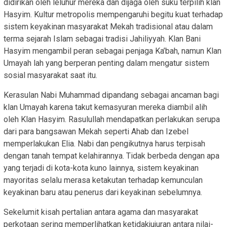
didirikan oleh leluhur mereka dan dijaga oleh suku terpilih klan
Hasyim. Kultur metropolis mempengaruhi begitu kuat terhadap
sistem keyakinan masyarakat Mekah tradisional atau dalam
terma sejarah Islam sebagai tradisi Jahiliyyah. Klan Bani
Hasyim mengambil peran sebagai penjaga Ka’bah, namun Klan
Umayah lah yang berperan penting dalam mengatur sistem
sosial masyarakat saat itu.
Kerasulan Nabi Muhammad dipandang sebagai ancaman bagi
klan Umayah karena takut kemasyuran mereka diambil alih
oleh Klan Hasyim. Rasulullah mendapatkan perlakukan serupa
dari para bangsawan Mekah seperti Ahab dan Izebel
memperlakukan Elia. Nabi dan pengikutnya harus terpisah
dengan tanah tempat kelahirannya. Tidak berbeda dengan apa
yang terjadi di kota-kota kuno lainnya, sistem keyakinan
mayoritas selalu merasa ketakutan terhadap kemunculan
keyakinan baru atau penerus dari keyakinan sebelumnya.
Sekelumit kisah pertalian antara agama dan masyarakat
perkotaan sering memperlihatkan ketidakjujuran antara nilai-