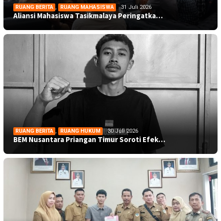
RUANG BERITA
,
RUANG MAHASISWA
31 Juli 2026
Aliansi Mahasiswa Tasikmalaya Peringatka…
RUANG BERITA
,
RUANG HUKUM
30 Juli 2026
BEM Nusantara Priangan Timur Soroti Efek…