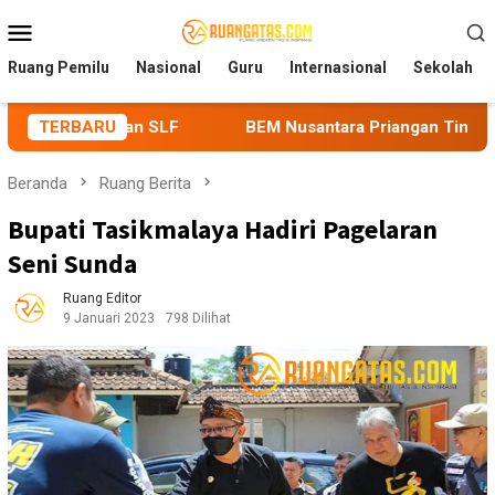
Loncat
Menu
ke
Mobile
konten
Ruang Pemilu
Nasional
Guru
Internasional
Sekolah
dan SLF
TERBARU
BEM Nusantara Priangan Timur Soroti Efektivita
Beranda
Ruang Berita
Bupati Tasikmalaya Hadiri Pagelaran
Seni Sunda
Ruang Editor
9 Januari 2023
798 Dilihat