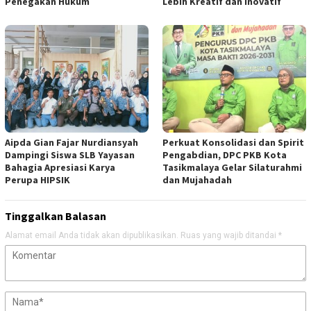
Penegakan Hukum
Lebih Kreatif dan Inovatif
Aipda Gian Fajar Nurdiansyah
Perkuat Konsolidasi dan Spirit
Dampingi Siswa SLB Yayasan
Pengabdian, DPC PKB Kota
Bahagia Apresiasi Karya
Tasikmalaya Gelar Silaturahmi
Perupa HIPSIK
dan Mujahadah
Tinggalkan Balasan
Alamat email Anda tidak akan dipublikasikan.
Ruas yang wajib ditandai
*