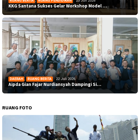
RUANG BERITA
,
RUANG PENDIDIKAN
23 Juli 2026
KKG Santana Sukses Gelar Workshop Model …
DAERAH
,
RUANG BERITA
22 Juli 2026
Aipda Gian Fajar Nurdiansyah Dampingi Si…
RUANG FOTO