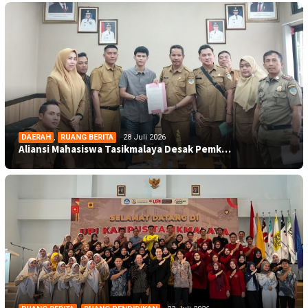
DAERAH
,
RUANG BERITA
28 Juli 2026
Aliansi Mahasiswa Tasikmalaya Desak Pemk…