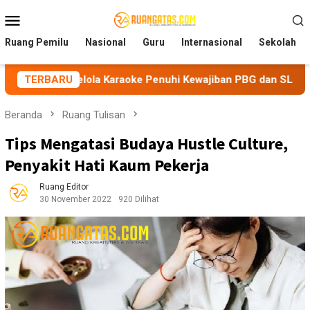
Loncat
Menu
ke
Mobile
konten
Ruang Pemilu
Nasional
Guru
Internasional
Sekolah
lola Karaoke Penuhi Kewajiban PBG dan SLF
TERBARU
BEM Nusanta
Beranda
Ruang Tulisan
Tips Mengatasi Budaya Hustle Culture,
Penyakit Hati Kaum Pekerja
Ruang Editor
30 November 2022
920 Dilihat