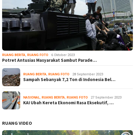
RUANG BERITA
,
RUANG FOTO
6 Oktober 2023
Potret Antusias Masyarakat Sambut Parade…
RUANG BERITA
,
RUANG FOTO
28 September 2023
Sampah Sebanyak 7,2 Ton di Indonesia Bel…
NASIONAL
,
RUANG BERITA
,
RUANG FOTO
27 September 2023
KAI Ubah Kereta Ekonomi Rasa Eksekutif, …
RUANG VIDEO