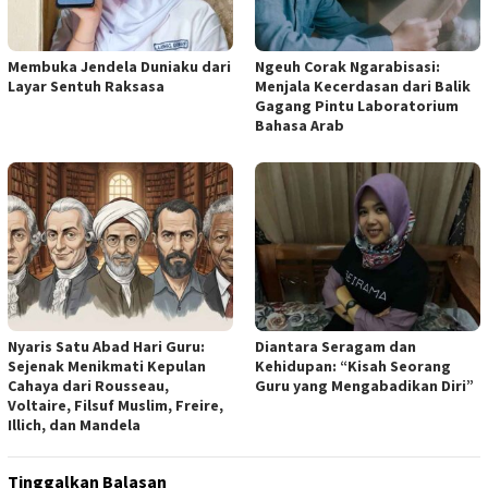
Membuka Jendela Duniaku dari
Ngeuh Corak Ngarabisasi:
Layar Sentuh Raksasa
Menjala Kecerdasan dari Balik
Gagang Pintu Laboratorium
Bahasa Arab
Nyaris Satu Abad Hari Guru:
Diantara Seragam dan
Sejenak Menikmati Kepulan
Kehidupan: “Kisah Seorang
Cahaya dari Rousseau,
Guru yang Mengabadikan Diri”
Voltaire, Filsuf Muslim, Freire,
Illich, dan Mandela
Tinggalkan Balasan