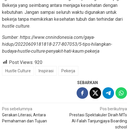
Bekerja yang seimbang antara menjaga kesehatan dengan
kebutuhan. Jangan sampai seluruh waktu digunakan untuk
bekerja tanpa memikirkan kesehatan tubuh dan terhindar dari
hustle culture
.
Sumber: https://www.cnnindonesia.com/gaya-
hidup/20220609181818-277-807053/5-tips-hilangkan-
budaya-hustle-culture-penyakit-hati-kaum-pekerja
Post Views:
920
Hustle Culture
Inspirasi
Pekerja
SEBARKAN
Navigasi
Pos sebelumnya
Pos berikutnya
Gerakan Literasi, Antara
Prestasi Spektakuler Diraih MTs
pos
Pemahaman dan Tujuan
Al-Falah Tanjungjaya Boarding
school