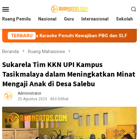
Loncat
Menu
ke
Mobile
konten
Ruang Pemilu
Nasional
Guru
Internasional
Sekolah
 Karaoke Penuhi Kewajiban PBG dan SLF
TERBARU
BEM Nusantara P
Beranda
Ruang Mahasiswa
Sukarela Tim KKN UPI Kampus
Tasikmalaya dalam Meningkatkan Minat
Mengaji Anak di Desa Salebu
Administrator
25 Agustus 2023
863 Dilihat