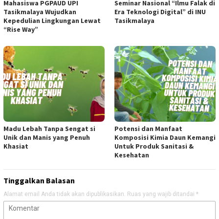
Mahasiswa PGPAUD UPI
Seminar Nasional “Ilmu Falak di
Tasikmalaya Wujudkan
Era Teknologi Digital” di INU
Kepedulian Lingkungan Lewat
Tasikmalaya
“Rise Way”
Madu Lebah Tanpa Sengat si
Potensi dan Manfaat
Unik dan Manis yang Penuh
Komposisi Kimia Daun Kemangi
Khasiat
Untuk Produk Sanitasi &
Kesehatan
Tinggalkan Balasan
Alamat email Anda tidak akan dipublikasikan.
Ruas yang wajib ditandai
*