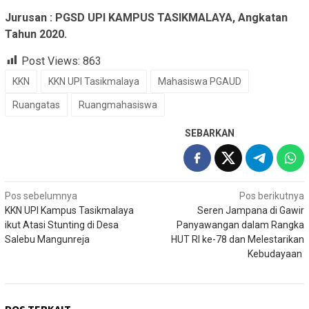
Jurusan : PGSD UPI KAMPUS TASIKMALAYA, Angkatan
Tahun 2020.
Post Views:
863
KKN
KKN UPI Tasikmalaya
Mahasiswa PGAUD
Ruangatas
Ruangmahasiswa
SEBARKAN
Navigasi
Pos sebelumnya
Pos berikutnya
KKN UPI Kampus Tasikmalaya
Seren Jampana di Gawir
pos
ikut Atasi Stunting di Desa
Panyawangan dalam Rangka
Salebu Mangunreja
HUT RI ke-78 dan Melestarikan
Kebudayaan
POS TERKAIT