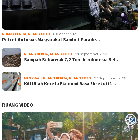
RUANG BERITA
,
RUANG FOTO
6 Oktober 2023
Potret Antusias Masyarakat Sambut Parade…
RUANG BERITA
,
RUANG FOTO
28 September 2023
Sampah Sebanyak 7,2 Ton di Indonesia Bel…
NASIONAL
,
RUANG BERITA
,
RUANG FOTO
27 September 2023
KAI Ubah Kereta Ekonomi Rasa Eksekutif, …
RUANG VIDEO