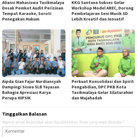
Aliansi Mahasiswa Tasikmalaya
KKG Santana Sukses Gelar
Desak Pemkot Audit Perizinan
Workshop Model AREC, Dorong
Tempat Karaoke, Soroti
Pembelajaran Seni Musik SD
Penegakan Hukum
Lebih Kreatif dan Inovatif
Aipda Gian Fajar Nurdiansyah
Perkuat Konsolidasi dan Spirit
Dampingi Siswa SLB Yayasan
Pengabdian, DPC PKB Kota
Bahagia Apresiasi Karya
Tasikmalaya Gelar Silaturahmi
Perupa HIPSIK
dan Mujahadah
Tinggalkan Balasan
Alamat email Anda tidak akan dipublikasikan.
Ruas yang wajib ditandai
*