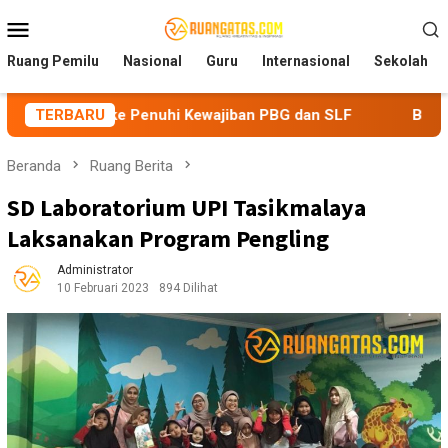
Loncat
Menu
ke
Mobile
konten
Ruang Pemilu
Nasional
Guru
Internasional
Sekolah
 Penuhi Kewajiban PBG dan SLF
TERBARU
BEM Nusantara Priangan 
Beranda
Ruang Berita
SD Laboratorium UPI Tasikmalaya
Laksanakan Program Pengling
Administrator
10 Februari 2023
894 Dilihat