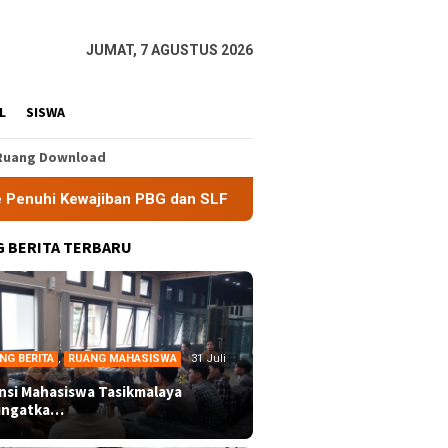
JUMAT, 7 AGUSTUS 2026
L
SISWA
Ruang Download
n PBG dan SLF
BEM Nusantara Priangan Timur Soroti Efe
 BERITA TERBARU
NG BERITA
,
RUANG MAHASISWA
31 Juli
ansi Mahasiswa Tasikmalaya
ingatka…