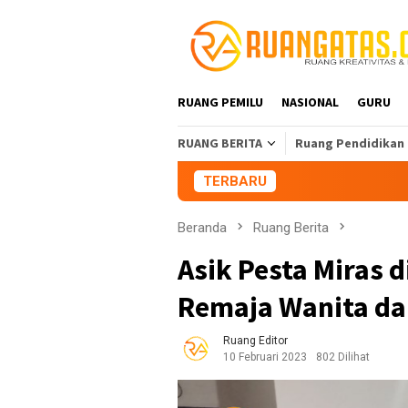
Loncat
ke
konten
RUANG PEMILU
NASIONAL
GURU
RUANG BERITA
Ruang Pendidikan
TERBARU
Aliansi Mahasisw
Beranda
Ruang Berita
Asik Pesta Miras d
Remaja Wanita da
Ruang Editor
10 Februari 2023
802 Dilihat