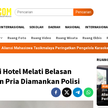
Pencarian
INTERNASIONAL
SEKOLAH
DAERAH
NASIONAL
INTERNASIONA
Ruang Foto
Ruang Video
Ruang Wisata
Ruang Ekbis
a Tasikmalaya Peringatkan Pengelola Karaoke Penuhi Kewajiba
RUANG
i Hotel Melati Belasan
n Pria Diamankan Polisi
RUA
2026
Ali
Per