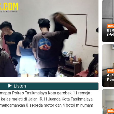
RUA
BEM
Ef
DAE
Ali
Pe
mapta Polres Tasikmalaya Kota gerebek 11 remaja
kelas melati di Jalan IR. H Juanda Kota Tasikmalaya.
sil mengamankan 8 sepeda motor dan 4 botol minumam
RUA