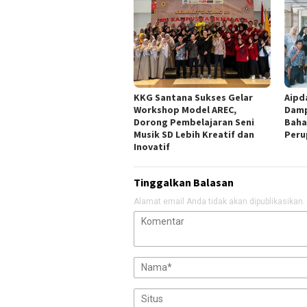
KKG Santana Sukses Gelar
Aipd
Workshop Model AREC,
Damp
Dorong Pembelajaran Seni
Baha
Musik SD Lebih Kreatif dan
Peru
Inovatif
Tinggalkan Balasan
Alamat email Anda tidak akan dipublikasikan.