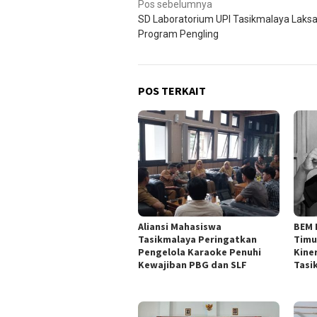
Navigasi
Pos sebelumnya
SD Laboratorium UPI Tasikmalaya Laks
pos
Program Pengling
POS TERKAIT
Aliansi Mahasiswa
BEM 
Tasikmalaya Peringatkan
Timu
Pengelola Karaoke Penuhi
Kine
Kewajiban PBG dan SLF
Tasi