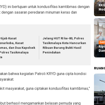
2026
KKG
RYD) ini bertujuan untuk kondusifitas kamtibmas dengan
Mod
 dengan sasaran peredaran minuman keras dan
rtijab Kasat
Jelang HUT RI ke-80, Polres
DAE
snarkoba, Kasat
Tasikmalaya Kota Hancurkan
Aip
nmas, dan Dua Kapolsek
Ribuan Barang Bukti Hasil
Dam
 Polres Tasikmalaya
Penindakan
ta
RUAN
kan bahwa kegiatan Patroli KRYD guna cipta kondisi
yarakat.
kit masyarakat, guna ciptakan kondusifitas kamtibmas,”
rsebut berhasil mengamankan belasan pemuda yang