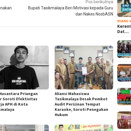
Pos berikutnya
anakan
Bupati Tasikmalaya Beri Motivasi kepada Guru
dan Nakes NosbASN
RUANG V
Keren!
Dat…
Nusantara Priangan
Aliansi Mahasiswa
r Soroti Efektivitas
Tasikmalaya Desak Pemkot
rja APH di Kota
Audit Perizinan Tempat
kmalaya
Karaoke, Soroti Penegakan
Hukum