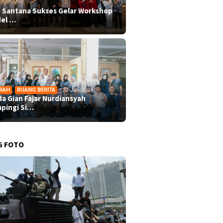
 Santana Sukses Gelar Workshop
el …
RAH
,
RUANG BERITA
22 Juli 2026
da Gian Fajar Nurdiansyah
pingi Si…
G FOTO