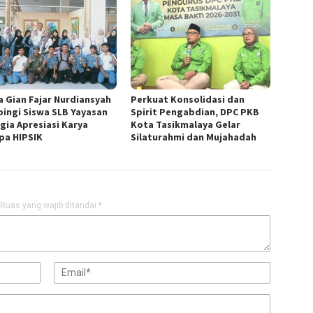
a Gian Fajar Nurdiansyah
Perkuat Konsolidasi dan
ingi Siswa SLB Yayasan
Spirit Pengabdian, DPC PKB
gia Apresiasi Karya
Kota Tasikmalaya Gelar
pa HIPSIK
Silaturahmi dan Mujahadah
Ruas yang wajib ditandai
*