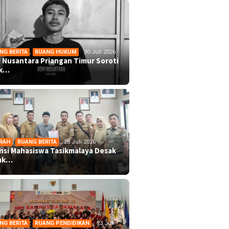
NG BERITA
,
RUANG HUKUM
30 Juli 2026
 Nusantara Priangan Timur Soroti
ek…
RAH
,
RUANG BERITA
28 Juli 2026
ansi Mahasiswa Tasikmalaya Desak
mk…
NG BERITA
,
RUANG PENDIDIKAN
23 Juli